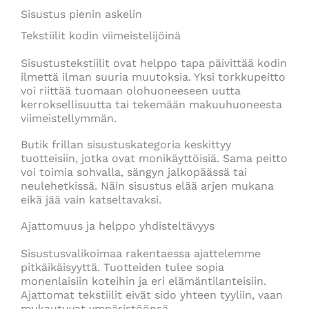
Sisustus pienin askelin
Tekstiilit kodin viimeistelijöinä
Sisustustekstiilit ovat helppo tapa päivittää kodin
ilmettä ilman suuria muutoksia. Yksi torkkupeitto
voi riittää tuomaan olohuoneeseen uutta
kerroksellisuutta tai tekemään makuuhuoneesta
viimeistellymmän.
Butik frillan sisustuskategoria keskittyy
tuotteisiin, jotka ovat monikäyttöisiä. Sama peitto
voi toimia sohvalla, sängyn jalkopäässä tai
neulehetkissä. Näin sisustus elää arjen mukana
eikä jää vain katseltavaksi.
Ajattomuus ja helppo yhdisteltävyys
Sisustusvalikoimaa rakentaessa ajattelemme
pitkäikäisyyttä. Tuotteiden tulee sopia
monenlaisiin koteihin ja eri elämäntilanteisiin.
Ajattomat tekstiilit eivät sido yhteen tyyliin, vaan
mukautuvat ympäristöönsä.