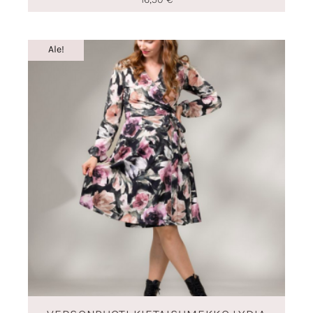
Alkuperäinen
Nykyinen
Ale!
hinta
hinta
oli:
on:
130,90 €.
52,36 €.