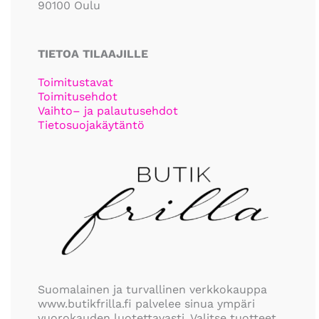
90100 Oulu
TIETOA TILAAJILLE
Toimitustavat
Toimitusehdot
Vaihto– ja palautusehdot
Tietosuojakäytäntö
Suomalainen ja turvallinen verkkokauppa
www.butikfrilla.fi palvelee sinua ympäri
vuorokauden luotettavasti. Valitse tuotteet