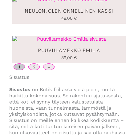
NEULON, OLEN ONNELLINEN KASSI
49,00
€
PUUVILLAMEKKO EMILIA
89,00
€
1
2
→
Sisustus
Sisustus
on Butik frillassa vielä pieni, mutta
harkittu kokonaisuus. Se rakentuu ajatuksesta,
että koti ei synny täyteen kalustetuista
huoneista, vaan tunnelmasta, lämmöstä ja
yksityiskohdista, jotka kutsuvat pysähtymään.
Sisustus on meille ennen kaikkea kodikkuutta –
sitä, miltä koti tuntuu kiireisen päivän jälkeen,
kun ulkovaatteet on riisuttu ja saa olla rauhassa.