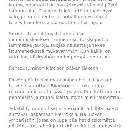
kulma, nojatuoli ikkunan ääressä tai pieni pöytä
lampun alla. Sisustus tukee tätä hetkeä: hyvä
valo, pehmeä peitto ja rauhallinen ympäristö
tekevät neulomisesta nautinnollisempaa.
Sisustustekstiilit ovat tärkeä osa
neulenurkkauksen tunnelmaa. Torkkupeitto
lämmittää jalkoja, suojaa neuletta ja tekee
istumahetkestä mukavamman. Kun kaikki on
valmiina, käsityöhön on helpompi uppoutua.
Rentoutuminen kiireisen päivän jälkeen
Päivän päätteeksi moni kaipaa hetkeä, jossa ei
tarvitse suorittaa.
Sisustus
voi tukea tätä
rentoutumista yllättävän paljon. Kun koti tuntuu
pehmeältä ja rauhalliselta, myös mieli rauhoittuu.
Tekstiilit, luonnolliset materiaalit ja hillityt sävyt
auttavat laskemaan kierroksia. Ne luovat
ympäristön, jossa on lupa olla hetki tekemättä
mitään – tai tehdä juuri sitä, mikä tuntuu hyvältä.