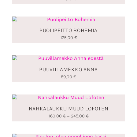
PUOLIPEITTO BOHEMIA
125,00
€
PUUVILLAMEKKO ANNA
89,00
€
Hintaluokka:
160,00 €
NAHKALAUKKU MUUD LOFOTEN
-
160,00
€
–
245,00
€
245,00 €