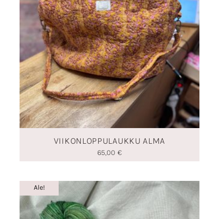
VIIKONLOPPULAUKKU ALMA
65,00
€
Alkuperäinen
Nykyinen
Ale!
hinta
hinta
oli:
on:
24,00 €.
12,50 €.