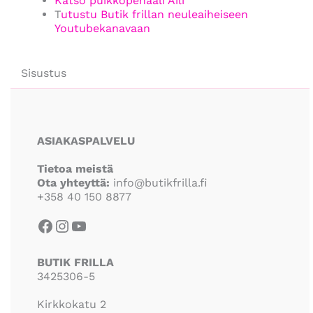
Katso puikkopenaali Aili
T
utustu Butik frillan neuleaiheiseen
Youtubekanavaan
Sisustus
Facebook
Instagram
YouTube
ASIAKASPALVELU
Tietoa meistä
Ota yhteyttä:
info@butikfrilla.fi
+358 40 150 8877
BUTIK FRILLA
3425306-5
Kirkkokatu 2