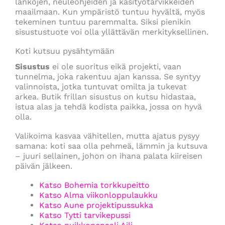
lankojen, neuleohjeiden ja käsityötarvikkeiden
maailmaan. Kun ympäristö tuntuu hyvältä, myös
tekeminen tuntuu paremmalta. Siksi pienikin
sisustustuote voi olla yllättävän merkityksellinen.
Koti kutsuu pysähtymään
Sisustus
ei ole suoritus eikä projekti, vaan
tunnelma, joka rakentuu ajan kanssa. Se syntyy
valinnoista, jotka tuntuvat omilta ja tukevat
arkea. Butik frillan sisustus on kutsu hidastaa,
istua alas ja tehdä kodista paikka, jossa on hyvä
olla.
Valikoima kasvaa vähitellen, mutta ajatus pysyy
samana: koti saa olla pehmeä, lämmin ja kutsuva
– juuri sellainen, johon on ihana palata kiireisen
päivän jälkeen.
Katso Bohemia torkkupeitto
Katso Alma viikonloppulaukku
Katso Aune projektipussukka
Katso Tytti tarvikepussi