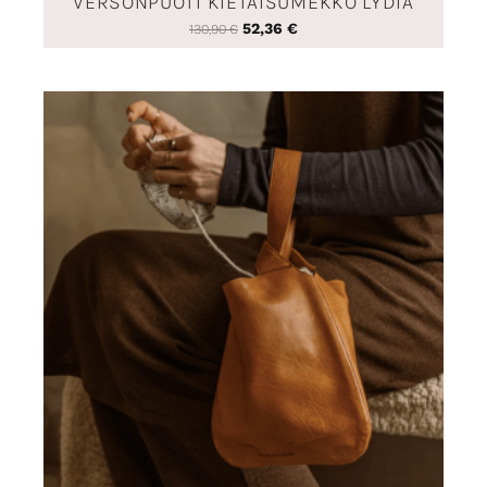
VERSONPUOTI KIETAISUMEKKO LYDIA
52,36
€
130,90
€