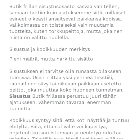
Butik frillan sisustusosasto kasvaa vähitellen,
samaan tahtiin kuin ajatuksemme siitä, millaiset
esineet oikeasti ansaitsevat paikkansa kodissa.
Valikoimassa on toistaiseksi vain muutamia
tuotteita, kuten torkkupeittoja, mutta jokainen
niistä on valittu huolella.
Sisustus ja kodikkuuden merkitys
Pieni määrä, mutta harkittu sisältö
Sisustuksen ei tarvitse olla runsasta ollakseen
toimivaa. Usein riittää yksi pehmeä tekstiili,
rauhallinen sävy tai oikeaan paikkaan asetettu
peitto, joka muuttaa koko huoneen tunnelman.
Sisustus
Butik frillassa perustuu juuri tähän
ajatukseen: vähemmän tavaraa, enemmän
tunnetta.
Kodikkuus syntyy siitä, että koti näyttää ja tuntuu
eletyltä. Siitä, että sohvalle voi käpertyä,
nojatuoli kutsuu istumaan ja neuletyö odottaa
valmiina. Tekstiilit ovat tässä keskiössä, sillä ne