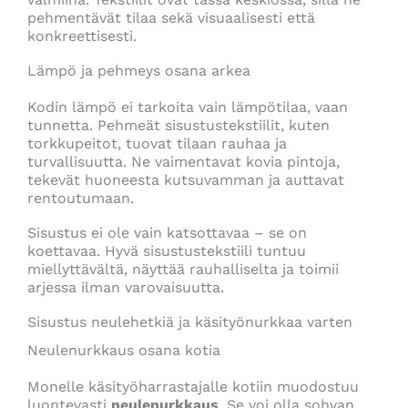
pehmentävät tilaa sekä visuaalisesti että
konkreettisesti.
Lämpö ja pehmeys osana arkea
Kodin lämpö ei tarkoita vain lämpötilaa, vaan
tunnetta. Pehmeät sisustustekstiilit, kuten
torkkupeitot, tuovat tilaan rauhaa ja
turvallisuutta. Ne vaimentavat kovia pintoja,
tekevät huoneesta kutsuvamman ja auttavat
rentoutumaan.
Sisustus ei ole vain katsottavaa – se on
koettavaa. Hyvä sisustustekstiili tuntuu
miellyttävältä, näyttää rauhalliselta ja toimii
arjessa ilman varovaisuutta.
Sisustus neulehetkiä ja käsityönurkkaa varten
Neulenurkkaus osana kotia
Monelle käsityöharrastajalle kotiin muodostuu
luontevasti
neulenurkkaus
. Se voi olla sohvan