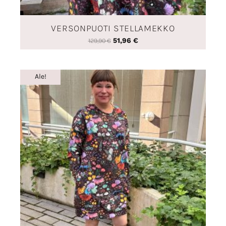
VERSONPUOTI STELLAMEKKO
51,96
€
129,90
€
Alkuperäinen
Nykyinen
Ale!
hinta
hinta
oli:
on:
89,90 €.
35,96 €.