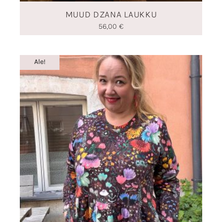
MUUD DZANA LAUKKU
56,00
€
Alkuperäinen
Nykyinen
Ale!
hinta
hinta
oli:
on:
129,90 €.
51,96 €.