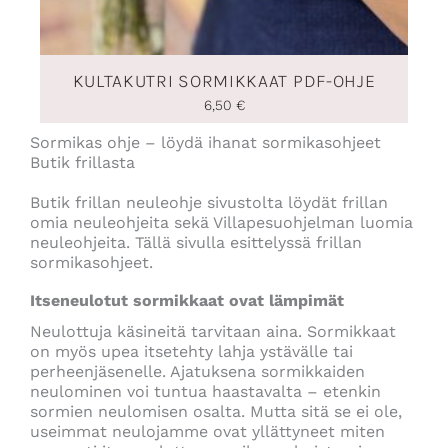
KULTAKUTRI SORMIKKAAT PDF-OHJE
6,50
€
Sormikas ohje – löydä ihanat sormikasohjeet
Butik frillasta
Butik frillan neuleohje sivustolta löydät frillan
omia neuleohjeita sekä Villapesuohjelman luomia
neuleohjeita. Tällä sivulla esittelyssä frillan
sormikasohjeet.
Itseneulotut sormikkaat ovat lämpimät
Neulottuja käsineitä tarvitaan aina. Sormikkaat
on myös upea itsetehty lahja ystävälle tai
perheenjäsenelle. Ajatuksena sormikkaiden
neulominen voi tuntua haastavalta – etenkin
sormien neulomisen osalta. Mutta sitä se ei ole,
useimmat neulojamme ovat yllättyneet miten