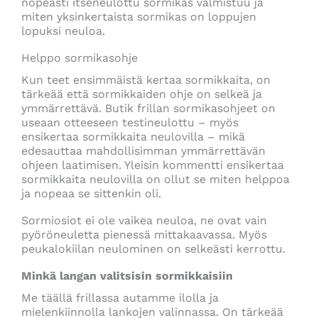
nopeasti itseneulottu sormikas valmistuu ja
miten yksinkertaista sormikas on loppujen
lopuksi neuloa.
Helppo sormikasohje
Kun teet ensimmäistä kertaa sormikkaita, on
tärkeää että sormikkaiden ohje on selkeä ja
ymmärrettävä. Butik frillan sormikasohjeet on
useaan otteeseen testineulottu – myös
ensikertaa sormikkaita neulovilla – mikä
edesauttaa mahdollisimman ymmärrettävän
ohjeen laatimisen. Yleisin kommentti ensikertaa
sormikkaita neulovilla on ollut se miten helppoa
ja nopeaa se sittenkin oli.
Sormiosiot ei ole vaikea neuloa, ne ovat vain
pyöröneuletta pienessä mittakaavassa. Myös
peukalokiilan neulominen on selkeästi kerrottu.
Minkä langan valitsisin sormikkaisiin
Me täällä frillassa autamme ilolla ja
mielenkiinnolla lankojen valinnassa. On tärkeää