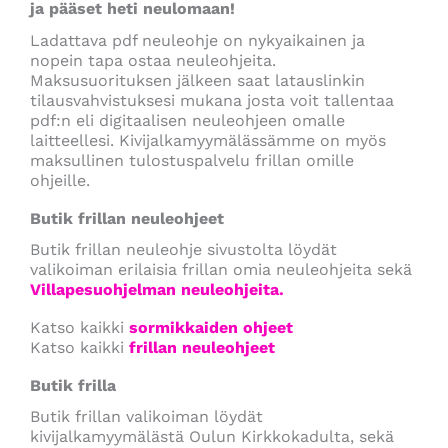
ja pääset heti neulomaan!
Ladattava pdf neuleohje on nykyaikainen ja
nopein tapa ostaa neuleohjeita.
Maksusuorituksen jälkeen saat latauslinkin
tilausvahvistuksesi mukana josta voit tallentaa
pdf:n eli digitaalisen neuleohjeen omalle
laitteellesi. Kivijalkamyymälässämme on myös
maksullinen tulostuspalvelu frillan omille
ohjeille.
Butik frillan neuleohjeet
Butik frillan neuleohje sivustolta löydät
valikoiman erilaisia frillan omia neuleohjeita sekä
Villapesuohjelman neuleohjeita.
Katso kaikki
sormikkaiden ohjeet
Katso kaikki
frillan neuleohjeet
Butik frilla
Butik frillan valikoiman löydät
kivijalkamyymälästä Oulun Kirkkokadulta, sekä