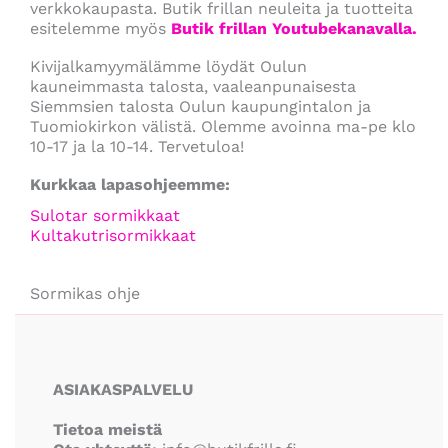
verkkokaupasta. Butik frillan neuleita ja tuotteita
esitelemme myös
Butik frillan Youtubekanavalla.
Kivijalkamyymälämme löydät Oulun
kauneimmasta talosta, vaaleanpunaisesta
Siemmsien talosta Oulun kaupungintalon ja
Tuomiokirkon välistä. Olemme avoinna ma-pe klo
10-17 ja la 10-14. Tervetuloa!
Kurkkaa lapasohjeemme:
Sulotar sormikkaat
Kultakutrisormikkaat
Sormikas ohje
Facebook
Instagram
YouTube
ASIAKASPALVELU
Tietoa meistä