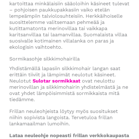
kartoittaa minkälaisiin sääoloihin käsineet tulevat
– pohjoisen paukkupakkasiin vaiko etelän
lempeämpiin talviolosuhteisiin. Herkkäihoiselle
suosittelemme valitsemaan pehmeää ja
kutittamatonta merinovillaa tai vaikkapa
karitsanvillaa tai laamanvillaa. Suomalaista villaa
suosivalle kotimainen villalanka on paras ja
ekologisin vaihtoehto.
Sormikasohje silkkimohairilla
Yhdistämällä lapasiin silkkimohair langan saat
erittäin tiiviit ja lämpimät neulotut käsineet.
Neulotut
Sulotar sormikkaat
ovat neulottu
merinovillan ja silkkimohairin yhdistelmästä ja ne
ovat yhdet lämpöisimmistä sormikkaista mitä
tiedämme.
Frillan neuleohjeista löytyy myös suositukset
niihin sopivista langoista. Tervetuloa frillan
lankamaailman lumoihin.
Lataa neuleohje nopeasti frillan verkkokaupasta