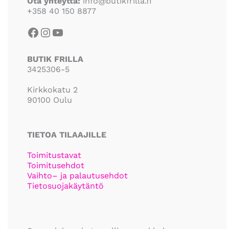
Ota yhteyttä:
info@butikfrilla.fi
+358 40 150 8877
BUTIK FRILLA
3425306-5
Kirkkokatu 2
90100 Oulu
TIETOA TILAAJILLE
Toimitustavat
Toimitusehdot
Vaihto– ja palautusehdot
Tietosuojakäytäntö