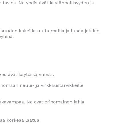
ettavina. Ne yhdistävät käytännöllisyyden ja
isuuden kokeilla uutta mallia ja luoda jotakin
pyhinä.
kestävät käytössä vuosia.
enomaan neule- ja virkkaustarvikkeille.
mukavampaa. Ne ovat erinomainen lahja
taa korkeaa laatua.