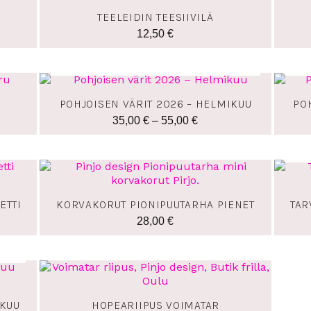
TEELEIDIN TEESIIVILÄ
12,50
€
LOPPU VARASTOSTA
Hintaluokka:
35,00 €
POHJOISEN VÄRIT 2026 – HELMIKUU
PO
-
35,00
€
–
55,00
€
55,00 €
ETTI
KORVAKORUT PIONIPUUTARHA PIENET
TAR
28,00
€
okka:
Hintaluokka:
€
139,00 €
-
SKUU
HOPEARIIPUS VOIMATAR