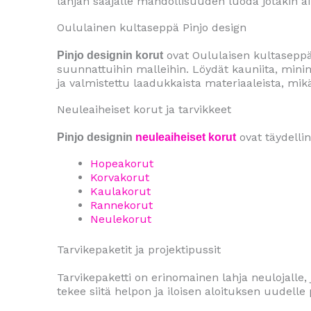
lahjan saajalle mahdollisuuden luoda jotakin ai
Oululainen kultaseppä Pinjo design
ovat Oululaisen kultaseppä 
Pinjo designin korut
suunnattuihin malleihin. Löydät kauniita, minima
ja valmistettu laadukkaista materiaaleista, mikä
Neuleaiheiset korut ja tarvikkeet
ovat täydellin
Pinjo designin
neuleaiheiset korut
Hopeakorut
Korvakorut
Kaulakorut
Rannekorut
Neulekorut
Tarvikepaketit ja projektipussit
Tarvikepaketti on erinomainen lahja neulojalle, 
tekee siitä helpon ja iloisen aloituksen uudelle p