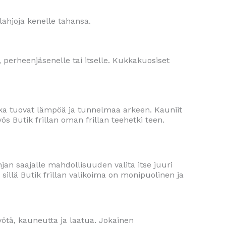
lahjoja kenelle tahansa.
e, perheenjäsenelle tai itselle. Kukkakuosiset
jotka tuovat lämpöä ja tunnelmaa arkeen. Kauniit
ös Butik frillan oman frillan teehetki teen.
jan saajalle mahdollisuuden valita itse juuri
, sillä Butik frillan valikoima on monipuolinen ja
yötä, kauneutta ja laatua. Jokainen