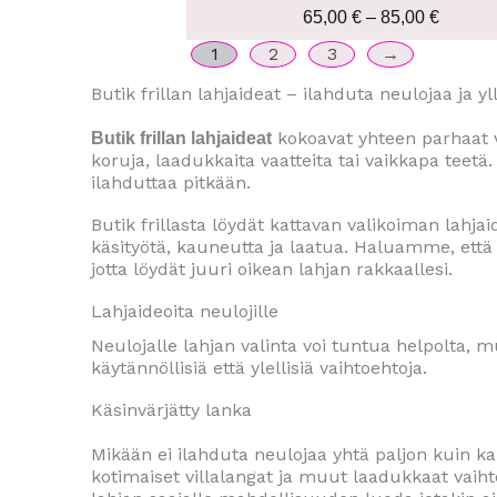
85,00 
65,00
€
–
85,00
€
1
2
3
→
Butik frillan lahjaideat – ilahduta neulojaa ja yl
kokoavat yhteen parhaat vin
Butik frillan lahjaideat
koruja, laadukkaita vaatteita tai vaikkapa teetä.
ilahduttaa pitkään.
Butik frillasta löydät kattavan valikoiman lahjaid
käsityötä, kauneutta ja laatua. Haluamme, ett
jotta löydät juuri oikean lahjan rakkaallesi.
Lahjaideoita neulojille
Neulojalle lahjan valinta voi tuntua helpolta, 
käytännöllisiä että ylellisiä vaihtoehtoja.
Käsinvärjätty lanka
Mikään ei ilahduta neulojaa yhtä paljon kuin kau
kotimaiset villalangat ja muut laadukkaat vaiht