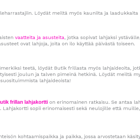
uleharrastajiin. Löydät meiltä myös kauniita ja laadukkaita 
naisten
vaatteita ja asusteita
, jotka sopivat lahjaksi ystäväll
usteet ovat lahjoja, joita on ilo käyttää päivästä toiseen.
imerkiksi teetä, löydät Butik frillasta myös lahjaideoita, 
tyisesti joulun ja talven pimeinä hetkinä. Löydät meiltä my
suosituimmista lahjaideoista!
on erinomainen ratkaisu. Se antaa lah
utik frillan lahjakortti
. Lahjakortti sopii erinomaisesti sekä neulojille että muille
yhteisön kohtaamispaikka ja paikka, jossa arvostetaan käsit