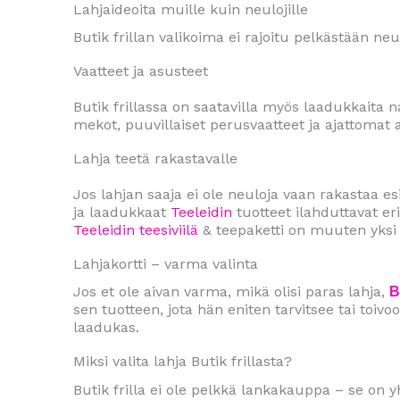
Lahjaideoita muille kuin neulojille
Butik frillan valikoima ei rajoitu pelkästään ne
Vaatteet ja asusteet
Butik frillassa on saatavilla myös laadukkaita 
mekot, puuvillaiset perusvaatteet ja ajattomat as
Lahja teetä rakastavalle
Jos lahjan saaja ei ole neuloja vaan rakastaa es
ja laadukkaat
Teeleidin
tuotteet ilahduttavat eri
Teeleidin teesiviilä
& teepaketti on muuten yksi 
Lahjakortti – varma valinta
Jos et ole aivan varma, mikä olisi paras lahja,
B
sen tuotteen, jota hän eniten tarvitsee tai toivoo
laadukas.
Miksi valita lahja Butik frillasta?
Butik frilla ei ole pelkkä lankakauppa – se on 