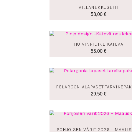
VILLANEKKUSETTI
53,00
€
HUIVINPIDIKE KÄTEVÄ
55,00
€
PELARGONIALAPASET TARVIKEPAK
29,50
€
LOPPU VARASTOSTA
Hintalu
65,00 
-
POHJOISEN VÄRIT 2026 – MAALI