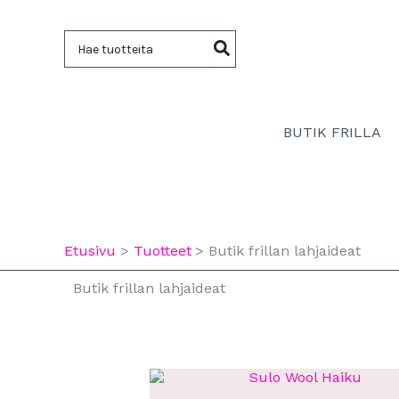
Siirry
sisältöön
Hae:
BUTIK FRILLA
Etusivu
Tuotteet
Butik frillan lahjaideat
Butik frillan lahjaideat