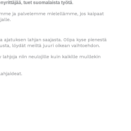
.
yrittäjää, tuet suomalaista työtä
 autamme ja palvelemme mielellämme, jos kaipaat
alle.
a ajatuksen lahjan saajasta. Olipa kyse pienestä
usta, löydät meiltä juuri oikean vaihtoehdon.
ahjoja niin neulojille kuin kaikille muillekin
ahjaideat.