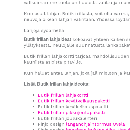
valikoimamme tuote on huolella valittu ja mon
Kun ostat lahjan Butik frillasta, voit olla var
neuvoja oikean lahjan valintaan. Yhdessä löydäm
Lahjoja sydämellä
kokoavat yhteen kaiken sen
Butik frillan lahjaideat
yllätyksestä, neulojalle suunnatusta lankapaket
Butik frillan lahjakortti tarjoaa mahdollisuuden
kauniista asioista pitäville.
Kun haluat antaa lahjan, joka jää mieleen ja ka
Lisää Butik frillan lahjaideoita:
Butik frillan lahjakortti
Butik frillan kevätkeikauspaketti
Butik frillan kesäkeikauspaketti
Butik frillan pikkujoulupaketti
Butik frillan joulukalenteri
Pinjo design
langanohjainsormus Ovela
Pinjo design
hopeinen huivinpidike Kätev