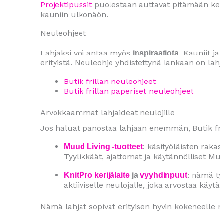
Projektipussit
puolestaan auttavat pitämään keske
kauniin ulkonäön.
Neuleohjeet
Lahjaksi voi antaa myös
. Kauniit 
inspiraatiota
erityistä. Neuleohje yhdistettynä lankaan on la
Butik frillan neuleohjeet
Butik frillan paperiset neuleohjeet
Arvokkaammat lahjaideat neulojille
Jos haluat panostaa lahjaan enemmän, Butik fril
: käsityöläisten rak
Muud Living -tuotteet
Tyylikkäät, ajattomat ja käytännölliset Mu
: nämä t
KnitPro kerijälaite
ja
vyyhdinpuut
aktiiviselle neulojalle, joka arvostaa käytä
Nämä lahjat sopivat erityisen hyvin kokeneelle 