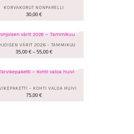
KORVAKORUT NONPARELLI
30,00
€
LOPPU VARASTOSTA
Hintaluokka:
35,00 €
HJOISEN VÄRIT 2026 – TAMMIKUU
-
35,00
€
–
55,00
€
55,00 €
LOPPU VARASTOSTA
VIKEPAKETTI – KOHTI VALOA HUIVI
75,00
€