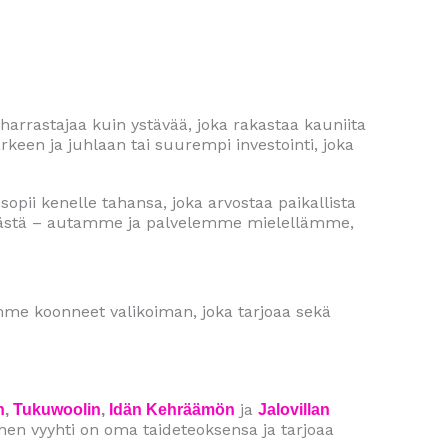
yöharrastajaa kuin ystävää, joka rakastaa kauniita
arkeen ja juhlaan tai suurempi investointi, joka
 sopii kenelle tahansa, joka arvostaa paikallista
lekästä – autamme ja palvelemme mielellämme,
lemme koonneet valikoiman, joka tarjoaa sekä
ja
n
,
Tukuwoolin
,
Idän Kehräämön
Jalovillan
inen vyyhti on oma taideteoksensa ja tarjoaa