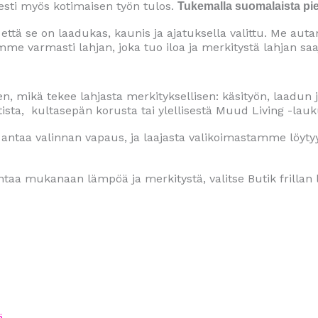
esti myös kotimaisen työn tulos.
Tukemalla suomalaista pien
ma, että se on laadukas, kaunis ja ajatuksella valittu. Me
me varmasti lahjan, joka tuo iloa ja merkitystä lahjan saaj
, mikä tekee lahjasta merkityksellisen: käsityön, laadun j
ista, kultasepän korusta tai ylellisestä Muud Living -lauk
 antaa valinnan vapaus, ja laajasta valikoimastamme löytyy l
ntaa mukanaan lämpöä ja merkitystä, valitse Butik frillan l
ä