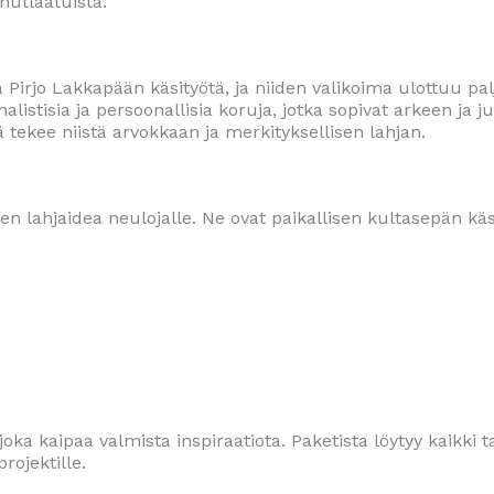
nutlaatuista.
Pirjo Lakkapään käsityötä, ja niiden valikoima ulottuu pal
listisia ja persoonallisia koruja, jotka sopivat arkeen ja
 tekee niistä arvokkaan ja merkityksellisen lahjan.
en lahjaidea neulojalle. Ne ovat paikallisen kultasepän käs
joka kaipaa valmista inspiraatiota. Paketista löytyy kaikki
rojektille.