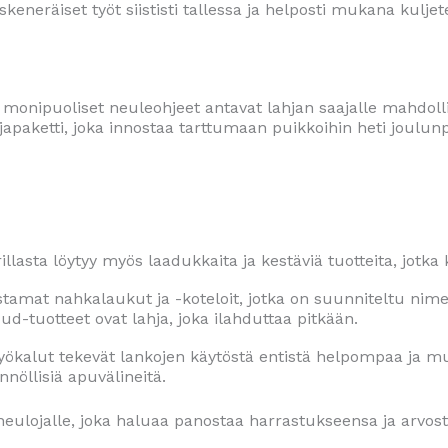
neräiset työt siististi tallessa ja helposti mukana kuljet
ja monipuoliset neuleohjeet antavat lahjan saajalle mahdoll
hjapaketti, joka innostaa tarttumaan puikkoihin heti joulun
lasta löytyy myös laadukkaita ja kestäviä tuotteita, jotka 
astamat nahkalaukut ja -koteloit, jotka on suunniteltu nim
ud-tuotteet ovat lahja, joka ilahduttaa pitkään.
yökalut tekevät lankojen käytöstä entistä helpompaa ja 
nnöllisiä apuvälineitä.
neulojalle, joka haluaa panostaa harrastukseensa ja arvos