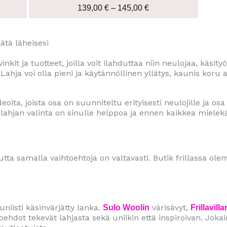
€
145,00 €
139,00
€
–
145,00
€
lätä läheisesi
kit ja tuotteet, joilla voit ilahduttaa niin neulojaa, käsit
 Lahja voi olla pieni ja käytännöllinen yllätys, kaunis koru 
eoita, joista osa on suunniteltu erityisesti neulojille ja osa
ä lahjan valinta on sinulle helppoa ja ennen kaikkea mie
mutta samalla vaihtoehtoja on valtavasti. Butik frillassa o
niisti käsinvärjätty lanka.
värisävyt,
Sulo Woolin
Frillavilla
oehdot tekevät lahjasta sekä uniikin että inspiroivan. Joka