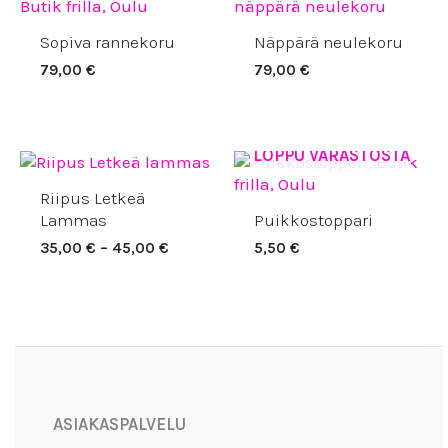
Sopiva rannekoru
Näppärä neulekoru
79,00
€
79,00
€
LOPPU VARASTOSTA
Hintaluokka:
35,00 €
Riipus Letkeä
-
45,00 €
Lammas
Puikkostoppari
35,00
€
–
45,00
€
5,50
€
Facebook
Instagram
YouTube
ASIAKASPALVELU