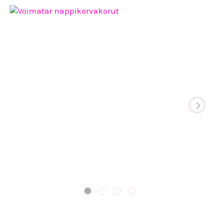
Voimatar
nappikorvakorut
määrä