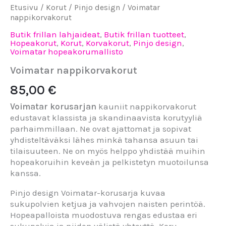
Etusivu
/
Korut
/
Pinjo design
/ Voimatar
nappikorvakorut
Butik frillan lahjaideat
,
Butik frillan tuotteet
,
Hopeakorut
,
Korut
,
Korvakorut
,
Pinjo design
,
Voimatar hopeakorumallisto
Voimatar nappikorvakorut
85,00
€
Voimatar korusarjan
kauniit nappikorvakorut
edustavat klassista ja skandinaavista korutyyliä
parhaimmillaan. Ne ovat ajattomat ja sopivat
yhdisteltäväksi lähes minkä tahansa asuun tai
tilaisuuteen. Ne on myös helppo yhdistää muihin
hopeakoruihin keveän ja pelkistetyn muotoilunsa
kanssa.
Pinjo design Voimatar-korusarja kuvaa
sukupolvien ketjua ja vahvojen naisten perintöä.
Hopeapalloista muodostuva rengas edustaa eri
sukupolvia ja niiden välistä yhteyttä. Koru