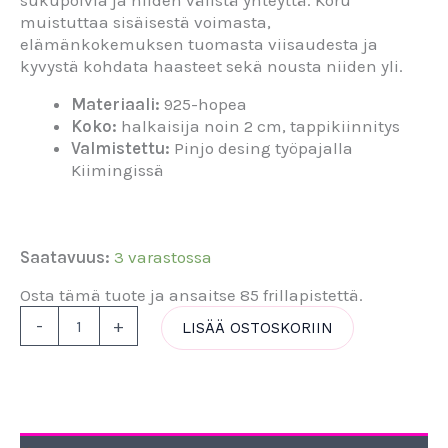
muistuttaa sisäisestä voimasta,
elämänkokemuksen tuomasta viisaudesta ja
kyvystä kohdata haasteet sekä nousta niiden yli.
Materiaali:
925-hopea
Koko:
halkaisija noin 2 cm, tappikiinnitys
Valmistettu:
Pinjo desing työpajalla
Kiimingissä
Saatavuus:
3 varastossa
Osta tämä tuote ja ansaitse 85 frillapistettä.
-
+
LISÄÄ OSTOSKORIIN