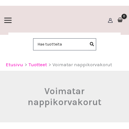
Siirry
sisältöön
Hae:
Etusivu
Tuotteet
Voimatar nappikorvakorut
Voimatar
nappikorvakorut