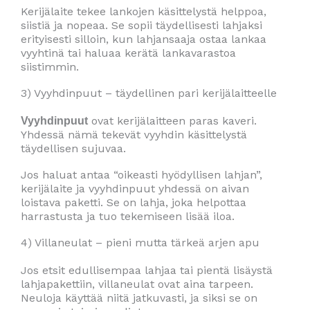
Kerijälaite tekee lankojen käsittelystä helppoa,
siistiä ja nopeaa. Se sopii täydellisesti lahjaksi
erityisesti silloin, kun lahjansaaja ostaa lankaa
vyyhtinä tai haluaa kerätä lankavarastoa
siistimmin.
3) Vyyhdinpuut – täydellinen pari kerijälaitteelle
ovat kerijälaitteen paras kaveri.
Vyyhdinpuut
Yhdessä nämä tekevät vyyhdin käsittelystä
täydellisen sujuvaa.
Jos haluat antaa “oikeasti hyödyllisen lahjan”,
kerijälaite ja vyyhdinpuut yhdessä on aivan
loistava paketti. Se on lahja, joka helpottaa
harrastusta ja tuo tekemiseen lisää iloa.
4) Villaneulat – pieni mutta tärkeä arjen apu
Jos etsit edullisempaa lahjaa tai pientä lisäystä
lahjapakettiin, villaneulat ovat aina tarpeen.
Neuloja käyttää niitä jatkuvasti, ja siksi se on