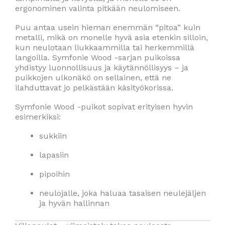
ergonominen valinta pitkään neulomiseen.
Puu antaa usein hieman enemmän “pitoa” kuin
metalli, mikä on monelle hyvä asia etenkin silloin,
kun neulotaan liukkaammilla tai herkemmillä
langoilla. Symfonie Wood -sarjan puikoissa
yhdistyy luonnollisuus ja käytännöllisyys – ja
puikkojen ulkonäkö on sellainen, että ne
ilahduttavat jo pelkästään käsityökorissa.
Symfonie Wood -puikot sopivat erityisen hyvin
esimerkiksi:
sukkiin
lapasiin
pipoihin
neulojalle, joka haluaa tasaisen neulejäljen
ja hyvän hallinnan