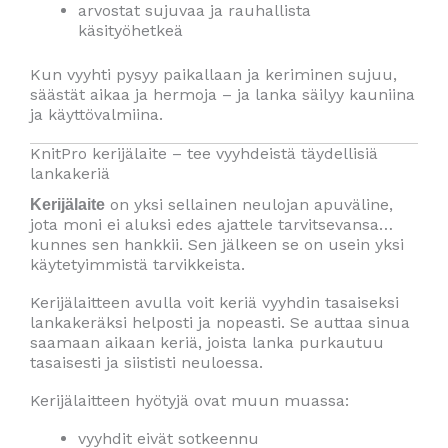
arvostat sujuvaa ja rauhallista
käsityöhetkeä
Kun vyyhti pysyy paikallaan ja keriminen sujuu,
säästät aikaa ja hermoja – ja lanka säilyy kauniina
ja käyttövalmiina.
KnitPro kerijälaite – tee vyyhdeistä täydellisiä
lankakeriä
on yksi sellainen neulojan apuväline,
Kerijälaite
jota moni ei aluksi edes ajattele tarvitsevansa…
kunnes sen hankkii. Sen jälkeen se on usein yksi
käytetyimmistä tarvikkeista.
Kerijälaitteen avulla voit keriä vyyhdin tasaiseksi
lankakeräksi helposti ja nopeasti. Se auttaa sinua
saamaan aikaan keriä, joista lanka purkautuu
tasaisesti ja siististi neuloessa.
Kerijälaitteen hyötyjä ovat muun muassa:
vyyhdit eivät sotkeennu