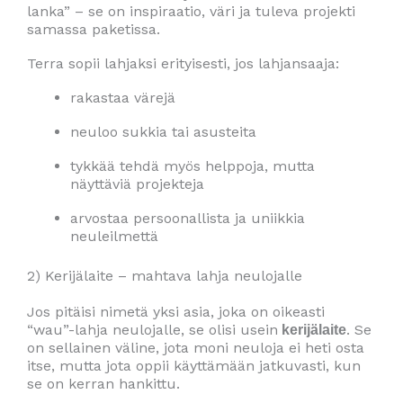
lanka” – se on inspiraatio, väri ja tuleva projekti
samassa paketissa.
Terra sopii lahjaksi erityisesti, jos lahjansaaja:
rakastaa värejä
neuloo sukkia tai asusteita
tykkää tehdä myös helppoja, mutta
näyttäviä projekteja
arvostaa persoonallista ja uniikkia
neuleilmettä
2) Kerijälaite – mahtava lahja neulojalle
Jos pitäisi nimetä yksi asia, joka on oikeasti
“wau”-lahja neulojalle, se olisi usein
. Se
kerijälaite
on sellainen väline, jota moni neuloja ei heti osta
itse, mutta jota oppii käyttämään jatkuvasti, kun
se on kerran hankittu.