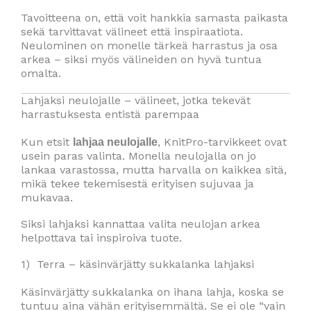
Tavoitteena on, että voit hankkia samasta paikasta
sekä tarvittavat välineet että inspiraatiota.
Neulominen on monelle tärkeä harrastus ja osa
arkea – siksi myös välineiden on hyvä tuntua
omalta.
Lahjaksi neulojalle – välineet, jotka tekevät
harrastuksesta entistä parempaa
Kun etsit
, KnitPro-tarvikkeet ovat
lahjaa neulojalle
usein paras valinta. Monella neulojalla on jo
lankaa varastossa, mutta harvalla on kaikkea sitä,
mikä tekee tekemisestä erityisen sujuvaa ja
mukavaa.
Siksi lahjaksi kannattaa valita neulojan arkea
helpottava tai inspiroiva tuote.
1) Terra – käsinvärjätty sukkalanka lahjaksi
Käsinvärjätty sukkalanka on ihana lahja, koska se
tuntuu aina vähän erityisemmältä. Se ei ole “vain