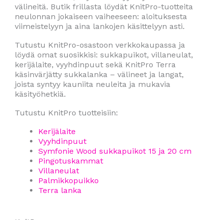
välineitä. Butik frillasta löydät KnitPro-tuotteita
neulonnan jokaiseen vaiheeseen: aloituksesta
viimeistelyyn ja aina lankojen käsittelyyn asti.
Tutustu KnitPro-osastoon verkkokaupassa ja
löydä omat suosikkisi: sukkapuikot, villaneulat,
kerijälaite, vyyhdinpuut sekä KnitPro Terra
käsinvärjätty sukkalanka – välineet ja langat,
joista syntyy kauniita neuleita ja mukavia
käsityöhetkiä.
Tutustu KnitPro tuotteisiin:
Kerijälaite
Vyyhdinpuut
Symfonie Wood sukkapuikot 15 ja 20 cm
Pingotuskammat
Villaneulat
Palmikkopuikko
Terra lanka