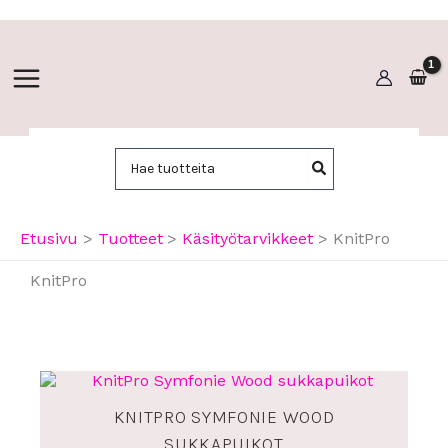
Siirry
sisältöön
Hae:
Etusivu
Tuotteet
Käsityötarvikkeet
KnitPro
KnitPro
KNITPRO SYMFONIE WOOD
SUKKAPUIKOT