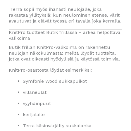
Terra sopii myös ihanasti neulojalle, joka
rakastaa yllätyksiä: kun neulominen etenee, värit
avautuvat ja elävät työssä eri tavalla joka kerralla.
KnitPro tuotteet Butik frillassa – arkea helpottava
valikoima
Butik frillan KnitPro-valikoima on rakennettu
neulojan näkökulmasta: meiltä löydät tuotteita,
jotka ovat oikeasti hyödyllisiä ja käytössä toimivia.
KnitPro-osastosta löydät esimerkiksi:
Symfonie Wood sukkapuikot
villaneulat
vyyhdinpuut
kerijälaite
Terra käsinvärjätty sukkalanka