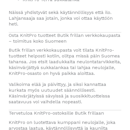
Näissä yhdistyvät sekä käytännöllisyys että ilo.
Lahjansaaja saa jotain, jonka voi ottaa käyttöön
heti.
Osta KnitPro tuotteet Butik frillan verkkokaupasta
– toimitus koko Suomeen
Butik frillan verkkokaupasta voit tilata KnitPro-
tuotteet helposti kotiin, olitpa missä päin Suomea
tahansa. Jos etsit laadukkaita neulontatarvikkeita,
käsinvärjättyä sukkalankaa tai lahjaa neulojalle,
KnitPro-osasto on hyvä paikka aloittaa.
Valikoima elää ja päivittyy, ja siksi kannattaa
kurkata myös uutuudet säännöllisesti.
Käsinvärjätyissä sävyissä ja suosikkituotteissa
saatavuus voi vaihdella nopeasti.
Tervetuloa KnitPro-ostoksille Butik frillaan
KnitPro on luotettava kumppani neulojalle, joka
arvostaa laatua, käytännöllisyyttä ja kauniita