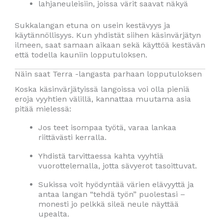
lahjaneuleisiin, joissa värit saavat näkyä
Sukkalangan etuna on usein kestävyys ja
käytännöllisyys. Kun yhdistät siihen käsinvärjätyn
ilmeen, saat samaan aikaan sekä käyttöä kestävän
että todella kauniin lopputuloksen.
Näin saat Terra -langasta parhaan lopputuloksen
Koska käsinvärjätyissä langoissa voi olla pieniä
eroja vyyhtien välillä, kannattaa muutama asia
pitää mielessä:
Jos teet isompaa työtä, varaa lankaa
riittävästi kerralla.
Yhdistä tarvittaessa kahta vyyhtiä
vuorottelemalla, jotta sävyerot tasoittuvat.
Sukissa voit hyödyntää värien elävyyttä ja
antaa langan “tehdä työn” puolestasi –
monesti jo pelkkä sileä neule näyttää
upealta.