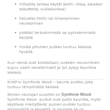
millaista lankaa käytät (esim. villaa, alpakan
sekoitteita, sukkalankaa)
haluatko tiiviin vai ilmavamman
neulepinnan
pidätkö terävämmistä vai pyöreämmistä
kärjistä
minkä pituinen puikko tuntuu käsissä
hyvältä
Kun nämä ovat kohdallaan, sukkien neulominen
sujuu usein vaivattomasti ja työ pysyy kauniina
käsissä.
KnitPro Symfonie Wood – kaunis puikko, joka
tuntuu lämpimältä käsissä
Monen neulojan suosikki on
.
Symfonie Wood
Symfonie Wood -puikot ovat paitsi kauniita, myös
käytössä miellyttäviä: puinen puikko tuntuu
lämpimältä ja kevyeltä, ja monelle se on