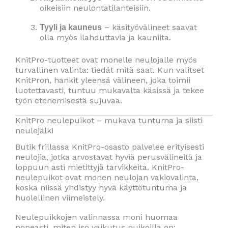
oikeisiin neulontatilanteisiin.
– käsityövälineet saavat
Tyyli ja kauneus
olla myös ilahduttavia ja kauniita.
KnitPro-tuotteet ovat monelle neulojalle myös
turvallinen valinta: tiedät mitä saat. Kun valitset
KnitPron, hankit yleensä välineen, joka toimii
luotettavasti, tuntuu mukavalta käsissä ja tekee
työn etenemisestä sujuvaa.
KnitPro neulepuikot – mukava tuntuma ja siisti
neulejälki
Butik frillassa KnitPro-osasto palvelee erityisesti
neulojia, jotka arvostavat hyviä perusvälineitä ja
loppuun asti mietittyjä tarvikkeita. KnitPro-
neulepuikot ovat monen neulojan vakiovalinta,
koska niissä yhdistyy hyvä käyttötuntuma ja
huolellinen viimeistely.
Neulepuikkojen valinnassa moni huomaa
nopeasti, miten iso vaikutus puikoilla on: