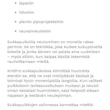
lapasiin
hihoihin
pieniin pipoprojekteihin
vauvanneuleisiin
Sukkapuikoilla neulominen on monelle rakas
perinne. Se on tekniikka, joka kulkee sukupolvelta
toiselle ja jonka ääreen voi palata aina uudelleen
– myös silloin, kun kaipaa käsillä tekemistä
rauhoittamaan mieltä.
KnitPro sukkapuikoissa kiinnittää huomiota
etenkin se, että ne ovat miellyttävät käsissä ja
toimivat hyvin monenlaisilla langoilla. Kun valitset
puikkokoon lankasuosituksen mukaan ja neulot
oman käsialasi huomioiden, saat helposti aikaan
napakan ja kestävän neulepinnan.
Sukkapuikkojen valinnassa kannattaa miettiä: