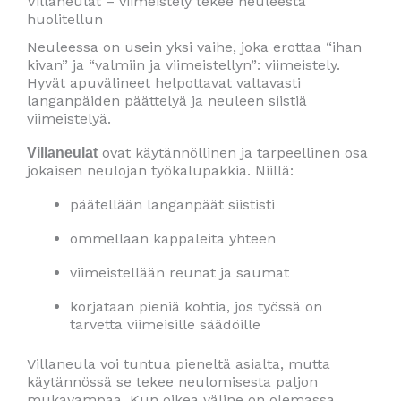
Villaneulat – viimeistely tekee neuleesta
huolitellun
Neuleessa on usein yksi vaihe, joka erottaa “ihan
kivan” ja “valmiin ja viimeistellyn”: viimeistely.
Hyvät apuvälineet helpottavat valtavasti
langanpäiden päättelyä ja neuleen siistiä
viimeistelyä.
ovat käytännöllinen ja tarpeellinen osa
Villaneulat
jokaisen neulojan työkalupakkia. Niillä:
päätellään langanpäät siististi
ommellaan kappaleita yhteen
viimeistellään reunat ja saumat
korjataan pieniä kohtia, jos työssä on
tarvetta viimeisille säädöille
Villaneula voi tuntua pieneltä asialta, mutta
käytännössä se tekee neulomisesta paljon
mukavampaa. Kun oikea väline on olemassa,