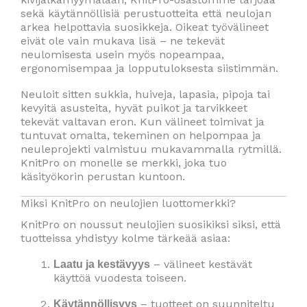
sekä käytännöllisiä perustuotteita että neulojan
arkea helpottavia suosikkeja. Oikeat työvälineet
eivät ole vain mukava lisä – ne tekevät
neulomisesta usein myös nopeampaa,
ergonomisempaa ja lopputuloksesta siistimmän.
Neuloit sitten sukkia, huiveja, lapasia, pipoja tai
kevyitä asusteita, hyvät puikot ja tarvikkeet
tekevät valtavan eron. Kun välineet toimivat ja
tuntuvat omalta, tekeminen on helpompaa ja
neuleprojekti valmistuu mukavammalla rytmillä.
KnitPro on monelle se merkki, joka tuo
käsityökorin perustan kuntoon.
Miksi KnitPro on neulojien luottomerkki?
KnitPro on noussut neulojien suosikiksi siksi, että
tuotteissa yhdistyy kolme tärkeää asiaa:
– välineet kestävät
Laatu ja kestävyys
käyttöä vuodesta toiseen.
– tuotteet on suunniteltu
Käytännöllisyys