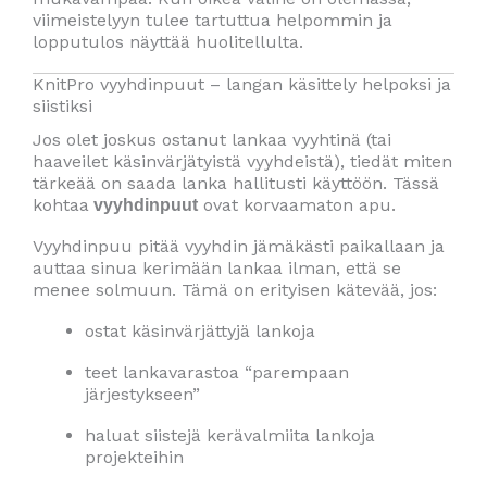
viimeistelyyn tulee tartuttua helpommin ja
lopputulos näyttää huolitellulta.
KnitPro vyyhdinpuut – langan käsittely helpoksi ja
siistiksi
Jos olet joskus ostanut lankaa vyyhtinä (tai
haaveilet käsinvärjätyistä vyyhdeistä), tiedät miten
tärkeää on saada lanka hallitusti käyttöön. Tässä
kohtaa
ovat korvaamaton apu.
vyyhdinpuut
Vyyhdinpuu pitää vyyhdin jämäkästi paikallaan ja
auttaa sinua kerimään lankaa ilman, että se
menee solmuun. Tämä on erityisen kätevää, jos:
ostat käsinvärjättyjä lankoja
teet lankavarastoa “parempaan
järjestykseen”
haluat siistejä kerävalmiita lankoja
projekteihin