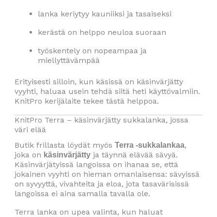
lanka keriytyy kauniiksi ja tasaiseksi
kerästä on helppo neuloa suoraan
työskentely on nopeampaa ja
miellyttävämpää
Erityisesti silloin, kun käsissä on käsinvärjätty
vyyhti, haluaa usein tehdä siitä heti käyttövalmiin.
KnitPro kerijälaite tekee tästä helppoa.
KnitPro Terra – käsinvärjätty sukkalanka, jossa
väri elää
Butik frillasta löydät myös
,
Terra -sukkalankaa
joka on
ja täynnä elävää sävyä.
käsinvärjätty
Käsinvärjätyissä langoissa on ihanaa se, että
jokainen vyyhti on hieman omanlaisensa: sävyissä
on syvyyttä, vivahteita ja eloa, jota tasavärisissä
langoissa ei aina samalla tavalla ole.
Terra lanka on upea valinta, kun haluat