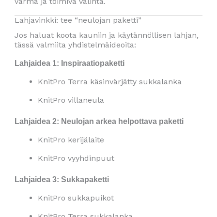
varma ja toimiva valinta.
Lahjavinkki: tee “neulojan paketti”
Jos haluat koota kauniin ja käytännöllisen lahjan,
tässä valmiita yhdistelmäideoita:
Lahjaidea 1: Inspiraatiopaketti
KnitPro Terra käsinvärjätty sukkalanka
KnitPro villaneula
Lahjaidea 2: Neulojan arkea helpottava paketti
KnitPro kerijälaite
KnitPro vyyhdinpuut
Lahjaidea 3: Sukkapaketti
KnitPro sukkapuikot
KnitPro Terra sukkalanka