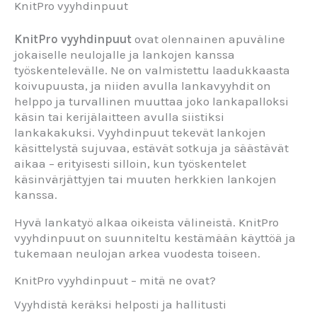
KnitPro vyyhdinpuut
KnitPro vyyhdinpuut
ovat olennainen apuväline
jokaiselle neulojalle ja lankojen kanssa
työskentelevälle. Ne on valmistettu laadukkaasta
koivupuusta, ja niiden avulla lankavyyhdit on
helppo ja turvallinen muuttaa joko lankapalloksi
käsin tai kerijälaitteen avulla siistiksi
lankakakuksi. Vyyhdinpuut tekevät lankojen
käsittelystä sujuvaa, estävät sotkuja ja säästävät
aikaa – erityisesti silloin, kun työskentelet
käsinvärjättyjen tai muuten herkkien lankojen
kanssa.
Hyvä lankatyö alkaa oikeista välineistä. KnitPro
vyyhdinpuut on suunniteltu kestämään käyttöä ja
tukemaan neulojan arkea vuodesta toiseen.
KnitPro vyyhdinpuut – mitä ne ovat?
Vyyhdistä keräksi helposti ja hallitusti