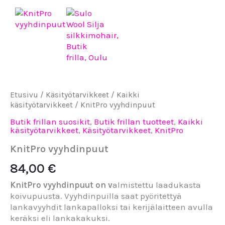
vyyhdinpuut
määrä
Etusivu
/
Käsityötarvikkeet
/
Kaikki
käsityötarvikkeet
/ KnitPro vyyhdinpuut
Butik frillan suosikit
,
Butik frillan tuotteet
,
Kaikki
käsityötarvikkeet
,
Käsityötarvikkeet
,
KnitPro
KnitPro vyyhdinpuut
84,00
€
KnitPro vyyhdinpuut on v
almistettu laadukasta
koivupuusta. Vyyhdinpuilla saat pyöritettyä
lankavyyhdit lankapalloksi tai kerijälaitteen avulla
keräksi eli lankakakuksi.