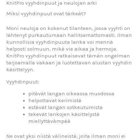
KnitPro vyyhdinpuut ja neulojan arki
Miksi vyyhdinpuut ovat tärkeät?
Moni neuloja on kokenut tilanteen, jossa vyyhti on
lähtenyt purkautumaan hallitsemattomasti. Ilman
kunnollisia vyyhdinpuuta lanka voi mennä
helposti solmuun, mikä vie aikaa ja hermoja.
KnitPro vyyhdinpuut ratkaisevat tämän ongelman
tarjoamalla vakaan ja luotettavan alustan vyyhdin
käsittelyyn.
Vyyhdinpuut:
pitävät langan oikeassa muodossa
helpottavat kerimistä
estävät langan sotkeutumista
tekevät lankojen käsittelystä
miellyttävämpää
Ne ovat yksi niistä välineistä, joita ilman moni ei