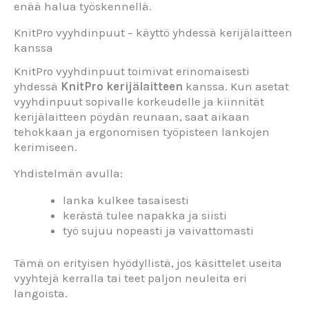
enää halua työskennellä.
KnitPro vyyhdinpuut – käyttö yhdessä kerijälaitteen
kanssa
KnitPro vyyhdinpuut toimivat erinomaisesti
yhdessä
KnitPro kerijälaitteen
kanssa. Kun asetat
vyyhdinpuut sopivalle korkeudelle ja kiinnität
kerijälaitteen pöydän reunaan, saat aikaan
tehokkaan ja ergonomisen työpisteen lankojen
kerimiseen.
Yhdistelmän avulla:
lanka kulkee tasaisesti
kerästä tulee napakka ja siisti
työ sujuu nopeasti ja vaivattomasti
Tämä on erityisen hyödyllistä, jos käsittelet useita
vyyhtejä kerralla tai teet paljon neuleita eri
langoista.