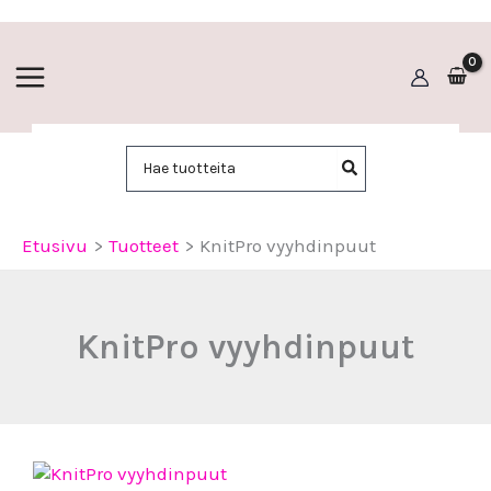
Siirry
sisältöön
Hae:
Etusivu
Tuotteet
KnitPro vyyhdinpuut
KnitPro vyyhdinpuut
KnitPro