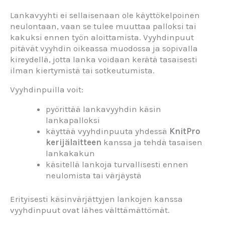
Lankavyyhti ei sellaisenaan ole käyttökelpoinen
neulontaan, vaan se tulee muuttaa palloksi tai
kakuksi ennen työn aloittamista. Vyyhdinpuut
pitävät vyyhdin oikeassa muodossa ja sopivalla
kireydellä, jotta lanka voidaan kerätä tasaisesti
ilman kiertymistä tai sotkeutumista.
Vyyhdinpuilla voit:
pyörittää lankavyyhdin käsin
lankapalloksi
käyttää vyyhdinpuuta yhdessä
KnitPro
kerijälaitteen
kanssa ja tehdä tasaisen
lankakakun
käsitellä lankoja turvallisesti ennen
neulomista tai värjäystä
Erityisesti käsinvärjättyjen lankojen kanssa
vyyhdinpuut ovat lähes välttämättömät.