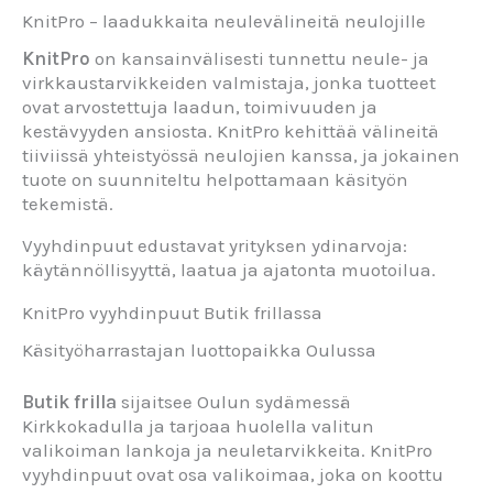
KnitPro – laadukkaita neulevälineitä neulojille
KnitPro
on kansainvälisesti tunnettu neule- ja
virkkaustarvikkeiden valmistaja, jonka tuotteet
ovat arvostettuja laadun, toimivuuden ja
kestävyyden ansiosta. KnitPro kehittää välineitä
tiiviissä yhteistyössä neulojien kanssa, ja jokainen
tuote on suunniteltu helpottamaan käsityön
tekemistä.
Vyyhdinpuut edustavat yrityksen ydinarvoja:
käytännöllisyyttä, laatua ja ajatonta muotoilua.
KnitPro vyyhdinpuut Butik frillassa
Käsityöharrastajan luottopaikka Oulussa
Butik frilla
sijaitsee Oulun sydämessä
Kirkkokadulla ja tarjoaa huolella valitun
valikoiman lankoja ja neuletarvikkeita. KnitPro
vyyhdinpuut ovat osa valikoimaa, joka on koottu