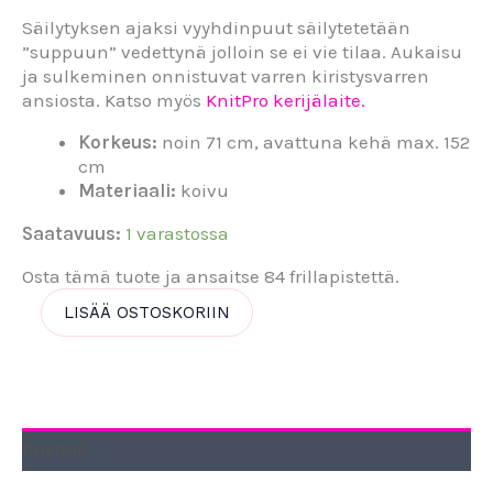
Säilytyksen ajaksi vyyhdinpuut säilytetetään
”suppuun” vedettynä jolloin se ei vie tilaa. Aukaisu
ja sulkeminen onnistuvat varren kiristysvarren
ansiosta. Katso myös
KnitPro kerijälaite.
Korkeus:
noin 71 cm, avattuna kehä max. 152
cm
Materiaali:
koivu
Saatavuus:
1 varastossa
Osta tämä tuote ja ansaitse 84 frillapistettä.
LISÄÄ OSTOSKORIIN
Kuvaus