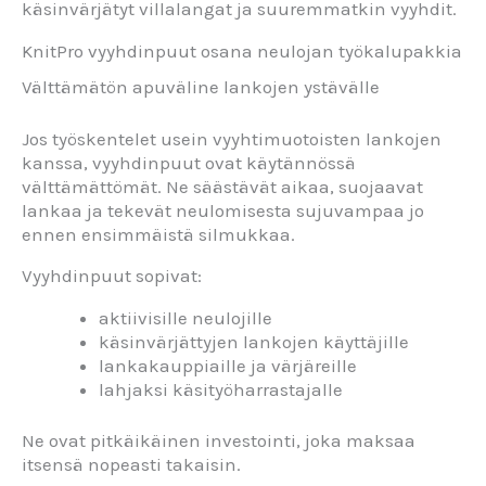
käsinvärjätyt villalangat ja suuremmatkin vyyhdit.
KnitPro vyyhdinpuut osana neulojan työkalupakkia
Välttämätön apuväline lankojen ystävälle
Jos työskentelet usein vyyhtimuotoisten lankojen
kanssa, vyyhdinpuut ovat käytännössä
välttämättömät. Ne säästävät aikaa, suojaavat
lankaa ja tekevät neulomisesta sujuvampaa jo
ennen ensimmäistä silmukkaa.
Vyyhdinpuut sopivat:
aktiivisille neulojille
käsinvärjättyjen lankojen käyttäjille
lankakauppiaille ja värjäreille
lahjaksi käsityöharrastajalle
Ne ovat pitkäikäinen investointi, joka maksaa
itsensä nopeasti takaisin.