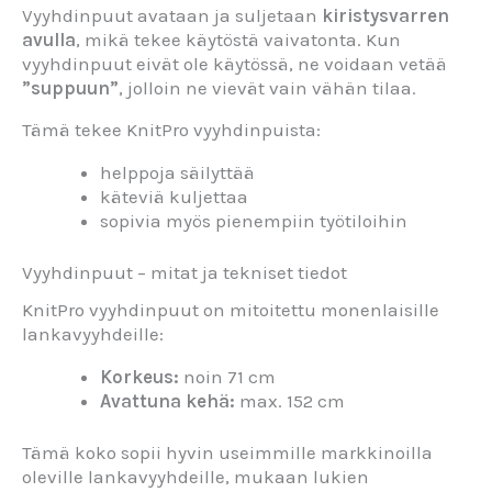
Vyyhdinpuut avataan ja suljetaan
kiristysvarren
avulla
, mikä tekee käytöstä vaivatonta. Kun
vyyhdinpuut eivät ole käytössä, ne voidaan vetää
”suppuun”
, jolloin ne vievät vain vähän tilaa.
Tämä tekee KnitPro vyyhdinpuista:
helppoja säilyttää
käteviä kuljettaa
sopivia myös pienempiin työtiloihin
Vyyhdinpuut – mitat ja tekniset tiedot
KnitPro vyyhdinpuut on mitoitettu monenlaisille
lankavyyhdeille:
Korkeus:
noin 71 cm
Avattuna kehä:
max. 152 cm
Tämä koko sopii hyvin useimmille markkinoilla
oleville lankavyyhdeille, mukaan lukien