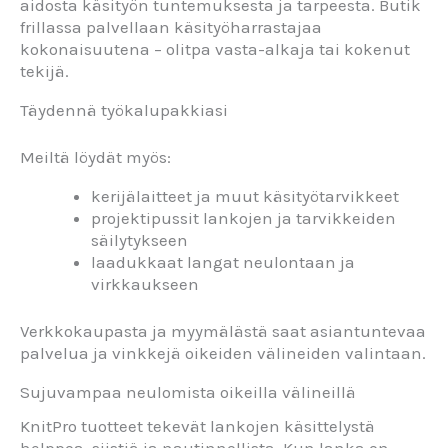
aidosta käsityön tuntemuksesta ja tarpeesta. Butik
frillassa palvellaan käsityöharrastajaa
kokonaisuutena – olitpa vasta-alkaja tai kokenut
tekijä.
Täydennä työkalupakkiasi
Meiltä löydät myös:
kerijälaitteet ja muut käsityötarvikkeet
projektipussit lankojen ja tarvikkeiden
säilytykseen
laadukkaat langat neulontaan ja
virkkaukseen
Verkkokaupasta ja myymälästä saat asiantuntevaa
palvelua ja vinkkejä oikeiden välineiden valintaan.
Sujuvampaa neulomista oikeilla välineillä
KnitPro tuotteet tekevät lankojen käsittelystä
helppoa, siistiä ja nautinnollista. Kun lanka on