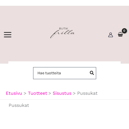
Siirry
sisältöön
Hae:
Etusivu
Tuotteet
Sisustus
Pussukat
Pussukat