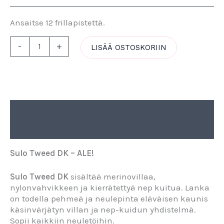
Ansaitse 12 frillapistettä.
-
+
LISÄÄ OSTOSKORIIN
Kuvaus
Lisätiedot
Sulo Tweed DK – ALE!
Sulo Tweed DK
sisältää merinovillaa,
nylonvahvikkeen ja kierrätettyä nep kuitua. Lanka
on todella pehmeä ja neulepinta eläväisen kaunis
käsinvärjätyn villan ja nep-kuidun yhdistelmä.
Sopii kaikkiin neuletöihin.