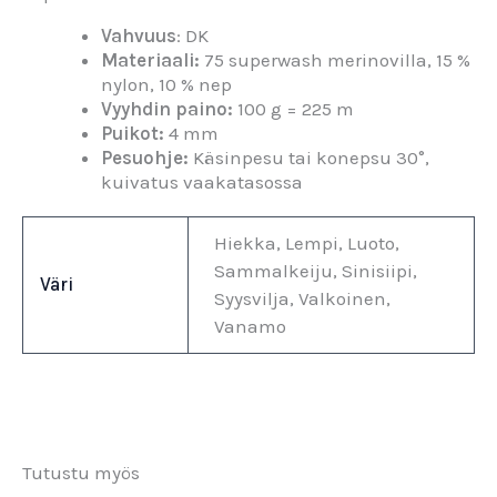
Vahvuus
: DK
Materiaali:
75 superwash merinovilla, 15 %
nylon, 10 % nep
Vyyhdin paino:
100 g = 225 m
Puikot:
4 mm
Pesuohje:
Käsinpesu tai konepsu 30°,
kuivatus vaakatasossa
Hiekka, Lempi, Luoto,
Sammalkeiju, Sinisiipi,
Väri
Syysvilja, Valkoinen,
Vanamo
Tutustu myös