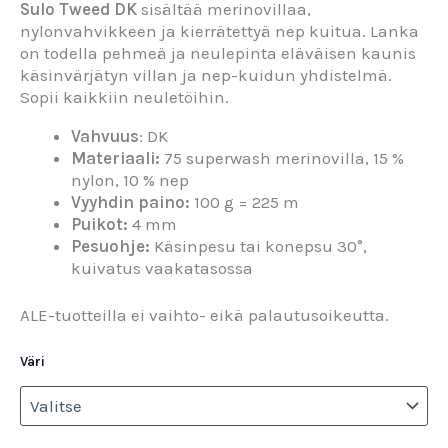
Sulo Tweed DK
sisältää merinovillaa,
nylonvahvikkeen ja kierrätettyä nep kuitua. Lanka
on todella pehmeä ja neulepinta eläväisen kaunis
käsinvärjätyn villan ja nep-kuidun yhdistelmä.
Sopii kaikkiin neuletöihin.
Vahvuus
: DK
Materiaali:
75 superwash merinovilla, 15 %
nylon, 10 % nep
Vyyhdin paino:
100 g = 225 m
Puikot:
4 mm
Pesuohje:
Käsinpesu tai konepsu 30°,
kuivatus vaakatasossa
ALE-tuotteilla ei vaihto- eikä palautusoikeutta.
Väri