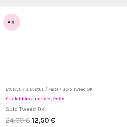
Sulo
Alkuperäinen
Nykyinen
Ale!
Tweed
hinta
hinta
DK
määrä
oli:
on:
24,00 €.
12,50 €.
Etusivu
/
Sisustus
/
Paita
/ Sulo Tweed DK
Butik frillan tuotteet
,
Paita
Sulo Tweed DK
24,00
€
12,50
€