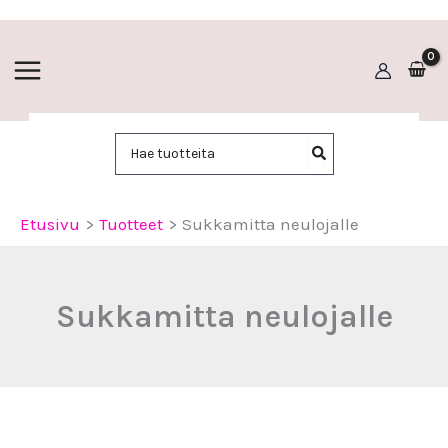
Siirry
sisältöön
Hae:
Etusivu
Tuotteet
Sukkamitta neulojalle
Sukkamitta neulojalle
Sukkamitta