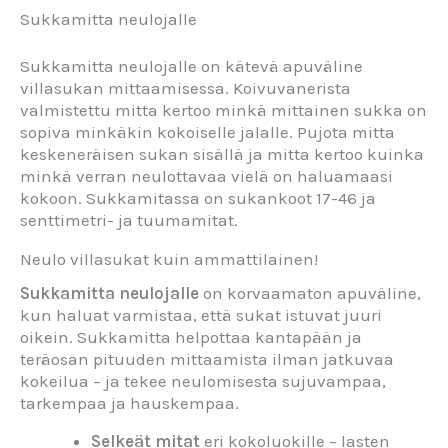
Sukkamitta neulojalle
Sukkamitta neulojalle on kätevä apuväline
villasukan mittaamisessa. Koivuvanerista
valmistettu mitta kertoo minkä mittainen sukka on
sopiva minkäkin kokoiselle jalalle. Pujota mitta
keskeneräisen sukan sisällä ja mitta kertoo kuinka
minkä verran neulottavaa vielä on haluamaasi
kokoon. Sukkamitassa on sukankoot 17-46 ja
senttimetri- ja tuumamitat.
Neulo villasukat kuin ammattilainen!
Sukkamitta neulojalle
on korvaamaton apuväline,
kun haluat varmistaa, että sukat istuvat juuri
oikein. Sukkamitta helpottaa kantapään ja
teräosan pituuden mittaamista ilman jatkuvaa
kokeilua – ja tekee neulomisesta sujuvampaa,
tarkempaa ja hauskempaa.
Selkeät mitat
eri kokoluokille – lasten