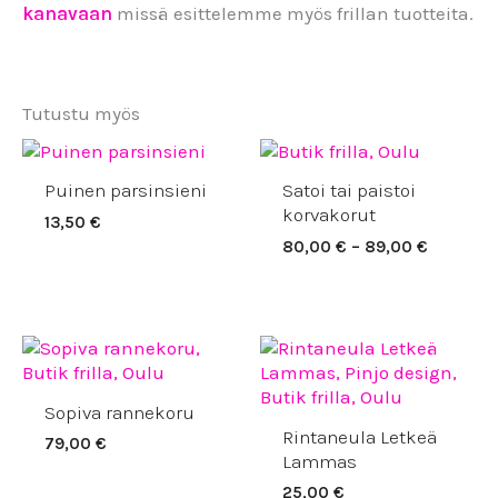
kanavaan
missä esittelemme myös frillan tuotteita.
Tutustu myös
Hintaluo
80,00 €
Puinen parsinsieni
Satoi tai paistoi
-
89,00 €
korvakorut
13,50
€
80,00
€
–
89,00
€
Sopiva rannekoru
Rintaneula Letkeä
79,00
€
Lammas
25,00
€