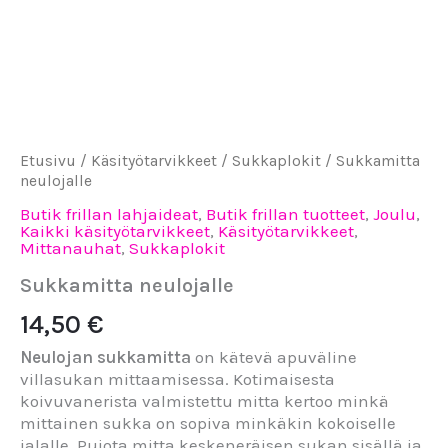
neulojalle
määrä
Etusivu
/
Käsityötarvikkeet
/
Sukkaplokit
/ Sukkamitta
neulojalle
Butik frillan lahjaideat
,
Butik frillan tuotteet
,
Joulu
,
Kaikki käsityötarvikkeet
,
Käsityötarvikkeet
,
Mittanauhat
,
Sukkaplokit
Sukkamitta neulojalle
14,50
€
Neulojan sukkamitta
on kätevä apuväline
villasukan mittaamisessa. Kotimaisesta
koivuvanerista valmistettu mitta kertoo minkä
mittainen sukka on sopiva minkäkin kokoiselle
jalalle. Pujota mitta keskeneräisen sukan sisällä ja