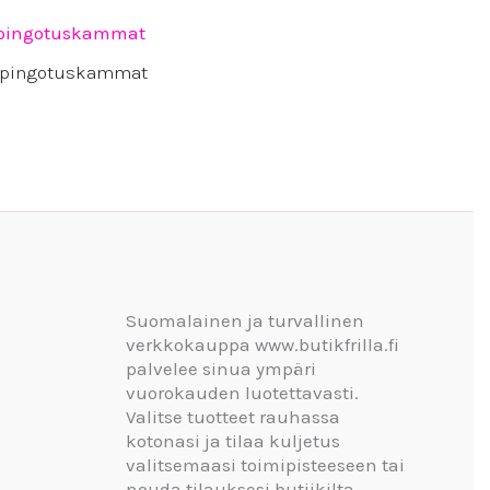
o pingotuskammat
Suomalainen ja turvallinen
verkkokauppa www.butikfrilla.fi
palvelee sinua ympäri
vuorokauden luotettavasti.
Valitse tuotteet rauhassa
kotonasi ja tilaa kuljetus
valitsemaasi toimipisteeseen tai
nouda tilauksesi butiikilta.