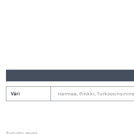
Lisätiedot
Väri
Harmaa, Pinkki, Turkoosinsinine
Tutustu myös