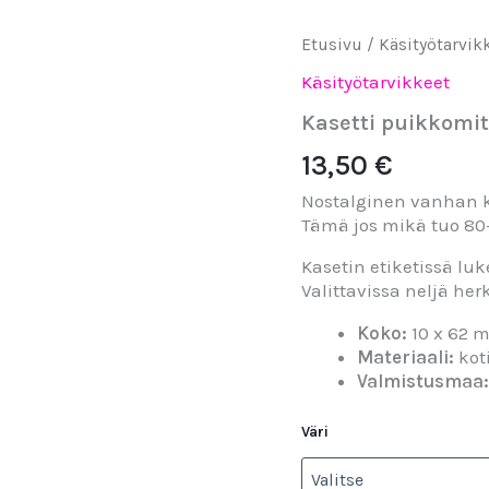
Kasetti
Etusivu
/
Käsityötarvik
puikkomitta
Käsityötarvikkeet
määrä
Kasetti puikkomit
13,50
€
Nostalginen vanhan k
Tämä jos mikä tuo 80
Kasetin etiketissä luk
Valittavissa neljä herk
Koko:
10 x 62 
Materiaali:
kot
Valmistusmaa
Väri