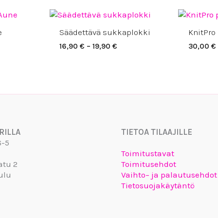
LOPPU VARASTOSTA
Hintaluokka:
16,90 €
e
Säädettävä sukkaplokki
KnitPr
-
19,90 €
16,90
€
–
19,90
€
30,00
€
RILLA
TIETOA TILAAJILLE
6-5
Toimitustavat
atu 2
Toimitusehdot
ulu
Vaihto– ja palautusehdot
Tietosuojakäytäntö