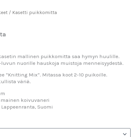
keet
/ Kasetti puikkomitta
ta
asetin mallinen puikkomitta saa hymyn huulille.
-luvun nuorille hauskoja muistoja menneisyydestä.
ee ”Knitting Mix”. Mitassa koot 2-10 puikoille.
ullista väriä.
mm
imainen koivuvaneri
:
Lappeenranta, Suomi