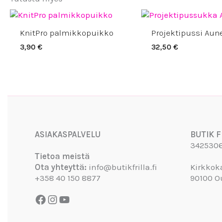
KnitPro palmikkopuikko
Projektipussi Aun
3,90
€
32,50
€
Facebook
Instagram
YouTube
ASIAKASPALVELU
BUTIK F
342530
Tietoa meistä
Ota yhteyttä:
info@butikfrilla.fi
Kirkkok
+358 40 150 8877
90100 O