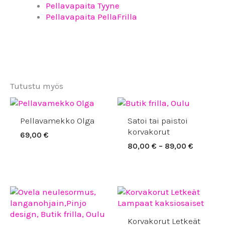
Pellavapaita Tyyne
Pellavapaita PellaFrilla
Tutustu myös
Hintaluo
80,00 €
Pellavamekko Olga
Satoi tai paistoi
-
89,00 €
korvakorut
69,00
€
80,00
€
–
89,00
€
Korvakorut Letkeät