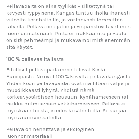
Pellavapaita on aina tyylikäs – silitettynä tai
kevyesti ryppyisenä. Kangas tuntuu iholla ihanasti
viileältä kesähelteillä, ja vastaavasti lämmittää
talvella. Pellava on ajaton ja ympäristöystävällinen
luonnonmateriaali. Pinta ei nukkaannu ja vaate
on sitä pehmeämpi ja mukavampi mitä enemmän
sitä käytät.
100 % pellavaa
italiasta
Edulliset pellavapaitamme tulevat Keski-
Euroopasta. Ne ovat 100 % kevyttä pellavakangasta.
Yhden koon pellavapaidat ovat malliltaan väljiä ja
muodikkaasti lyhyitä. Yhdistä nämä
korkeavyötäröiseen housuun, kynähameeseen tai
vaikka hulmuavaan vekkihameeseen. Pellava ei
myöskään hiosta, ei edes kesähelteillä. Se suojaa
myös auringonsäteiltä.
Pellava on hengittävä ja ekologinen
luonnonmateriaali