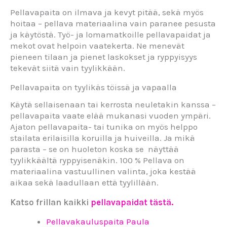
Pellavapaita on ilmava ja kevyt pitää, sekä myös
hoitaa – pellava materiaalina vain paranee pesusta
ja käytöstä. Työ- ja lomamatkoille pellavapaidat ja
mekot ovat helpoin vaatekerta. Ne menevät
pieneen tilaan ja pienet laskokset ja ryppyisyys
tekevät siitä vain tyylikkään.
Pellavapaita on tyylikäs töissä ja vapaalla
Käytä sellaisenaan tai kerrosta neuletakin kanssa –
pellavapaita vaate elää mukanasi vuoden ympäri.
Ajaton pellavapaita- tai tunika on myös helppo
stailata erilaisilla koruilla ja huiveilla. Ja mikä
parasta – se on huoleton koska se näyttää
tyylikkäältä ryppyisenäkin. 100 % Pellava on
materiaalina vastuullinen valinta, joka kestää
aikaa sekä laadullaan että tyylillään.
Katso frillan kaikki
pellavapaidat tästä.
Pellavakauluspaita Paula