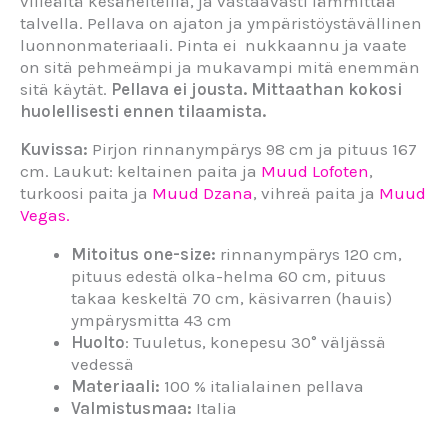
viileältä kesähelteillä, ja vastaavasti lämmittää
talvella. Pellava on ajaton ja ympäristöystävällinen
luonnonmateriaali. Pinta ei nukkaannu ja vaate
on sitä pehmeämpi ja mukavampi mitä enemmän
sitä käytät.
Pellava ei jousta. Mittaathan kokosi
huolellisesti ennen tilaamista.
Kuvissa:
Pirjon rinnanympärys 98 cm ja pituus 167
cm. Laukut: keltainen paita ja
Muud Lofoten
,
turkoosi paita ja
Muud Dzana
, vihreä paita ja
Muud
Vegas.
Mitoitus one-size:
rinnanympärys 120 cm,
pituus edestä olka-helma 60 cm, pituus
takaa keskeltä 70 cm, käsivarren (hauis)
ympärysmitta 43 cm
Huolto
: Tuuletus, konepesu 30° väljässä
vedessä
Materiaali:
100 % italialainen pellava
Valmistusmaa:
Italia