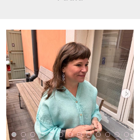
Pellavakauluspaita
Paula
määrä