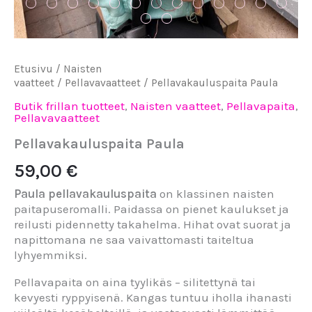
Etusivu
/
Naisten
vaatteet
/
Pellavavaatteet
/ Pellavakauluspaita Paula
Butik frillan tuotteet
,
Naisten vaatteet
,
Pellavapaita
,
Pellavavaatteet
Pellavakauluspaita Paula
59,00
€
Paula pellavakauluspaita
on klassinen naisten
paitapuseromalli. Paidassa on pienet kaulukset ja
reilusti pidennetty takahelma. Hihat ovat suorat ja
napittomana ne saa vaivattomasti taiteltua
lyhyemmiksi.
Pellavapaita on aina tyylikäs – silitettynä tai
kevyesti ryppyisenä. Kangas tuntuu iholla ihanasti