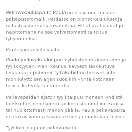
Pellavakauluspaita
Paula
on klassinen naisten
paitapuseromalli. Paidassa on pienet kaulukset ja
reilusti pidennetty takahelma. Hihat ovat suorat ja
napittomana ne saa vaivattomasti taiteltua
lyhyemmiksi.
Kauluspaita pellavasta
Paula pellavakauluspaita
yhdistää mukavuuden ja
tyylikkyyden. Pieni kaulus, kevyesti laskeutuva
leikkaus ja
pidennetty takahelma
tekevät siitä
monikäyttöisen arjen suosikin – yhtä kotonaan
töissä, kahvilla tai rannalla.
Pellavapaidan ajaton tyyli taipuu moneen: yhdistä
farkkuihin, shortseihin tai kerrosta neuleen kanssa
tai huolettomasti mekon päälle. Paula pellavapaita
on raikas valinta kesän arkeen ja matkavaatteeksi.
Tyylikäs ja ajaton pellavapaita