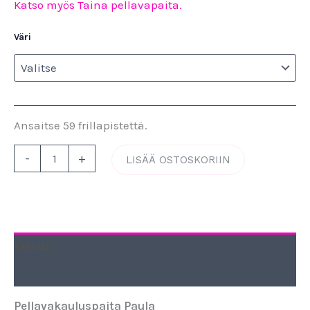
Katso myös Taina pellavapaita.
Väri
Ansaitse 59 frillapistettä.
-
+
LISÄÄ OSTOSKORIIN
Kuvaus
Lisätiedot
Pellavakauluspaita Paula