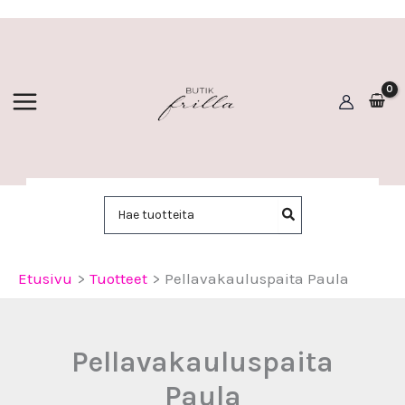
Siirry
sisältöön
Hae:
Etusivu
Tuotteet
Pellavakauluspaita Paula
Pellavakauluspaita
Paula