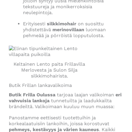
jolloin syntyy uusia mielenkiintoisia
tekstuureja ja monikerroksisia
neulepintoja.
Erityisesti
silkkimohair
on suosittu
yhdistettävä
merinovillaan
luomaan
pehmeää ja pörröistä lopputulosta.
Keltainen Lento paita Frillavilla
Merlovesta ja Sulon Silja
silkkimohairista.
Butik Frillan lankavalikoima
Butik Frilla Oulussa
tarjoaa laajan valikoiman
eri
vahvuisia lankoja
tunnetuilta ja laadukkailta
brändeiltä. Valikoimaan kuuluu muun muassa:
Panostamme eettisesti tuotettuihin ja
korkealaatuisiin lankoihin, joissa korostuvat
pehmeys, kestävyys ja värien kauneus
. Kaikki