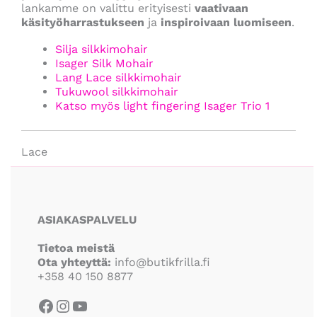
lankamme on valittu erityisesti
vaativaan
käsityöharrastukseen
ja
inspiroivaan luomiseen
.
Silja silkkimohair
Isager Silk Mohair
Lang Lace silkkimohair
Tukuwool silkkimohair
Katso myös light fingering Isager Trio 1
Lace
Facebook
Instagram
YouTube
ASIAKASPALVELU
Tietoa meistä
Ota yhteyttä:
info@butikfrilla.fi
+358 40 150 8877