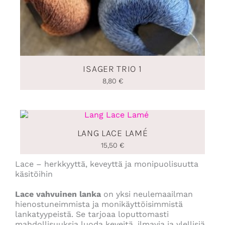
ISAGER TRIO 1
8,80
€
LANG LACE LAMÉ
15,50
€
Lace – herkkyyttä, keveyttä ja monipuolisuutta
käsitöihin
Lace vahvuinen lanka
on yksi neulemaailman
hienostuneimmista ja monikäyttöisimmistä
lankatyypeistä. Se tarjoaa loputtomasti
mahdollisuuksia luoda keveitä, ilmavia ja ylellisiä