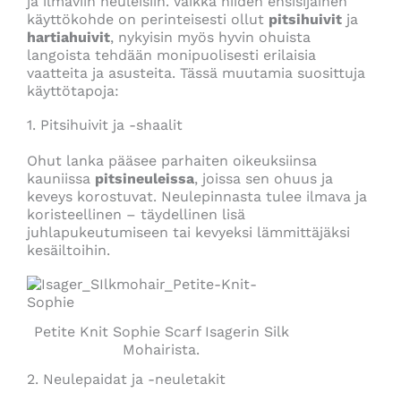
ja ilmaviin neuleisiin. Vaikka niiden ensisijainen
käyttökohde on perinteisesti ollut
pitsihuivit
ja
hartiahuivit
, nykyisin myös hyvin ohuista
langoista tehdään monipuolisesti erilaisia
vaatteita ja asusteita. Tässä muutamia suosittuja
käyttötapoja:
1. Pitsihuivit ja -shaalit
Ohut lanka pääsee parhaiten oikeuksiinsa
kauniissa
pitsineuleissa
, joissa sen ohuus ja
keveys korostuvat. Neulepinnasta tulee ilmava ja
koristeellinen – täydellinen lisä
juhlapukeutumiseen tai kevyeksi lämmittäjäksi
kesäiltoihin.
Petite Knit Sophie Scarf Isagerin Silk
Mohairista.
2. Neulepaidat ja -neuletakit