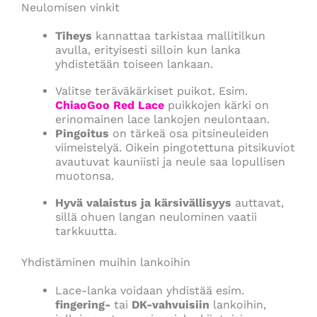
Neulomisen vinkit
Tiheys
kannattaa tarkistaa mallitilkun
avulla, erityisesti silloin kun lanka
yhdistetään toiseen lankaan.
Valitse teräväkärkiset puikot. Esim.
ChiaoGoo Red Lace
puikkojen kärki on
erinomainen lace lankojen neulontaan.
Pingoitus
on tärkeä osa pitsineuleiden
viimeistelyä. Oikein pingotettuna pitsikuviot
avautuvat kauniisti ja neule saa lopullisen
muotonsa.
Hyvä valaistus ja kärsivällisyys
auttavat,
sillä ohuen langan neulominen vaatii
tarkkuutta.
Yhdistäminen muihin lankoihin
Lace-lanka voidaan yhdistää esim.
fingering-
tai
DK-vahvuisiin
lankoihin,