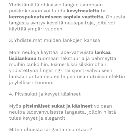
Yhdistämällä ohkaisen langan isompaan
puikkokokoon voi luoda
kevytneuleita
tai
kerrospukeutumiseen sopivia vaatteita
. Ohuesta
langasta syntyy keveitä neulepaitoja, joita voi
käyttää ympäri vuoden.
3. Yhdistelmät muiden lankojen kanssa
Moni neuloja käyttää lace-vahvuista
lankaa
lisälankana
tuomaan tekstuuria ja pehmeyttä
muihin lankoihin. Esimerkiksi silkkimohair
yhdistettynä fingering- tai sport-vahvuiseen
lankaan antaa neuleelle pehmeän utuisen efektin
ja ylellisen tunnun.
4. Pitsisukat ja kevyet käsineet
Myös
pitsimäiset sukat ja käsineet
voidaan
neuloa lacevahvuisesta langasta, jolloin niistä
tulee kevyet ja elegantit.
Miten ohuesta langasta neulotaan?