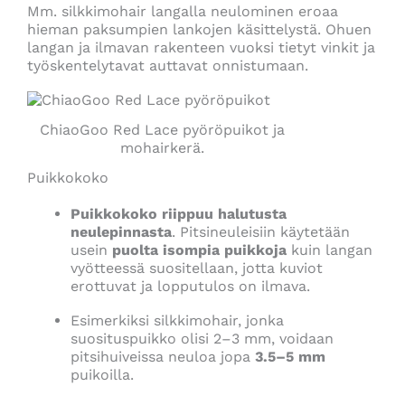
Mm. silkkimohair langalla neulominen eroaa
hieman paksumpien lankojen käsittelystä. Ohuen
langan ja ilmavan rakenteen vuoksi tietyt vinkit ja
työskentelytavat auttavat onnistumaan.
ChiaoGoo Red Lace pyöröpuikot ja
mohairkerä.
Puikkokoko
Puikkokoko riippuu halutusta
neulepinnasta
. Pitsineuleisiin käytetään
usein
puolta isompia puikkoja
kuin langan
vyötteessä suositellaan, jotta kuviot
erottuvat ja lopputulos on ilmava.
Esimerkiksi silkkimohair, jonka
suosituspuikko olisi 2–3 mm, voidaan
pitsihuiveissa neuloa jopa
3.5–5 mm
puikoilla.