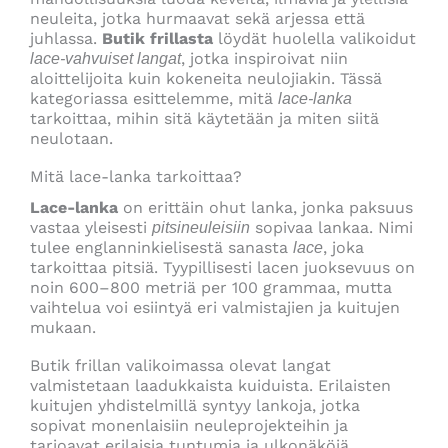
neuleita, jotka hurmaavat sekä arjessa että
juhlassa.
Butik frillasta
löydät huolella valikoidut
, jotka inspiroivat niin
lace-vahvuiset langat
aloittelijoita kuin kokeneita neulojiakin. Tässä
kategoriassa esittelemme, mitä
lace-lanka
tarkoittaa, mihin sitä käytetään ja miten siitä
neulotaan.
Mitä lace-lanka tarkoittaa?
Lace-lanka
on erittäin ohut lanka, jonka paksuus
vastaa yleisesti
sopivaa lankaa. Nimi
pitsineuleisiin
tulee englanninkielisestä sanasta
, joka
lace
tarkoittaa pitsiä. Tyypillisesti lacen juoksevuus on
noin 600–800 metriä per 100 grammaa, mutta
vaihtelua voi esiintyä eri valmistajien ja kuitujen
mukaan.
Butik frillan valikoimassa olevat langat
valmistetaan laadukkaista kuiduista. Erilaisten
kuitujen yhdistelmillä syntyy lankoja, jotka
sopivat monenlaisiin neuleprojekteihin ja
tarjoavat erilaisia tuntumia ja ulkonäköjä.