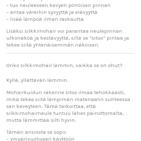
– tuo neuleeseen kevyen pörröisen pinnan
– antaa väreihin syvyyttä ja elävyyttä
– lisää lämpöä ilman raskautta
Lisäksi silkkimohair voi parantaa neulepinnan
ulkonäköä ja kestävyyttä, sillä se “sitoo” pintaa ja
tekee siitä yhtenäisemmän näköisen.
Onko silkkimohair lämmin, vaikka se on ohut?
Kyllä, yllättävän lämmin.
Mohairkuidun rakenne sitoo ilmaa tehokkaasti,
mikä tekee siitä lämpimän materiaalin suhteessa
sen keveyteen. Tämä tarkoittaa, että
silkkimohairneule tuntuu lähes painottomalta,
mutta lämmittää silti hyvin.
Tämän ansiosta se sopii:
– ympärivuotiseen käyttöön