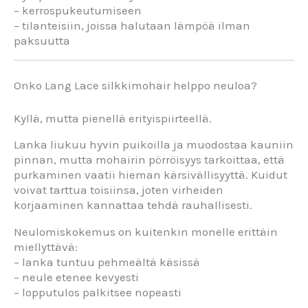
– kerrospukeutumiseen
– tilanteisiin, joissa halutaan lämpöä ilman
paksuutta
Onko Lang Lace silkkimohair helppo neuloa?
Kyllä, mutta pienellä erityispiirteellä.
Lanka liukuu hyvin puikoilla ja muodostaa kauniin
pinnan, mutta mohairin pörröisyys tarkoittaa, että
purkaminen vaatii hieman kärsivällisyyttä. Kuidut
voivat tarttua toisiinsa, joten virheiden
korjaaminen kannattaa tehdä rauhallisesti.
Neulomiskokemus on kuitenkin monelle erittäin
miellyttävä:
– lanka tuntuu pehmeältä käsissä
– neule etenee kevyesti
– lopputulos palkitsee nopeasti