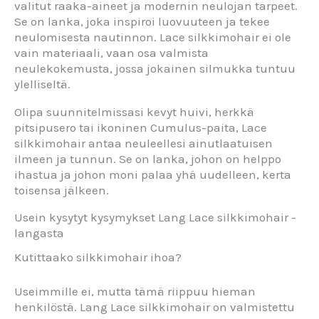
valitut raaka-aineet ja modernin neulojan tarpeet.
Se on lanka, joka inspiroi luovuuteen ja tekee
neulomisesta nautinnon. Lace silkkimohair ei ole
vain materiaali, vaan osa valmista
neulekokemusta, jossa jokainen silmukka tuntuu
ylelliseltä.
Olipa suunnitelmissasi kevyt huivi, herkkä
pitsipusero tai ikoninen Cumulus-paita, Lace
silkkimohair antaa neuleellesi ainutlaatuisen
ilmeen ja tunnun. Se on lanka, johon on helppo
ihastua ja johon moni palaa yhä uudelleen, kerta
toisensa jälkeen.
Usein kysytyt kysymykset Lang Lace silkkimohair -
langasta
Kutittaako silkkimohair ihoa?
Useimmille ei, mutta tämä riippuu hieman
henkilöstä. Lang Lace silkkimohair on valmistettu