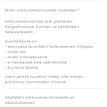
Miten silkkimohairneuletta hoidetaan?
Silkkimohairneuleet ovat yllättävän
helppohoitoisia, kunhan ne käsitellään
hellävaraisesti.
Suositeltavaa on:
– käsinpesu tai erittäin hellävarainen villapesu
– viileä vesi
– mieto villanpesuaine
– ei hankausta eikä vääntämistä
– kuivatus tasolla
Usein pelkkä tuuletus riittää, sillä mohair
puhdistuu luonnostaan ilmassa.
Näyttääkö silkkimohair erilaiselta eri
valaistuksessa?