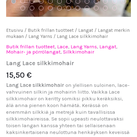
Etusivu
/
Butik frillan tuotteet
/
Langat
/
Langat merkin
mukaan
/
Lang Yarns
/ Lang Lace silkkimohair
Butik frillan tuotteet
,
Lace
,
Lang Yarns
,
Langat
,
Mohair- ja pörrölangat
,
Silkkimohair
Lang Lace silkkimohair
15,50
€
Lang Lace
silkkimohair
on ylellisen suloinen, lace-
vahvuinen silkin ja mohairin liitto. Vaikka Lace
silkkimohair on keritty somiksi pikku keräksiksi,
älä anna pienen koon hämätä. Kerässä on
enemmän silkkiä ja metrejä kuin tavallisissa
silkkimohaireissa. Se sopii upeasti neulottavaksi
toisen langan kanssa yhteen tai sellaisenaan
kaksinkertaisena neulottuna henkäyksen keveissä