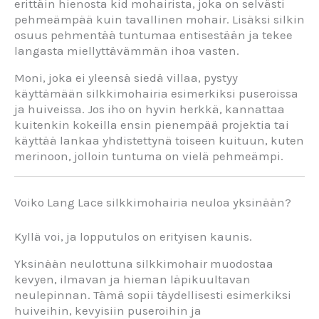
erittäin hienosta kid mohairista, joka on selvästi
pehmeämpää kuin tavallinen mohair. Lisäksi silkin
osuus pehmentää tuntumaa entisestään ja tekee
langasta miellyttävämmän ihoa vasten.
Moni, joka ei yleensä siedä villaa, pystyy
käyttämään silkkimohairia esimerkiksi puseroissa
ja huiveissa. Jos iho on hyvin herkkä, kannattaa
kuitenkin kokeilla ensin pienempää projektia tai
käyttää lankaa yhdistettynä toiseen kuituun, kuten
merinoon, jolloin tuntuma on vielä pehmeämpi.
Voiko Lang Lace silkkimohairia neuloa yksinään?
Kyllä voi, ja lopputulos on erityisen kaunis.
Yksinään neulottuna silkkimohair muodostaa
kevyen, ilmavan ja hieman läpikuultavan
neulepinnan. Tämä sopii täydellisesti esimerkiksi
huiveihin, kevyisiin puseroihin ja