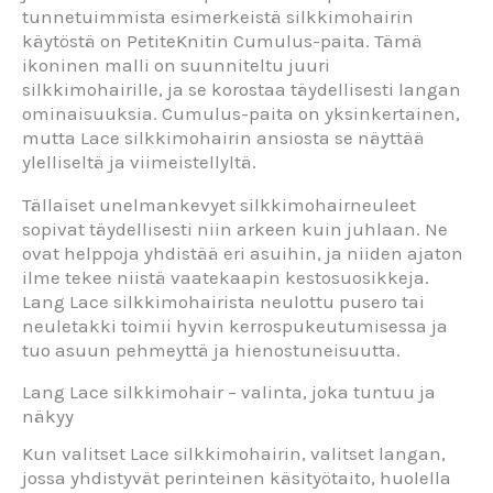
tunnetuimmista esimerkeistä silkkimohairin
käytöstä on PetiteKnitin Cumulus-paita. Tämä
ikoninen malli on suunniteltu juuri
silkkimohairille, ja se korostaa täydellisesti langan
ominaisuuksia. Cumulus-paita on yksinkertainen,
mutta Lace silkkimohairin ansiosta se näyttää
ylelliseltä ja viimeistellyltä.
Tällaiset unelmankevyet silkkimohairneuleet
sopivat täydellisesti niin arkeen kuin juhlaan. Ne
ovat helppoja yhdistää eri asuihin, ja niiden ajaton
ilme tekee niistä vaatekaapin kestosuosikkeja.
Lang Lace silkkimohairista neulottu pusero tai
neuletakki toimii hyvin kerrospukeutumisessa ja
tuo asuun pehmeyttä ja hienostuneisuutta.
Lang Lace silkkimohair – valinta, joka tuntuu ja
näkyy
Kun valitset Lace silkkimohairin, valitset langan,
jossa yhdistyvät perinteinen käsityötaito, huolella