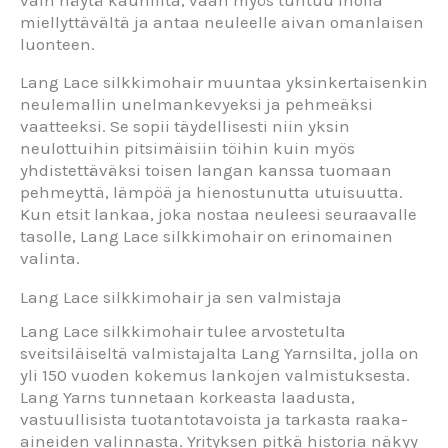
miellyttävältä ja antaa neuleelle aivan omanlaisen
luonteen.
Lang Lace silkkimohair muuntaa yksinkertaisenkin
neulemallin unelmankevyeksi ja pehmeäksi
vaatteeksi. Se sopii täydellisesti niin yksin
neulottuihin pitsimäisiin töihin kuin myös
yhdistettäväksi toisen langan kanssa tuomaan
pehmeyttä, lämpöä ja hienostunutta utuisuutta.
Kun etsit lankaa, joka nostaa neuleesi seuraavalle
tasolle, Lang Lace silkkimohair on erinomainen
valinta.
Lang Lace silkkimohair ja sen valmistaja
Lang Lace silkkimohair tulee arvostetulta
sveitsiläiseltä valmistajalta Lang Yarnsilta, jolla on
yli 150 vuoden kokemus lankojen valmistuksesta.
Lang Yarns tunnetaan korkeasta laadusta,
vastuullisista tuotantotavoista ja tarkasta raaka-
aineiden valinnasta. Yrityksen pitkä historia näkyy