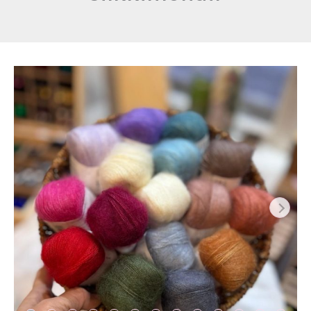
Lang
Lace
silkkimohair
määrä