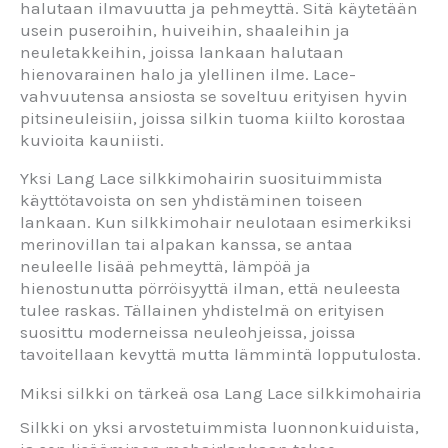
halutaan ilmavuutta ja pehmeyttä. Sitä käytetään
usein puseroihin, huiveihin, shaaleihin ja
neuletakkeihin, joissa lankaan halutaan
hienovarainen halo ja ylellinen ilme. Lace-
vahvuutensa ansiosta se soveltuu erityisen hyvin
pitsineuleisiin, joissa silkin tuoma kiilto korostaa
kuvioita kauniisti.
Yksi Lang Lace silkkimohairin suosituimmista
käyttötavoista on sen yhdistäminen toiseen
lankaan. Kun silkkimohair neulotaan esimerkiksi
merinovillan tai alpakan kanssa, se antaa
neuleelle lisää pehmeyttä, lämpöä ja
hienostunutta pörröisyyttä ilman, että neuleesta
tulee raskas. Tällainen yhdistelmä on erityisen
suosittu moderneissa neuleohjeissa, joissa
tavoitellaan kevyttä mutta lämmintä lopputulosta.
Miksi silkki on tärkeä osa Lang Lace silkkimohairia
Silkki on yksi arvostetuimmista luonnonkuiduista,