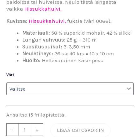
paidoissa tai huiveissa. Neulo tästä langasta
vaikka
Hissukkahuivi.
Kuvissa:
Hissukkahuivi,
fuksia (väri 0066).
Materiaali:
58 % superkid mohair, 42 % silkki
Langan vahvuus:
25 g = 310 m
Suosituspuikot:
3-3,50 mm
Neuletiheys:
26 s x 40 krs = 10 x 10 cm
Huolto:
Hellävarainen käsinpesu
Väri
Ansaitse 15 frillapistettä.
-
+
LISÄÄ OSTOSKORIIN