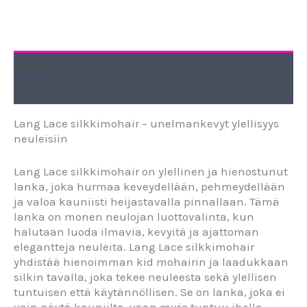
Kuvaus
Lisätiedot
Lang Lace silkkimohair – unelmankevyt ylellisyys
neuleisiin
Lang Lace silkkimohair on ylellinen ja hienostunut
lanka, joka hurmaa keveydellään, pehmeydellään
ja valoa kauniisti heijastavalla pinnallaan. Tämä
lanka on monen neulojan luottovalinta, kun
halutaan luoda ilmavia, kevyitä ja ajattoman
elegantteja neuleita. Lang Lace silkkimohair
yhdistää hienoimman kid mohairin ja laadukkaan
silkin tavalla, joka tekee neuleesta sekä ylellisen
tuntuisen että käytännöllisen. Se on lanka, joka ei
vain näytä kauniilta, vaan myös tuntuu iholla