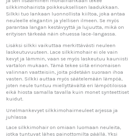
ja sen lisääminen mohairlankaan tekee
silkkimohairista poikkeuksellisen laadukkaan.
Silkki tuo lankaan luonnollista kiiltoa, joka antaa
neuleelle elegantin ja ylellisen ilmeen. Se myös
parantaa langan kestävyyttä ja lujuutta, mikä on
erityisen tärkeää näin ohuessa lace-langassa.
Lisäksi silkki vaikuttaa merkittävästi neuleen
laskeutuvuuteen. Lace silkkimohair ei ole vain
kevyt ja lämmin, vaan se myös laskeutuu kauniisti
vartalon mukaan. Tämä tekee siitä erinomaisen
valinnan vaatteisiin, joita pidetään suoraan ihoa
vasten. Silkki auttaa myös säätelemään lämpöä,
joten neule tuntuu miellyttävältä eri lämpötiloissa
eikä hiosta samalla tavalla kuin monet synteettiset
kuidut.
Unelmankevyet silkkimohairneuleet arjessa ja
juhlassa
Lace silkkimohair on omiaan luomaan neuleita,
jotka tuntuvat lähes painottomilta päällä. Yksi