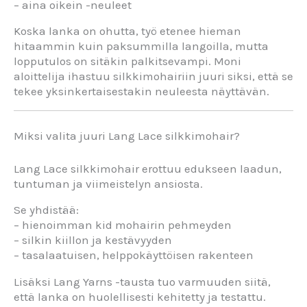
– aina oikein -neuleet
Koska lanka on ohutta, työ etenee hieman
hitaammin kuin paksummilla langoilla, mutta
lopputulos on sitäkin palkitsevampi. Moni
aloittelija ihastuu silkkimohairiin juuri siksi, että se
tekee yksinkertaisestakin neuleesta näyttävän.
Miksi valita juuri Lang Lace silkkimohair?
Lang Lace silkkimohair erottuu edukseen laadun,
tuntuman ja viimeistelyn ansiosta.
Se yhdistää:
– hienoimman kid mohairin pehmeyden
– silkin kiillon ja kestävyyden
– tasalaatuisen, helppokäyttöisen rakenteen
Lisäksi Lang Yarns -tausta tuo varmuuden siitä,
että lanka on huolellisesti kehitetty ja testattu.