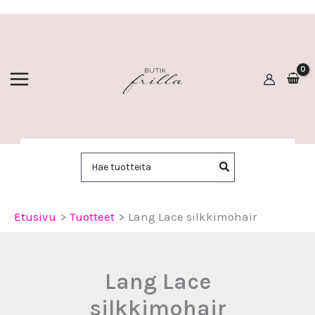
Siirry
sisältöön
Hae:
Etusivu
Tuotteet
Lang Lace silkkimohair
Lang Lace
silkkimohair