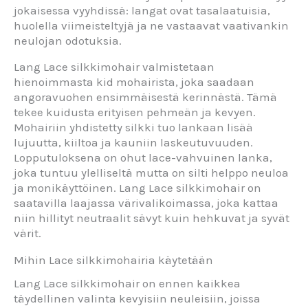
jokaisessa vyyhdissä: langat ovat tasalaatuisia,
huolella viimeisteltyjä ja ne vastaavat vaativankin
neulojan odotuksia.
Lang Lace silkkimohair valmistetaan
hienoimmasta kid mohairista, joka saadaan
angoravuohen ensimmäisestä kerinnästä. Tämä
tekee kuidusta erityisen pehmeän ja kevyen.
Mohairiin yhdistetty silkki tuo lankaan lisää
lujuutta, kiiltoa ja kauniin laskeutuvuuden.
Lopputuloksena on ohut lace-vahvuinen lanka,
joka tuntuu ylelliseltä mutta on silti helppo neuloa
ja monikäyttöinen. Lang Lace silkkimohair on
saatavilla laajassa värivalikoimassa, joka kattaa
niin hillityt neutraalit sävyt kuin hehkuvat ja syvät
värit.
Mihin Lace silkkimohairia käytetään
Lang Lace silkkimohair on ennen kaikkea
täydellinen valinta kevyisiin neuleisiin, joissa