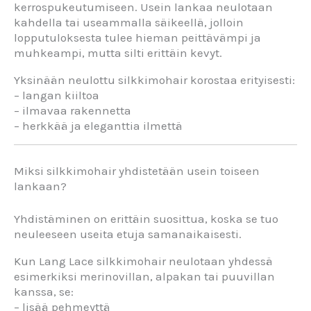
kerrospukeutumiseen. Usein lankaa neulotaan
kahdella tai useammalla säikeellä, jolloin
lopputuloksesta tulee hieman peittävämpi ja
muhkeampi, mutta silti erittäin kevyt.
Yksinään neulottu silkkimohair korostaa erityisesti:
– langan kiiltoa
– ilmavaa rakennetta
– herkkää ja eleganttia ilmettä
Miksi silkkimohair yhdistetään usein toiseen
lankaan?
Yhdistäminen on erittäin suosittua, koska se tuo
neuleeseen useita etuja samanaikaisesti.
Kun Lang Lace silkkimohair neulotaan yhdessä
esimerkiksi merinovillan, alpakan tai puuvillan
kanssa, se:
– lisää pehmeyttä