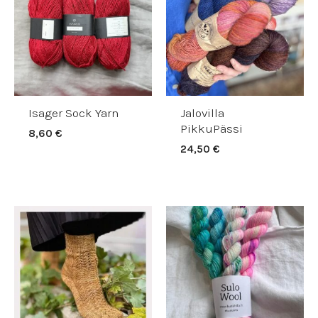
Isager Sock Yarn
Jalovilla
PikkuPässi
8,60
€
24,50
€