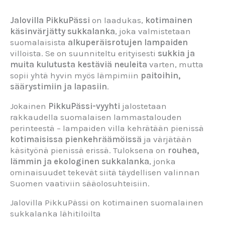
Jalovilla PikkuPässi
on laadukas,
kotimainen
käsinvärjätty sukkalanka
, joka valmistetaan
suomalaisista
alkuperäisrotujen lampaiden
villoista. Se on suunniteltu erityisesti
sukkia ja
muita kulutusta kestäviä neuleita
varten, mutta
sopii yhtä hyvin myös lämpimiin
paitoihin,
säärystimiin ja lapasiin
.
Jokainen
PikkuPässi-vyyhti
jalostetaan
rakkaudella suomalaisen lammastalouden
perinteestä – lampaiden villa kehrätään pienissä
kotimaisissa pienkehräämöissä
ja värjätään
käsityönä pienissä erissä. Tuloksena on
rouhea,
lämmin ja ekologinen sukkalanka
, jonka
ominaisuudet tekevät siitä täydellisen valinnan
Suomen vaativiin sääolosuhteisiin.
Jalovilla PikkuPässi on kotimainen suomalainen
sukkalanka lähitiloilta