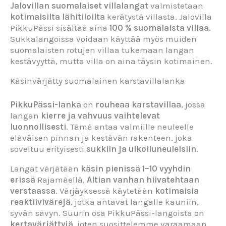
Jalovillan suomalaiset villalangat
valmistetaan
kotimaisilta lähitiloilta
kerätystä villasta. Jalovilla
PikkuPässi sisältää aina
100 % suomalaista villaa
.
Sukkalangoissa voidaan käyttää myös muiden
suomalaisten rotujen villaa tukemaan langan
kestävyyttä, mutta villa on aina täysin kotimainen.
Käsinvärjätty suomalainen karstavillalanka
PikkuPässi-lanka
on
rouheaa karstavillaa
, jossa
langan
kierre ja vahvuus vaihtelevat
luonnollisesti
. Tämä antaa valmiille neuleelle
eläväisen pinnan ja kestävän rakenteen, joka
soveltuu erityisesti
sukkiin ja ulkoiluneuleisiin
.
Langat värjätään
käsin pienissä 1–10 vyyhdin
erissä
Rajamäellä,
Altian vanhan hiivatehtaan
verstaassa
. Värjäyksessä käytetään
kotimaisia
reaktiivivärejä
, jotka antavat langalle kauniin,
syvän sävyn. Suurin osa PikkuPässi-langoista on
kertavärjättyjä
, joten suosittelemme varaamaan