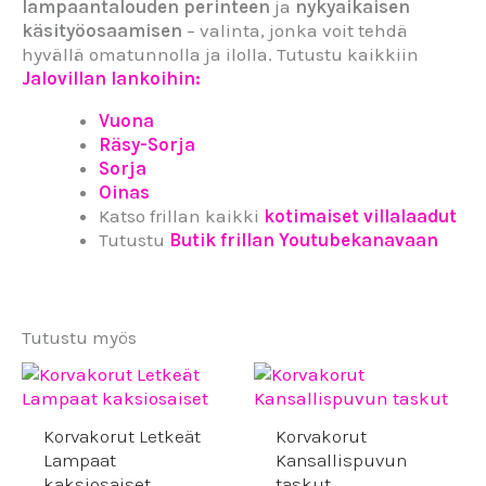
lampaantalouden perinteen
ja
nykyaikaisen
käsityöosaamisen
– valinta, jonka voit tehdä
hyvällä omatunnolla ja ilolla. Tutustu kaikkiin
Jalovillan lankoihin:
Vuona
Räsy-Sorja
Sorja
Oinas
Katso frillan kaikki
kotimaiset villalaadut
Tutustu
Butik frillan Youtubekanavaan
Tutustu myös
Korvakorut Letkeät
Korvakorut
Lampaat
Kansallispuvun
kaksiosaiset
taskut