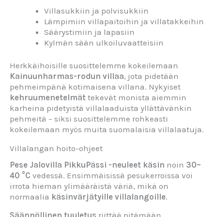
Villasukkiin ja polvisukkiin
Lämpimiin villapaitoihin ja villatakkeihin
Säärystimiin ja lapasiin
Kylmän sään ulkoiluvaatteisiin
Herkkäihoisille suosittelemme kokeilemaan
Kainuunharmas-rodun villaa
, jota pidetään
pehmeimpänä kotimaisena villana. Nykyiset
kehruumenetelmät
tekevät monista aiemmin
karheina pidetyistä villalaaduista yllättävänkin
pehmeitä – siksi suosittelemme rohkeasti
kokeilemaan myös muita suomalaisia villalaatuja.
Villalangan hoito-ohjeet
Pese Jalovilla PikkuPässi -neuleet käsin
noin
30–
40 °C
vedessä. Ensimmäisissä pesukerroissa voi
irrota hieman ylimääräistä väriä, mikä on
normaalia
käsinvärjätyille villalangoille
.
Säännöllinen tuuletus
riittää pitämään