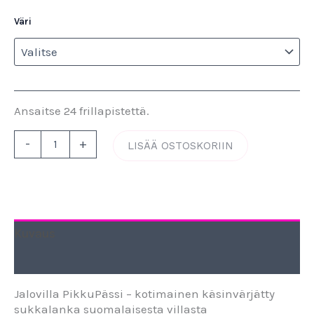
Väri
Ansaitse 24 frillapistettä.
-
+
LISÄÄ OSTOSKORIIN
Kuvaus
Lisätiedot
Jalovilla PikkuPässi – kotimainen käsinvärjätty
sukkalanka suomalaisesta villasta