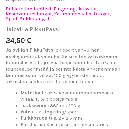
Butik frillan tuotteet
,
Fingering
,
Jalovilla
,
Käsinvärjätyt langat
,
Kotimainen villa
,
Langat
,
Sport
,
Sukkalangat
Jalovilla PikkuPässi
24,50
€
Jalovillan PikkuPässi
on sport vahvuinen
ekologinen sukkalanka. Se sisältää vahvikkeena
luonnollisesti hajoavaa biopolyamidia. Lanka on
rouheaa, pehmeää ja perinteikästä Ahvenanmaan
lammasrodun villaa. 100 g vyyhdistä neulot
aikuisten sukkaparin tai pienen huivin.
Materiaali:
85 % Ahvenanmaanlampaan
villaa, 15 % biopolyamidia
Juoksevuus:
360 m / 100 g
Vahvuus
: Fingering/Sport
Puikkosuositus
: 2 – 2,5 mm
Puhdistus:
Käsinpesu, ei koinsuojausta