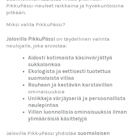
PikkuPässi-neuleet raikkaina ja hyväkuntoisina
pitkään.
Miksi valita PikkuPässi?
Jalovilla PikkuPässi
on täydellinen valinta
neulojalle, joka arvostaa:
Aidosti kotimaista käsinvärjättyä
sukkalankaa
Ekologista ja eettisesti tuotettua
suomalaista villaa
Rouhean ja kestävän karstavillan
ominaisuuksia
Uniikkeja värjäyseriä ja persoonallista
neulepintaa
Villan luonnollisia ominaisuuksia ilman
ylimääräisiä käsittelyjä
Jalovilla PikkuPässi yhdistää
suomalaisen