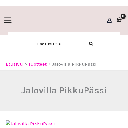
Siirry
sisältöön
Hae:
Etusivu
Tuotteet
Jalovilla PikkuPässi
Jalovilla PikkuPässi
Jalovilla