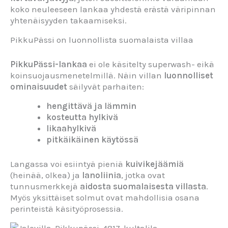
koko neuleeseen lankaa yhdestä erästä väripinnan
yhtenäisyyden takaamiseksi.
PikkuPässi on luonnollista suomalaista villaa
PikkuPässi-lankaa
ei ole käsitelty superwash- eikä
koinsuojausmenetelmillä. Näin villan
luonnolliset
ominaisuudet
säilyvät parhaiten:
hengittävä ja lämmin
kosteutta hylkivä
likaahylkivä
pitkäikäinen käytössä
Langassa voi esiintyä pieniä
kuivikejäämiä
(heinää, olkea) ja
lanoliinia
, jotka ovat
tunnusmerkkejä
aidosta suomalaisesta villasta
.
Myös yksittäiset solmut ovat mahdollisia osana
perinteistä käsityöprosessia.