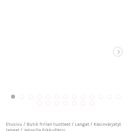
PikkuPässi
määrä
Etusivu
/
Butik frillan tuotteet
/
Langat
/
Käsinvärjätyt
langat
/ Jalovilla PikkuPässi