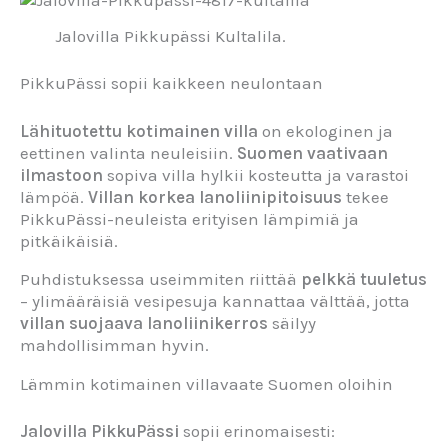
Jalovilla Pikkupässi Kultalila.
PikkuPässi sopii kaikkeen neulontaan
Lähituotettu kotimainen villa
on ekologinen ja
eettinen valinta neuleisiin.
Suomen vaativaan
ilmastoon
sopiva villa hylkii kosteutta ja varastoi
lämpöä.
Villan korkea lanoliinipitoisuus
tekee
PikkuPässi-neuleista erityisen lämpimiä ja
pitkäikäisiä.
Puhdistuksessa useimmiten riittää
pelkkä tuuletus
– ylimääräisiä vesipesuja kannattaa välttää, jotta
villan suojaava lanoliinikerros
säilyy
mahdollisimman hyvin.
Lämmin kotimainen villavaate Suomen oloihin
Jalovilla PikkuPässi
sopii erinomaisesti: