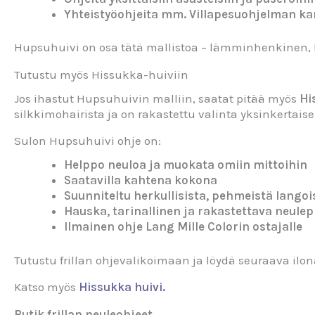
Yhteistyöohjeita mm. Villapesuohjelman k
Hupsuhuivi on osa tätä mallistoa – lämminhenkinen, l
Tutustu myös Hissukka-huiviin
Jos ihastut Hupsuhuivin malliin, saatat pitää myös
Hi
silkkimohairista ja on rakastettu valinta yksinkertaise
Sulon Hupsuhuivi ohje on:
Helppo neuloa ja muokata omiin mittoihin
Saatavilla kahtena kokona
Suunniteltu herkullisista, pehmeistä langoi
Hauska, tarinallinen ja rakastettava neulep
Ilmainen ohje Lang Mille Colorin ostajalle
Tutustu frillan ohjevalikoimaan ja löydä seuraava ilo
Katso myös
Hissukka huivi.
Butik frillan neuleohjeet