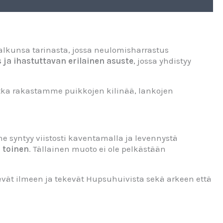
alkunsa tarinasta, jossa neulomisharrastus
s ja ihastuttavan erilainen asuste
, jossa yhdistyy
otka rakastamme puikkojen kilinää, lankojen
syntyy viistosti kaventamalla ja levennystä
n toinen
. Tällainen muoto ei ole pelkästään
evät ilmeen ja tekevät Hupsuhuivista sekä arkeen että