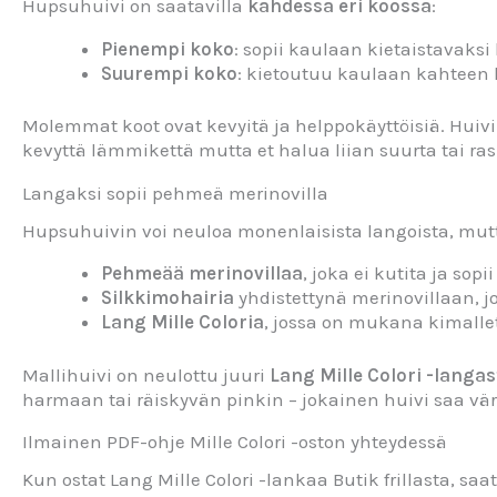
Hupsuhuivi on saatavilla
kahdessa eri koossa
:
Pienempi koko
: sopii kaulaan kietaistavaksi
Suurempi koko
: kietoutuu kaulaan kahteen
Molemmat koot ovat kevyitä ja helppokäyttöisiä. Huivi 
kevyttä lämmikettä mutta et halua liian suurta tai ras
Langaksi sopii pehmeä merinovilla
Hupsuhuivin voi neuloa monenlaisista langoista, mutta 
Pehmeää merinovillaa
, joka ei kutita ja sopi
Silkkimohairia
yhdistettynä merinovillaan, jo
Lang Mille Coloria
, jossa on mukana kimallet
Mallihuivi on neulottu juuri
Lang Mille Colori -langas
harmaan tai räiskyvän pinkin – jokainen huivi saa vä
Ilmainen PDF-ohje Mille Colori -oston yhteydessä
Kun ostat Lang Mille Colori -lankaa Butik frillasta, saa