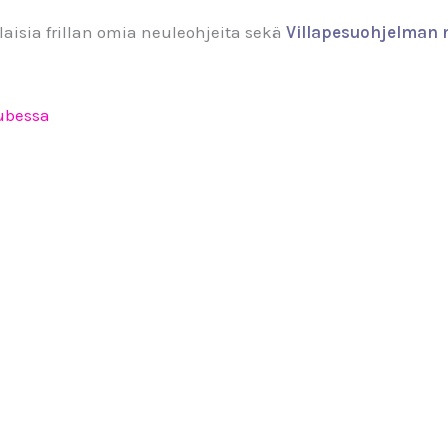
ilaisia frillan omia neuleohjeita sekä
Villapesuohjelman n
ubessa