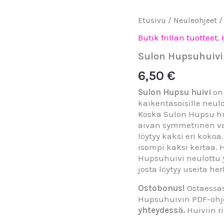
Sulon
Etusivu
/
Neuleohjeet
Hupsuhuivi
Butik frillan tuotteet
,
PDF-
ohje
Sulon Hupsuhuivi
määrä
6,50
€
Sulon Hupsu huivi
on 
kaikentasoisille neulo
Koska Sulon Hupsu hui
aivan symmetrinen vaa
löytyy kaksi eri koko
isompi kaksi kertaa. 
Hupsuhuivi neulottu
josta löytyy useita her
Ostobonus!
Ostaessa
Hupsuhuivin PDF-ohj
yhteydessä.
Huiviin ri