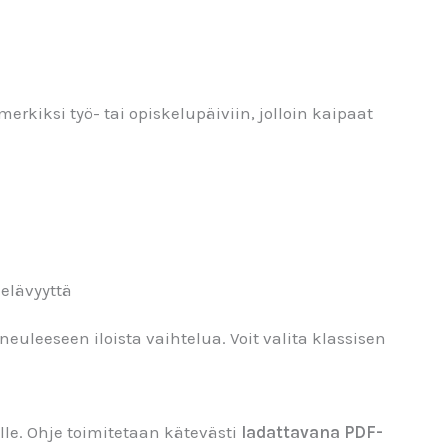
imerkiksi työ- tai opiskelupäiviin, jolloin kaipaat
 elävyyttä
neuleeseen iloista vaihtelua. Voit valita klassisen
e. Ohje toimitetaan kätevästi
ladattavana PDF-