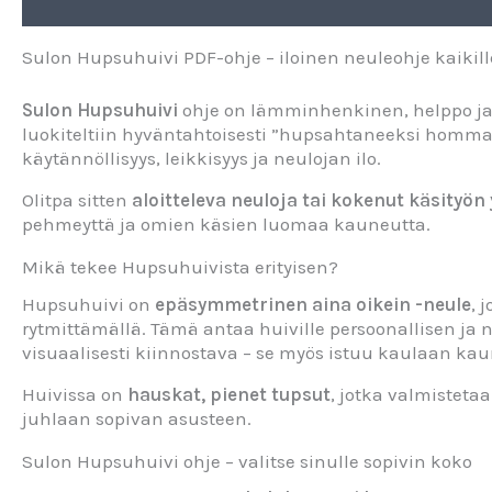
Kuvaus
Sulon Hupsuhuivi PDF-ohje – iloinen neuleohje kaikille
Sulon Hupsuhuivi
ohje on lämminhenkinen, helppo ja 
luokiteltiin hyväntahtoisesti ”hupsahtaneeksi homm
käytännöllisyys, leikkisyys ja neulojan ilo.
Olitpa sitten
aloitteleva neuloja tai kokenut käsityön
pehmeyttä ja omien käsien luomaa kauneutta.
Mikä tekee Hupsuhuivista erityisen?
Hupsuhuivi on
epäsymmetrinen aina oikein -neule
, 
rytmittämällä. Tämä antaa huiville persoonallisen ja
visuaalisesti kiinnostava – se myös istuu kaulaan kauni
Huivissa on
hauskat, pienet tupsut
, jotka valmisteta
juhlaan sopivan asusteen.
Sulon Hupsuhuivi ohje – valitse sinulle sopivin koko