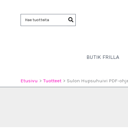
Siirry
sisältöön
Hae:
BUTIK FRILLA
Etusivu
Tuotteet
Sulon Hupsuhuivi PDF-ohj