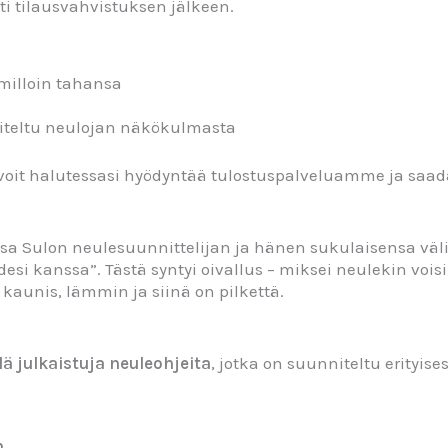
ti tilausvahvistuksen jälkeen.
n milloin tahansa
nniteltu neulojan näkökulmasta
 voit halutessasi hyödyntää tulostuspalveluamme ja saad
a Sulon neulesuunnittelijan ja hänen sukulaisensa välil
i kanssa”. Tästä syntyi oivallus – miksei neulekin voisi
 kaunis, lämmin ja siinä on pilkettä.
ä julkaistuja neuleohjeita
, jotka on suunniteltu erityise
n