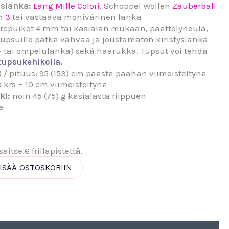
uslanka:
Lang Mille Colori,
Schoppel Wollen
Zauberball
n 3
tai vastaava monivärinen lanka
röpuikot 4 mm tai käsialan mukaan,
päättelyneula,
tupsuille pätkä vahvaa ja joustamaton kiristyslanka
a- tai ompelulanka) sekä haarukka. Tupsut voi tehdä
tupsukehikolla.
) / pituus: 95 (153) cm päästä päähän viimeisteltynä
20 krs = 10 cm viimeisteltynä
ki:
noin 45 (75) g käsialasta riippuen
la
itse 6 frillapistettä.
ISÄÄ OSTOSKORIIN