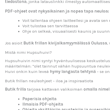
tiedostona
, jonka latauslinkki ilmestyy automaattises
PDF-ohjeet ovat nykyaikainen ja nopea tapa neuloa:
Voit tallentaa ohjeen laitteellesi ja avata se
Voit tulostaa sen tarvittaessa
Ohje on selkeä, visuaalisesti kaunis ja suu
Jos asioit
Butik frillan kivijalkamyymälässä Oulussa
,
Mistä nimi Hupsuhuivi?
Hupsuhuivin nimi syntyi hyväntuulisessa keskusteluss
määritelmän: ”olet tainnut vähän hupsuuntua neuleides
Huivi onkin kuin leveä
hymy langasta tehtynä
– se on
Butik frillan neuleohjeet – iloa ja inspiraatiota
Butik frilla
tarjoaa kattavan valikoiman
omalla nimell
Paperisia ohjeita
Ilmaisia PDF-ohjeita
Ohjeita yksittäisiin asusteisiin ja puseroihi