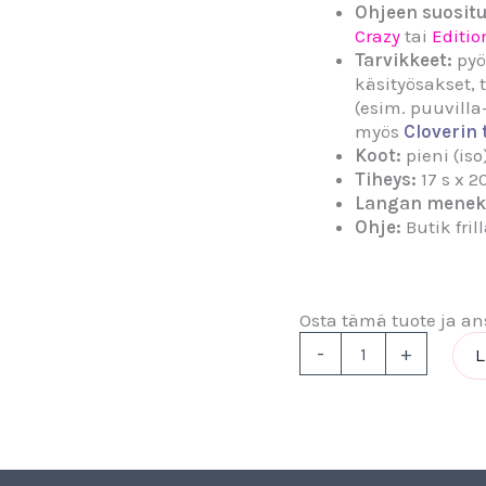
Ohjeen suosit
Crazy
tai
Editio
Tarvikkeet:
pyö
käsityösakset, 
(esim. puuvill
myös
Cloverin 
Koot:
pieni (iso
Tiheys:
17 s x 
Langan menek
Ohje:
Butik fril
Osta tämä tuote ja ansa
-
+
L