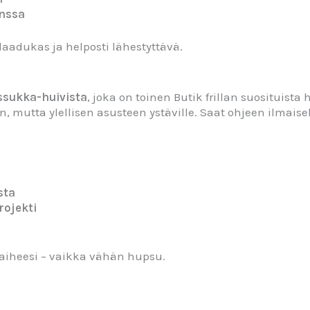
anssa
aadukas ja helposti lähestyttävä.
ssukka-huivista
, joka on toinen Butik frillan suosituist
n, mutta ylellisen asusteen ystäville. Saat ohjeen ilmaise
sta
rojekti
naiheesi – vaikka vähän hupsu.