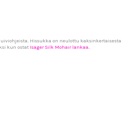
a huiviohjeista. Hissukka on neulottu kaksinkertaisesta
ksi kun ostat
Isager Silk Mohair lankaa.