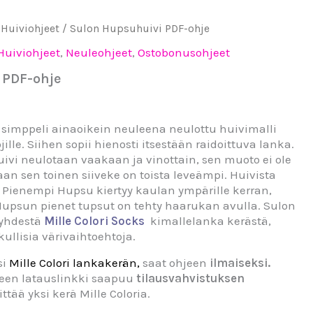
/
Huiviohjeet
/ Sulon Hupsuhuivi PDF-ohje
Huiviohjeet
,
Neuleohjeet
,
Ostobonusohjeet
 PDF-ohje
simppeli ainaoikein neuleena neulottu huivimalli
jille. Siihen sopii hienosti itsestään raidoittuva lanka.
vi neulotaan vaakaan ja vinottain, sen muoto ei ole
n sen toinen siiveke on toista leveämpi. Huivista
a. Pienempi Hupsu kiertyy kaulan ympärille kerran,
Hupsun pienet tupsut on tehty haarukan avulla. Sulon
 yhdestä
Mille Colori Socks
kimallelanka kerästä,
kullisia värivaihtoehtoja.
si
Mille Colori lankakerän,
saat ohjeen
ilmaiseksi.
een latauslinkki saapuu
tilausvahvistuksen
ittää yksi kerä Mille Coloria.