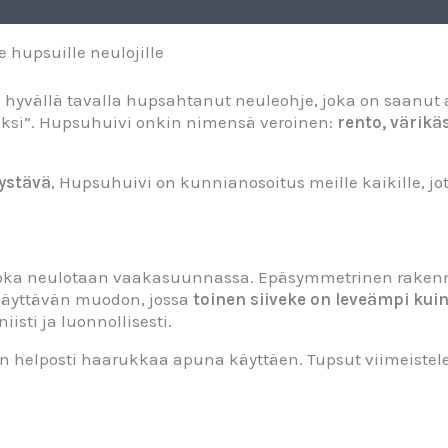
 hupsuille neulojille
hyvällä tavalla hupsahtanut neuleohje, joka on saanut 
aksi”. Hupsuhuivi onkin nimensä veroinen:
rento, värikä
 ystävä
, Hupsuhuivi on kunnianosoitus meille kaikille, j
joka neulotaan vaakasuunnassa. Epäsymmetrinen rakenne 
 näyttävän muodon, jossa
toinen siiveke on leveämpi kui
isti ja luonnollisesti.
an helposti haarukkaa apuna käyttäen. Tupsut viimeistel