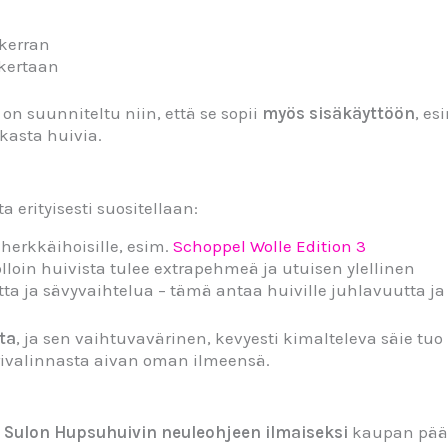
 kerran
 kertaan
on suunniteltu niin, että se sopii
myös sisäkäyttöön
, es
kasta huivia.
erityisesti suositellaan:
i herkkäihoisille, esim.
Schoppel Wolle Edition 3
lloin huivista tulee extrapehmeä ja utuisen ylellinen
ta ja sävyvaihtelua – tämä antaa huiville juhlavuutta ja
ta
, ja sen vaihtuvavärinen, kevyesti kimalteleva säie tuo 
rivalinnasta aivan oman ilmeensä.
t
Sulon Hupsuhuivin neuleohjeen ilmaiseksi
kaupan pääll