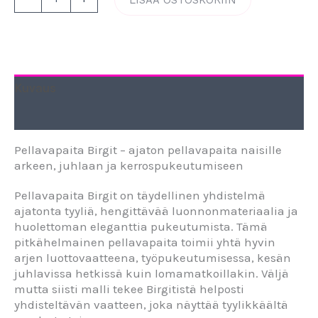
Kuvaus
Lisätiedot
Pellavapaita Birgit – ajaton pellavapaita naisille
arkeen, juhlaan ja kerrospukeutumiseen
Pellavapaita Birgit on täydellinen yhdistelmä
ajatonta tyyliä, hengittävää luonnonmateriaalia ja
huolettoman eleganttia pukeutumista. Tämä
pitkähelmainen pellavapaita toimii yhtä hyvin
arjen luottovaatteena, työpukeutumisessa, kesän
juhlavissa hetkissä kuin lomamatkoillakin. Väljä
mutta siisti malli tekee Birgitistä helposti
yhdisteltävän vaatteen, joka näyttää tyylikkäältä