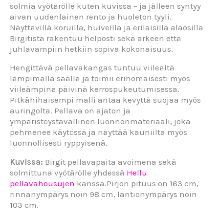
solmia vyötärölle kuten kuvissa – ja jälleen syntyy
aivan uudenlainen rento ja huoleton tyyli.
Näyttävillä koruilla, huiveilla ja erilaisilla alaosilla
Birgitistä rakentuu helposti sekä arkeen että
juhlavampiin hetkiin sopiva kokonaisuus.
Hengittävä pellavakangas tuntuu viileältä
lämpimällä säällä ja toimii erinomaisesti myös
viileämpinä päivinä kerrospukeutumisessa.
Pitkähihaisempi malli antaa kevyttä suojaa myös
auringolta. Pellava on ajaton ja
ympäristöystävällinen luonnonmateriaali, joka
pehmenee käytössä ja näyttää kauniilta myös
luonnollisesti ryppyisenä.
Kuvissa:
Birgit pellavapaita avoimena sekä
solmittuna vyötärölle yhdessä
Hellu
pellavahousujen
kanssa.Pirjon pituus on 163 cm,
rinnanympärys noin 98 cm, lantionympärys noin
103 cm.