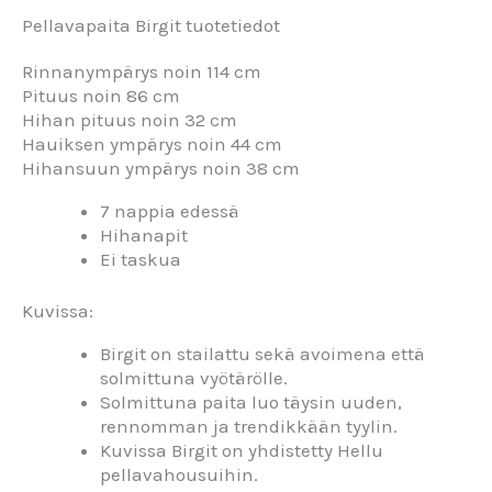
Pellavapaita Birgit tuotetiedot
Rinnanympärys noin 114 cm
Pituus noin 86 cm
Hihan pituus noin 32 cm
Hauiksen ympärys noin 44 cm
Hihansuun ympärys noin 38 cm
7 nappia edessä
Hihanapit
Ei taskua
Kuvissa:
Birgit on stailattu sekä avoimena että
solmittuna vyötärölle.
Solmittuna paita luo täysin uuden,
rennomman ja trendikkään tyylin.
Kuvissa Birgit on yhdistetty Hellu
pellavahousuihin.