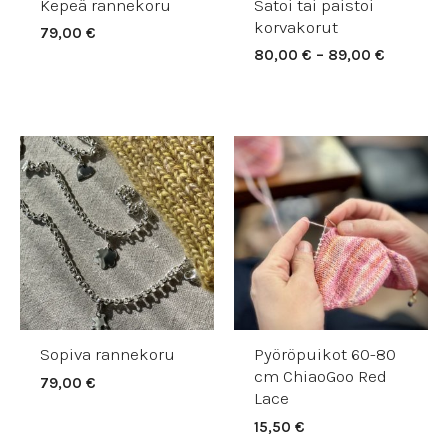
Kepeä rannekoru
Satoi tai paistoi
korvakorut
79,00
€
80,00
€
–
89,00
€
Sopiva rannekoru
Pyöröpuikot 60-80
cm ChiaoGoo Red
79,00
€
Lace
15,50
€