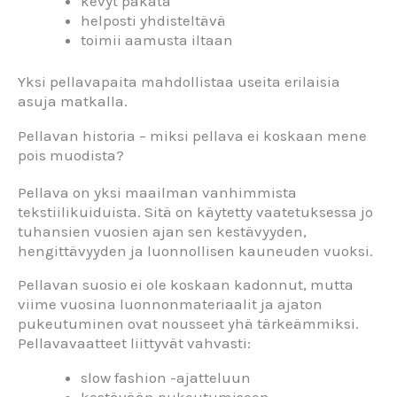
kevyt pakata
helposti yhdisteltävä
toimii aamusta iltaan
Yksi pellavapaita mahdollistaa useita erilaisia
asuja matkalla.
Pellavan historia – miksi pellava ei koskaan mene
pois muodista?
Pellava on yksi maailman vanhimmista
tekstiilikuiduista. Sitä on käytetty vaatetuksessa jo
tuhansien vuosien ajan sen kestävyyden,
hengittävyyden ja luonnollisen kauneuden vuoksi.
Pellavan suosio ei ole koskaan kadonnut, mutta
viime vuosina luonnonmateriaalit ja ajaton
pukeutuminen ovat nousseet yhä tärkeämmiksi.
Pellavavaatteet liittyvät vahvasti:
slow fashion -ajatteluun
kestävään pukeutumiseen