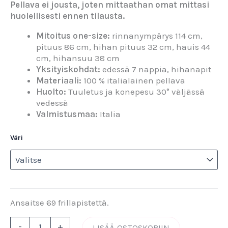
Pellava ei jousta, joten mittaathan omat mittasi
huolellisesti ennen tilausta.
Mitoitus one-size:
rinnanympärys 114 cm,
pituus 86 cm, hihan pituus 32 cm, hauis 44
cm, hihansuu 38 cm
Yksityiskohdat:
edessä 7 nappia, hihanapit
Materiaali:
100 % italialainen pellava
Huolto:
Tuuletus ja konepesu 30° väljässä
vedessä
Valmistusmaa:
Italia
Väri
Ansaitse 69 frillapistettä.
-
+
LISÄÄ OSTOSKORIIN