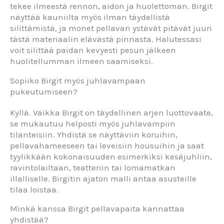
tekee ilmeestä rennon, aidon ja huolettoman. Birgit
näyttää kauniilta myös ilman täydellistä
silittämistä, ja monet pellavan ystävät pitävät juuri
tästä materiaalin elävästä pinnasta. Halutessasi
voit silittää paidan kevyesti pesun jälkeen
huolitellumman ilmeen saamiseksi.
Sopiiko Birgit myös juhlavampaan
pukeutumiseen?
Kyllä. Vaikka Birgit on täydellinen arjen luottovaate,
se mukautuu helposti myös juhlavampiin
tilanteisiin. Yhdistä se näyttäviin koruihin,
pellavahameeseen tai leveisiin housuihin ja saat
tyylikkään kokonaisuuden esimerkiksi kesäjuhliin,
ravintolailtaan, teatteriin tai lomamatkan
illalliselle. Birgitin ajaton malli antaa asusteille
tilaa loistaa.
Minkä kanssa Birgit pellavapaita kannattaa
yhdistää?