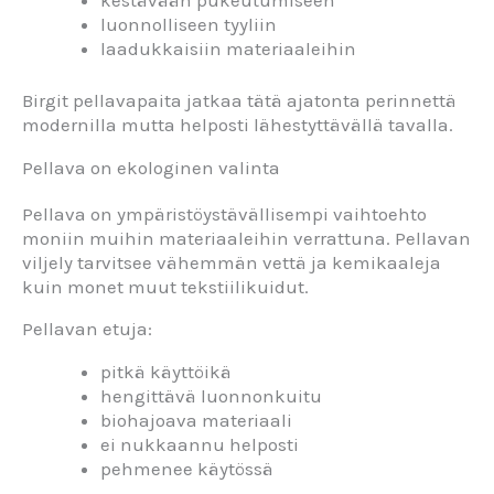
luonnolliseen tyyliin
laadukkaisiin materiaaleihin
Birgit pellavapaita jatkaa tätä ajatonta perinnettä
modernilla mutta helposti lähestyttävällä tavalla.
Pellava on ekologinen valinta
Pellava on ympäristöystävällisempi vaihtoehto
moniin muihin materiaaleihin verrattuna. Pellavan
viljely tarvitsee vähemmän vettä ja kemikaaleja
kuin monet muut tekstiilikuidut.
Pellavan etuja:
pitkä käyttöikä
hengittävä luonnonkuitu
biohajoava materiaali
ei nukkaannu helposti
pehmenee käytössä