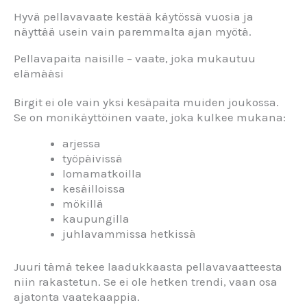
Hyvä pellavavaate kestää käytössä vuosia ja
näyttää usein vain paremmalta ajan myötä.
Pellavapaita naisille – vaate, joka mukautuu
elämääsi
Birgit ei ole vain yksi kesäpaita muiden joukossa.
Se on monikäyttöinen vaate, joka kulkee mukana:
arjessa
työpäivissä
lomamatkoilla
kesäilloissa
mökillä
kaupungilla
juhlavammissa hetkissä
Juuri tämä tekee laadukkaasta pellavavaatteesta
niin rakastetun. Se ei ole hetken trendi, vaan osa
ajatonta vaatekaappia.