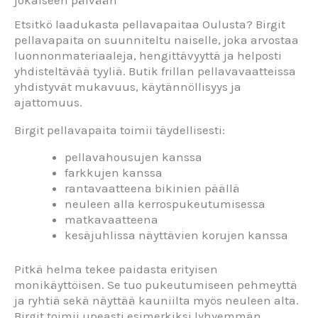
jokaiseen päivään
Etsitkö laadukasta pellavapaitaa Oulusta? Birgit
pellavapaita on suunniteltu naiselle, joka arvostaa
luonnonmateriaaleja, hengittävyyttä ja helposti
yhdisteltävää tyyliä. Butik frillan pellavavaatteissa
yhdistyvät mukavuus, käytännöllisyys ja
ajattomuus.
Birgit pellavapaita toimii täydellisesti:
pellavahousujen kanssa
farkkujen kanssa
rantavaatteena bikinien päällä
neuleen alla kerrospukeutumisessa
matkavaatteena
kesäjuhlissa näyttävien korujen kanssa
Pitkä helma tekee paidasta erityisen
monikäyttöisen. Se tuo pukeutumiseen pehmeyttä
ja ryhtiä sekä näyttää kauniilta myös neuleen alta.
Birgit toimii upeasti esimerkiksi lyhyemmän