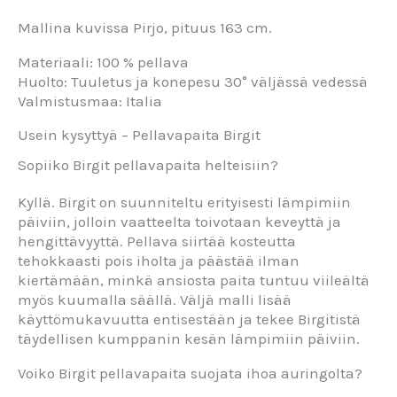
Mallina kuvissa Pirjo, pituus 163 cm.
Materiaali: 100 % pellava
Huolto: Tuuletus ja konepesu 30° väljässä vedessä
Valmistusmaa: Italia
Usein kysyttyä – Pellavapaita Birgit
Sopiiko Birgit pellavapaita helteisiin?
Kyllä. Birgit on suunniteltu erityisesti lämpimiin
päiviin, jolloin vaatteelta toivotaan keveyttä ja
hengittävyyttä. Pellava siirtää kosteutta
tehokkaasti pois iholta ja päästää ilman
kiertämään, minkä ansiosta paita tuntuu viileältä
myös kuumalla säällä. Väljä malli lisää
käyttömukavuutta entisestään ja tekee Birgitistä
täydellisen kumppanin kesän lämpimiin päiviin.
Voiko Birgit pellavapaita suojata ihoa auringolta?