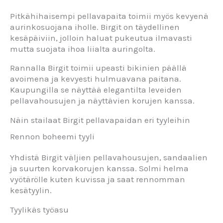
Pitkähihaisempi pellavapaita toimii myös kevyenä
aurinkosuojana iholle. Birgit on täydellinen
kesäpäiviin, jolloin haluat pukeutua ilmavasti
mutta suojata ihoa liialta auringolta.
Rannalla Birgit toimii upeasti bikinien päällä
avoimena ja kevyesti hulmuavana paitana.
Kaupungilla se näyttää elegantilta leveiden
pellavahousujen ja näyttävien korujen kanssa.
Näin stailaat Birgit pellavapaidan eri tyyleihin
Rennon boheemi tyyli
Yhdistä Birgit väljien pellavahousujen, sandaalien
ja suurten korvakorujen kanssa. Solmi helma
vyötärölle kuten kuvissa ja saat rennomman
kesätyylin.
Tyylikäs työasu