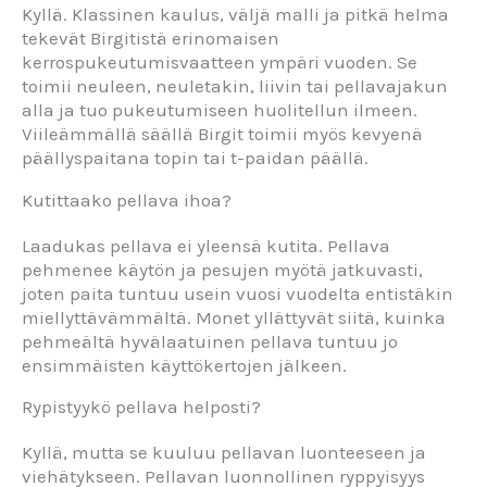
Kyllä. Klassinen kaulus, väljä malli ja pitkä helma
tekevät Birgitistä erinomaisen
kerrospukeutumisvaatteen ympäri vuoden. Se
toimii neuleen, neuletakin, liivin tai pellavajakun
alla ja tuo pukeutumiseen huolitellun ilmeen.
Viileämmällä säällä Birgit toimii myös kevyenä
päällyspaitana topin tai t-paidan päällä.
Kutittaako pellava ihoa?
Laadukas pellava ei yleensä kutita. Pellava
pehmenee käytön ja pesujen myötä jatkuvasti,
joten paita tuntuu usein vuosi vuodelta entistäkin
miellyttävämmältä. Monet yllättyvät siitä, kuinka
pehmeältä hyvälaatuinen pellava tuntuu jo
ensimmäisten käyttökertojen jälkeen.
Rypistyykö pellava helposti?
Kyllä, mutta se kuuluu pellavan luonteeseen ja
viehätykseen. Pellavan luonnollinen ryppyisyys