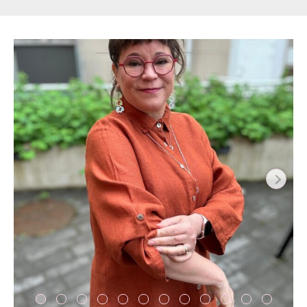
Pellavapaita
Birgit
määrä