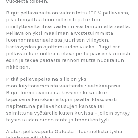
vuodesta toiseen.
Birgit pellavapaita on valmistettu 100 % pellavasta,
joka hengittää luonnollisesti ja tuntuu
miellyttävältä ihoa vasten myös lämpimällä säällä.
Pellava on yksi maailman arvostetuimmista
luonnonmateriaaleista juuri sen viileyden,
kestävyyden ja ajattomuuden vuoksi. Birgitissä
pellavan luonnollinen elävä pinta pääsee kauniisti
esiin ja tekee paidasta rennon mutta huolitellun
näköisen.
Pitkä pellavapaita naisille on yksi
monikäyttöisimmistä vaatteista vaatekaapissa.
Birgit toimii avoimena kevyenä kesäjakun
tapaisena kerroksena topin päällä, klassisesti
napitettuna pellavahousujen kanssa tai
solmittuna vyötärölle kuten kuvissa – jolloin syntyy
täysin uudenlainen rento ja trendikäs tyyli.
Ajaton pellavapaita Oulusta – luonnollista tyyliä