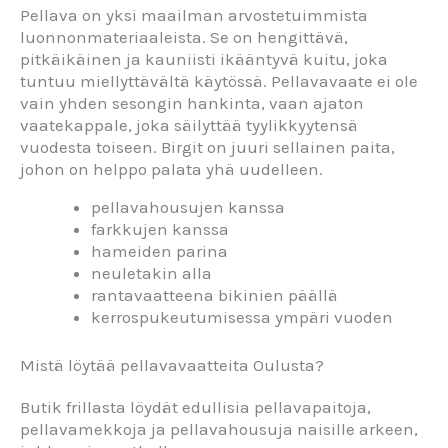
Pellava on yksi maailman arvostetuimmista
luonnonmateriaaleista. Se on hengittävä,
pitkäikäinen ja kauniisti ikääntyvä kuitu, joka
tuntuu miellyttävältä käytössä. Pellavavaate ei ole
vain yhden sesongin hankinta, vaan ajaton
vaatekappale, joka säilyttää tyylikkyytensä
vuodesta toiseen. Birgit on juuri sellainen paita,
johon on helppo palata yhä uudelleen.
pellavahousujen kanssa
farkkujen kanssa
hameiden parina
neuletakin alla
rantavaatteena bikinien päällä
kerrospukeutumisessa ympäri vuoden
Mistä löytää pellavavaatteita Oulusta?
Butik frillasta löydät edullisia pellavapaitoja,
pellavamekkoja ja pellavahousuja naisille arkeen,