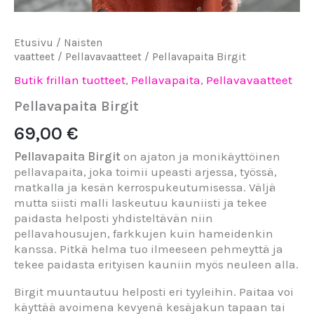
Etusivu
/
Naisten
vaatteet
/
Pellavavaatteet
/ Pellavapaita Birgit
Butik frillan tuotteet
,
Pellavapaita
,
Pellavavaatteet
Pellavapaita Birgit
69,00
€
Pellavapaita Birgit
on ajaton ja monikäyttöinen
pellavapaita, joka toimii upeasti arjessa, työssä,
matkalla ja kesän kerrospukeutumisessa. Väljä
mutta siisti malli laskeutuu kauniisti ja tekee
paidasta helposti yhdisteltävän niin
pellavahousujen, farkkujen kuin hameidenkin
kanssa. Pitkä helma tuo ilmeeseen pehmeyttä ja
tekee paidasta erityisen kauniin myös neuleen alla.
Birgit muuntautuu helposti eri tyyleihin. Paitaa voi
käyttää avoimena kevyenä kesäjakun tapaan tai