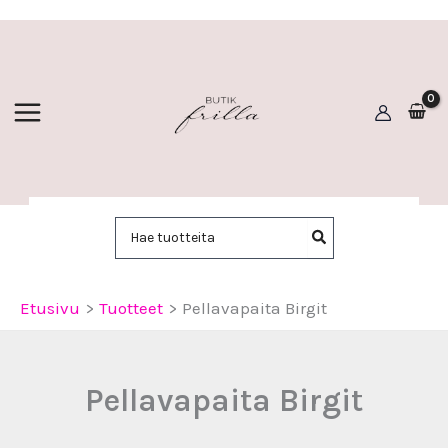
Siirry
sisältöön
Hae:
Etusivu
Tuotteet
Pellavapaita Birgit
Pellavapaita Birgit