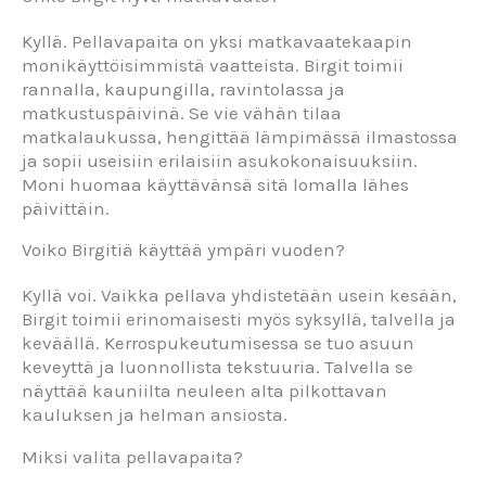
Kyllä. Pellavapaita on yksi matkavaatekaapin
monikäyttöisimmistä vaatteista. Birgit toimii
rannalla, kaupungilla, ravintolassa ja
matkustuspäivinä. Se vie vähän tilaa
matkalaukussa, hengittää lämpimässä ilmastossa
ja sopii useisiin erilaisiin asukokonaisuuksiin.
Moni huomaa käyttävänsä sitä lomalla lähes
päivittäin.
Voiko Birgitiä käyttää ympäri vuoden?
Kyllä voi. Vaikka pellava yhdistetään usein kesään,
Birgit toimii erinomaisesti myös syksyllä, talvella ja
keväällä. Kerrospukeutumisessa se tuo asuun
keveyttä ja luonnollista tekstuuria. Talvella se
näyttää kauniilta neuleen alta pilkottavan
kauluksen ja helman ansiosta.
Miksi valita pellavapaita?