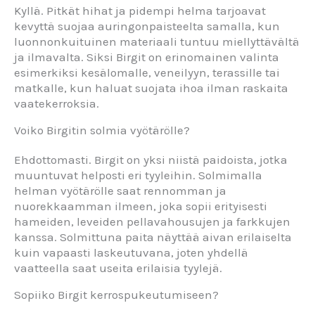
Kyllä. Pitkät hihat ja pidempi helma tarjoavat
kevyttä suojaa auringonpaisteelta samalla, kun
luonnonkuituinen materiaali tuntuu miellyttävältä
ja ilmavalta. Siksi Birgit on erinomainen valinta
esimerkiksi kesälomalle, veneilyyn, terassille tai
matkalle, kun haluat suojata ihoa ilman raskaita
vaatekerroksia.
Voiko Birgitin solmia vyötärölle?
Ehdottomasti. Birgit on yksi niistä paidoista, jotka
muuntuvat helposti eri tyyleihin. Solmimalla
helman vyötärölle saat rennomman ja
nuorekkaamman ilmeen, joka sopii erityisesti
hameiden, leveiden pellavahousujen ja farkkujen
kanssa. Solmittuna paita näyttää aivan erilaiselta
kuin vapaasti laskeutuvana, joten yhdellä
vaatteella saat useita erilaisia tyylejä.
Sopiiko Birgit kerrospukeutumiseen?