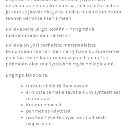
neuleen tai neuletakin kanssa, jolloin pitkä helma
ja kaulus jäävät näkyviin luoden huolitellun mutta
rennon kerroksellisen ilmeen.
Pellavapaita Birgit kesään – hengittävä
luonnonmateriaali helteisiin
Pellava on yksi parhaista materiaaleista
lämpimään säähän. Sen hengittävä kuiturakenne
päästää ilman kiertämään vapaasti ja auttaa
pitämään olon miellyttävänä myös hellepäivinä.
Birgit pellavapaita:
tuntuu viileältä ihoa vasten
ei hiosta samalla tavalla kuin synteettiset
materiaalit
kuivuu nopeasti
pehmenee käytössä
näyttää hyvältä myös luonnollisesti
ryppyisenä