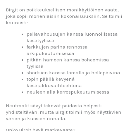
Birgit on poikkeuksellisen monikäyttöinen vaate,
joka sopii monenlaisiin kokonaisuuksiin. Se toimii
kauniisti:
pellavahousujen kanssa luonnollisessa
kesätyylissä
farkkujen parina rennossa
arkipukeutumisessa
pitkän hameen kanssa boheemissa
tyylissä
shortsien kanssa lomalla ja hellepäivinä
topin päällä kevyenä
kesäjakkuvaihtoehtona
neuleen alla kerrospukeutumisessa
Neutraalit sävyt tekevät paidasta helposti
yhdisteltävän, mutta Birgit toimii myös näyttävien
värien ja kuosien rinnalla.
Onko Birgit hyvä matkavaate?