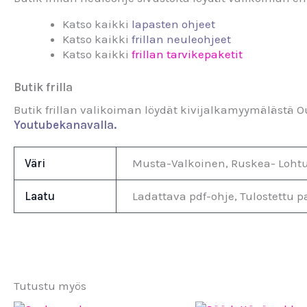
Katso kaikki
lapasten ohjeet
Katso kaikki
frillan neuleohjeet
Katso kaikki
frillan tarvikepaketit
Butik frilla
Butik frillan valikoiman löydät kivijalkamyymälästä O
Youtubekanavalla.
Väri
Musta-Valkoinen, Ruskea- Lohtu
Laatu
Ladattava pdf-ohje, Tulostettu p
Tutustu myös
LOPPU VARAST