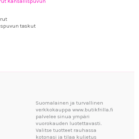
rut
ispuvun taskut
Suomalainen ja turvallinen
verkkokauppa www.butikfrilla.fi
palvelee sinua ympäri
vuorokauden luotettavasti.
Valitse tuotteet rauhassa
kotonasi ja tilaa kuljetus