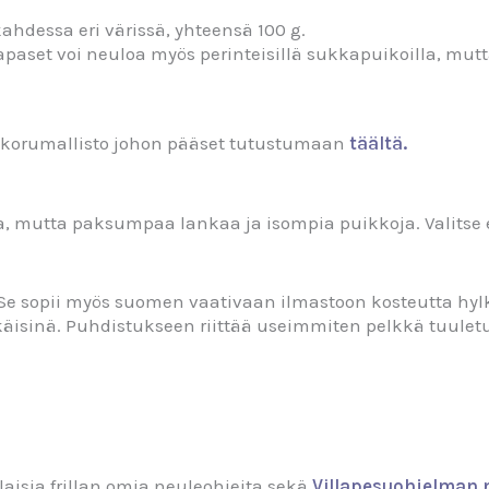
hdessa eri värissä, yhteensä 100 g.
set voi neuloa myös perinteisillä sukkapuikoilla, mutta 
ikorumallisto johon pääset tutustumaan
täältä
.
a, mutta paksumpaa lankaa ja isompia puikkoja. Valitse
n. Se sopii myös suomen vaativaan ilmastoon kosteutta hy
käisinä. Puhdistukseen riittää useimmiten pelkkä tuuletu
ilaisia frillan omia neuleohjeita sekä
Villapesuohjelman n