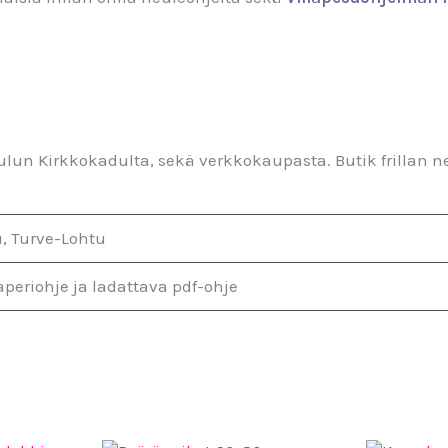
ulun Kirkkokadulta, sekä verkkokaupasta. Butik frillan n
, Turve-Lohtu
aperiohje ja ladattava pdf-ohje
OSTA