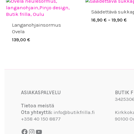
Hin
16,
Säädettävä sukka
-
19,
16,90
€
–
19,90
€
Langanohjainsormus
Ovela
139,00
€
Facebook
Instagram
YouTube
ASIAKASPALVELU
BUTIK F
342530
Tietoa meistä
Ota yhteyttä:
info@butikfrilla.fi
Kirkkok
+358 40 150 8877
90100 O