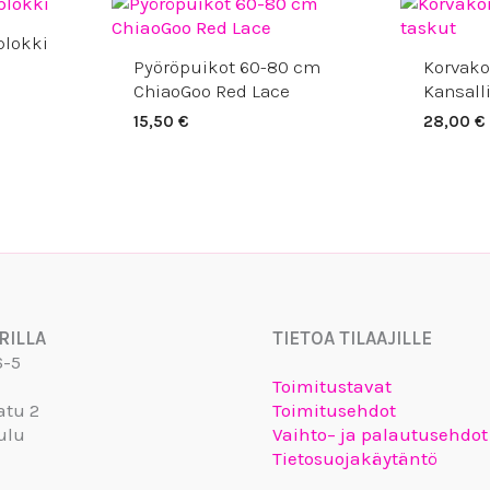
taluokka:
90 €
plokki
90 €
Pyöröpuikot 60-80 cm
Korvako
ChiaoGoo Red Lace
Kansall
15,50
€
28,00
€
RILLA
TIETOA TILAAJILLE
6-5
Toimitustavat
atu 2
Toimitusehdot
ulu
Vaihto– ja palautusehdot
Tietosuojakäytäntö