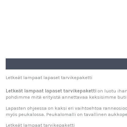
Kuvaus
Lisätiedot
Letkeät lampaat lapaset tarvikepaketti
Letkeät lampaat lapaset tarvikepaketti
on luotu ihan
pohdimme mitä erityistä annettavaa keksisimme buti
Lapasten ohjeessa on kaksi eri vaihtoehtoa ranneosio
myös peukalossa. Peukalomalli on tavallinen aukkop
Letkeät lampaat tarvikepaketti