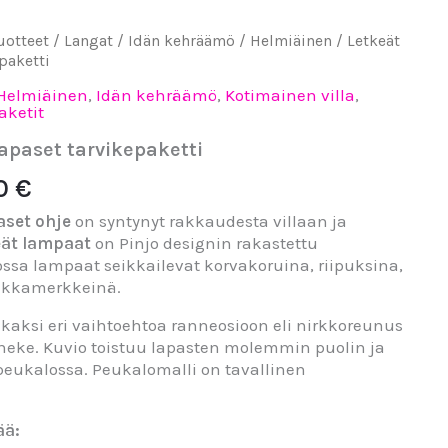
tuotteet
Hintaluokka:
/
Langat
/
Idän kehräämö
/
Helmiäinen
/ Letkeät
paketti
35,00 €
Helmiäinen
,
Idän kehräämö
,
Kotimainen villa
,
-
aketit
37,00 €
apaset tarvikepaketti
00
€
aset ohje
on syntynyt rakkaudesta villaan ja
eät lampaat
on Pinjo designin rakastettu
ossa lampaat seikkailevat korvakoruina, riipuksina,
mukkamerkkeinä.
kaksi eri vaihtoehtoa ranneosioon eli nirkkoreunus
neke. Kuvio toistuu lapasten molemmin puolin ja
peukalossa. Peukalomalli on tavallinen
ää: