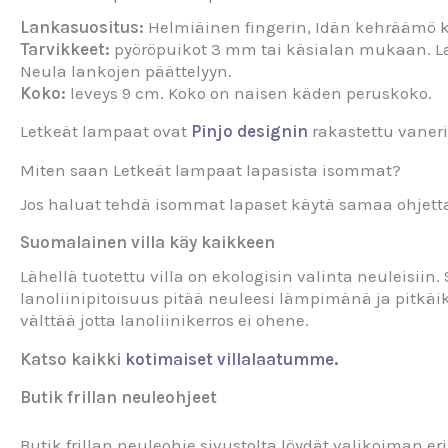
Lankasuositus:
Helmiäinen fingerin, Idän kehräämö ka
Tarvikkeet:
pyöröpuikot 3 mm tai käsialan mukaan. Lapa
Neula lankojen päättelyyn.
Koko:
leveys 9 cm. Koko on naisen käden peruskoko.
Letkeät lampaat ovat
Pinjo designin
rakastettu vaner
Miten saan Letkeät lampaat lapasista isommat?
Jos haluat tehdä isommat lapaset käytä samaa ohjett
Suomalainen villa käy kaikkeen
Lähellä tuotettu villa on ekologisin valinta neuleisii
lanoliinipitoisuus pitää neuleesi lämpimänä ja pitkäi
välttää jotta lanoliinikerros ei ohene.
Katso kaikki
kotimaiset villalaatumme.
Butik frillan neuleohjeet
Butik frillan neuleohje sivustolta löydät valikoiman er