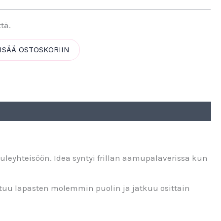
ttä.
ISÄÄ OSTOSKORIIN
euleyhteisöön. Idea syntyi frillan aamupalaverissa kun
stuu lapasten molemmin puolin ja jatkuu osittain