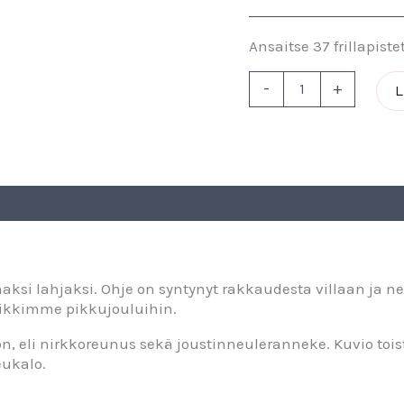
Ansaitse 37 frillapiste
-
+
L
aksi lahjaksi. Ohje on syntynyt rakkaudesta villaan ja n
ikkimme pikkujouluihin.
on, eli nirkkoreunus sekä joustinneuleranneke. Kuvio toi
eukalo.