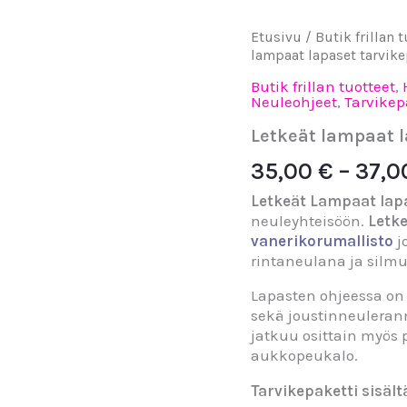
Letkeät
Etusivu
/
Butik frillan 
lampaat
lampaat lapaset tarvike
lapaset
Butik frillan tuotteet
,
tarvikepaketti
Neuleohjeet
,
Tarvikep
määrä
Letkeät lampaat l
35,00
€
–
37,
Letkeät Lampaat lap
neuleyhteisöön.
Letk
vanerikorumallisto
j
rintaneulana ja sil
Lapasten ohjeessa on 
sekä joustinneuleran
jatkuu osittain myös 
aukkopeukalo.
Tarvikepaketti sisält