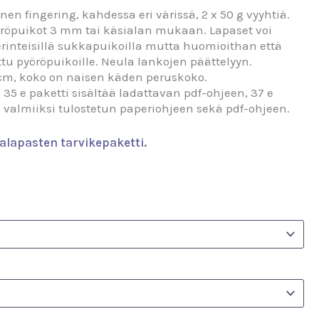
en fingering, kahdessa eri värissä, 2 x 50 g vyyhtiä.
röpuikot 3 mm tai käsialan mukaan. Lapaset voi
rinteisillä sukkapuikoilla mutta huomioithan että
ettu pyöröpuikoille. Neula lankojen päättelyyn.
 cm, koko on naisen käden peruskoko.
:
35 e paketti sisältää ladattavan pdf-ohjeen, 37 e
ä valmiiksi tulostetun paperiohjeen sekä pdf-ohjeen.
alapasten tarvikepaketti.