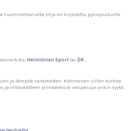
huomioithan että ohje on kirjoitettu pyöröpuikoille.
 esimerkiksi
Helmiäinen
Sport
tai
DK
.
lkien ja lämpöä varastoiden. Kotimaisen villan korkea
s ja villavaatteen ylimääräisiä vesipesuja onkin syytä
euleohjeita.