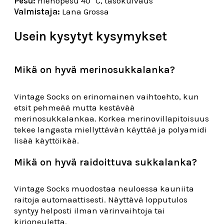
Pesu:
hienopesu 40 °C, tasokuivaus
Valmistaja:
Lana Grossa
Usein kysytyt kysymykset
Mikä on hyvä merinosukkalanka?
Vintage Socks on erinomainen vaihtoehto, kun
etsit pehmeää mutta kestävää
merinosukkalankaa. Korkea merinovillapitoisuus
tekee langasta miellyttävän käyttää ja polyamidi
lisää käyttöikää.
Mikä on hyvä raidoittuva sukkalanka?
Vintage Socks muodostaa neuloessa kauniita
raitoja automaattisesti. Näyttävä lopputulos
syntyy helposti ilman värinvaihtoja tai
kirjoneuletta.