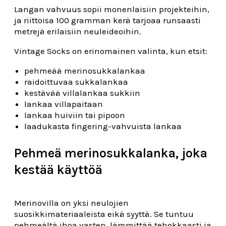
Langan vahvuus sopii monenlaisiin projekteihin,
ja riittoisa 100 gramman kerä tarjoaa runsaasti
metrejä erilaisiin neuleideoihin.
Vintage Socks on erinomainen valinta, kun etsit:
pehmeää merinosukkalankaa
raidoittuvaa sukkalankaa
kestävää villalankaa sukkiin
lankaa villapaitaan
lankaa huiviin tai pipoon
laadukasta fingering-vahvuista lankaa
Pehmeä merinosukkalanka, joka
kestää käyttöä
Merinovilla on yksi neulojien
suosikkimateriaaleista eikä syyttä. Se tuntuu
pehmeältä ihoa vasten, lämmittää tehokkaasti ja