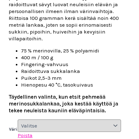
raidoittuvat sävyt luovat neuleisiin elävän ja
persoonallisen ilmeen ilman värinvaihtoja.
Riittoisa 100 gramman kerä sisältää noin 400
metriä lankaa, joten se sopii erinomaisesti
sukkiin, pipoihin, huiveihin ja kevyisiin
villapaitoihin.
75 % merinovilla, 25 % polyamidi
400 m / 100 g
Fingering-vahvuus
Raidoittuva sukkalanka
Puikot 2,5–3 mm
Hienopesu 40 °C, tasokuivaus
Täydellinen valinta, kun etsit pehmeää
merinosukkalankaa, joka kestää käyttöä ja
tekee neuleista kauniin eläväpintaisia.
Väri
Poista