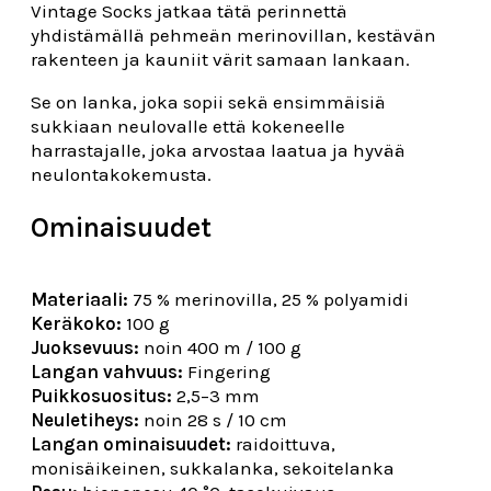
Vintage Socks jatkaa tätä perinnettä
yhdistämällä pehmeän merinovillan, kestävän
rakenteen ja kauniit värit samaan lankaan.
Se on lanka, joka sopii sekä ensimmäisiä
sukkiaan neulovalle että kokeneelle
harrastajalle, joka arvostaa laatua ja hyvää
neulontakokemusta.
Ominaisuudet
Materiaali:
75 % merinovilla, 25 % polyamidi
Keräkoko:
100 g
Juoksevuus:
noin 400 m / 100 g
Langan vahvuus:
Fingering
Puikkosuositus:
2,5–3 mm
Neuletiheys:
noin 28 s / 10 cm
Langan ominaisuudet:
raidoittuva,
monisäikeinen, sukkalanka, sekoitelanka