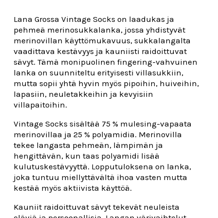
Lana Grossa Vintage Socks on laadukas ja
pehmeä merinosukkalanka, jossa yhdistyvät
merinovillan käyttömukavuus, sukkalangalta
vaadittava kestävyys ja kauniisti raidoittuvat
sävyt. Tämä monipuolinen fingering-vahvuinen
lanka on suunniteltu erityisesti villasukkiin,
mutta sopii yhtä hyvin myös pipoihin, huiveihin,
lapasiin, neuletakkeihin ja kevyisiin
villapaitoihin.
Vintage Socks sisältää 75 % mulesing-vapaata
merinovillaa ja 25 % polyamidia. Merinovilla
tekee langasta pehmeän, lämpimän ja
hengittävän, kun taas polyamidi lisää
kulutuskestävyyttä. Lopputuloksena on lanka,
joka tuntuu miellyttävältä ihoa vasten mutta
kestää myös aktiivista käyttöä.
Kauniit raidoittuvat sävyt tekevät neuleista
eläviä ja persoonallisia. Langan värivaihtelut