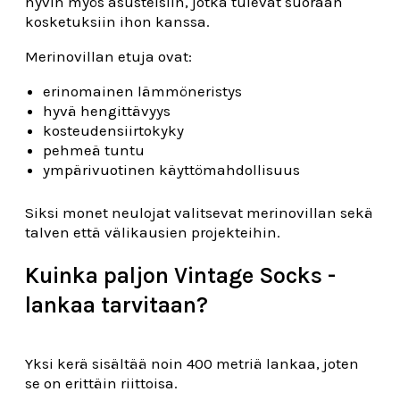
hyvin myös asusteisiin, jotka tulevat suoraan
kosketuksiin ihon kanssa.
Merinovillan etuja ovat:
erinomainen lämmöneristys
hyvä hengittävyys
kosteudensiirtokyky
pehmeä tuntu
ympärivuotinen käyttömahdollisuus
Siksi monet neulojat valitsevat merinovillan sekä
talven että välikausien projekteihin.
Kuinka paljon Vintage Socks -
lankaa tarvitaan?
Yksi kerä sisältää noin 400 metriä lankaa, joten
se on erittäin riittoisa.