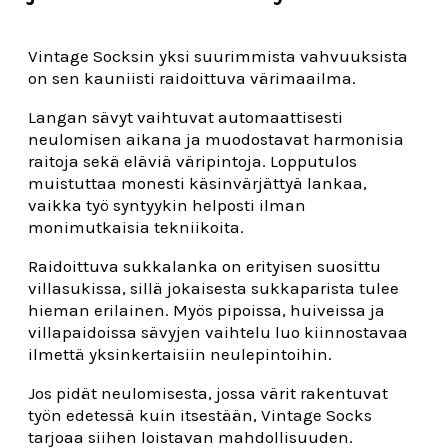
Vintage Socksin yksi suurimmista vahvuuksista
on sen kauniisti raidoittuva värimaailma.
Langan sävyt vaihtuvat automaattisesti
neulomisen aikana ja muodostavat harmonisia
raitoja sekä eläviä väripintoja. Lopputulos
muistuttaa monesti käsinvärjättyä lankaa,
vaikka työ syntyykin helposti ilman
monimutkaisia tekniikoita.
Raidoittuva sukkalanka on erityisen suosittu
villasukissa, sillä jokaisesta sukkaparista tulee
hieman erilainen. Myös pipoissa, huiveissa ja
villapaidoissa sävyjen vaihtelu luo kiinnostavaa
ilmettä yksinkertaisiin neulepintoihin.
Jos pidät neulomisesta, jossa värit rakentuvat
työn edetessä kuin itsestään, Vintage Socks
tarjoaa siihen loistavan mahdollisuuden.