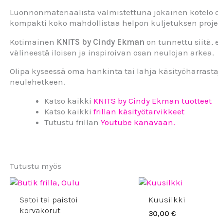
Luonnonmateriaalista valmistettuna jokainen kotelo on
kompakti koko mahdollistaa helpon kuljetuksen projekt
Kotimainen
KNITS by Cindy Ekman
on tunnettu siitä, 
välineestä iloisen ja inspiroivan osan neulojan arkea.
Olipa kyseessä oma hankinta tai lahja käsityöharrasta
neulehetkeen.
Katso kaikki
KNITS by Cindy Ekman tuotteet
Katso kaikki
frillan käsityötarvikkeet
Tutustu frillan
Youtube kanavaan.
Tutustu myös
Hintaluokka:
80,00 €
Satoi tai paistoi
Kuusilkki
-
89,00 €
korvakorut
30,00
€