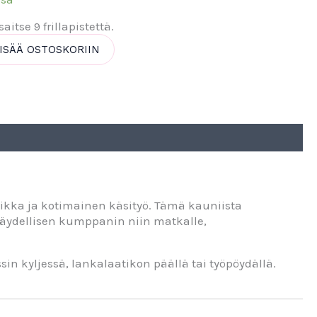
itse 9 frillapistettä.
ISÄÄ OSTOSKORIIN
iikka ja kotimainen käsityö. Tämä kauniista
 täydellisen kumppanin niin matkalle,
in kyljessä, lankalaatikon päällä tai työpöydällä.