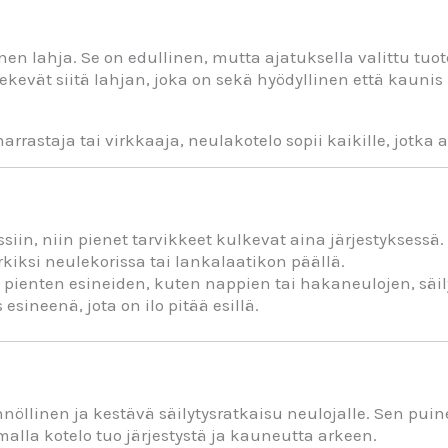
n lahja. Se on edullinen, mutta ajatuksella valittu tuot
kevät siitä lahjan, joka on sekä hyödyllinen että kaunis –
arrastaja tai virkkaaja, neulakotelo sopii kaikille, jotka 
iin, niin pienet tarvikkeet kulkevat aina järjestyksessä.
erkiksi neulekorissa tai lankalaatikon päällä.
 pienten esineiden, kuten nappien tai hakaneulojen, säil
esineenä, jota on ilo pitää esillä.
nnöllinen ja kestävä säilytysratkaisu neulojalle. Sen pui
lla kotelo tuo järjestystä ja kauneutta arkeen.