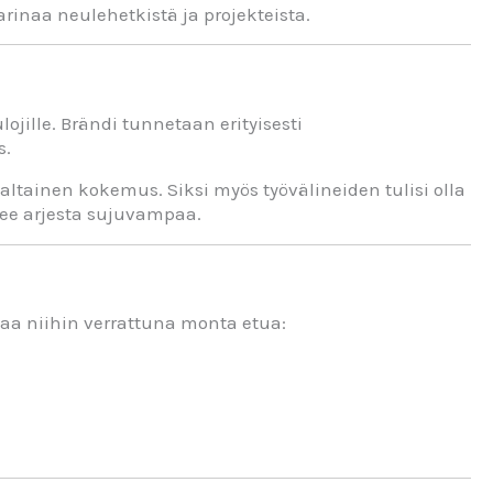
rinaa neulehetkistä ja projekteista.
ojille. Brändi tunnetaan erityisesti
s.
tainen kokemus. Siksi myös työvälineiden tulisi olla
ekee arjesta sujuvampaa.
oaa niihin verrattuna monta etua: