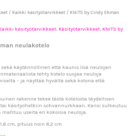
keet
/
Kaikki käsityötarvikkeet
/ KNITS by Cindy Ekman
Kaikki käsityötarvikkeet
,
Käsityötarvikkeet
,
KNITS by
kman neulakotelo
 sekä käytännöllinen että kaunis lisä neulojan
onmateriaalista tehty kotelo suojaa neuloja
iselta – ja näyttää hyvältä sekä kotona että
uinen rakenne tekee tästä kotelosta täydellisen
ai käsityöhetkiin sohvannurkkaan. Kansi sulkeutuu
n mahtuu useita eri kokoisia neuloja.
 1,8 cm, pituus noin 8,2 cm
ssa