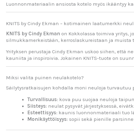
Luonnonmateriaalin ansiosta kotelo myös ikääntyy kaun
KNITS by Cindy Ekman – kotimainen laatumerkki neulo
KNITS by Cindy Ekman
on Kokkolassa toimiva yritys, j
silmukkamerkeistään, kerroslaskureistaan ja muista tar
Yrityksen perustaja Cindy Ekman uskoo siihen, että n
kauniita ja inspiroivia. Jokainen KNITS-tuote on suunn
Miksi valita puinen neulakotelo?
Säilytysratkaisujen kohdalla moni neuloja turvautuu 
Turvallisuus
: kova puu suojaa neuloja taipum
Siisteys
: neulat pysyvät järjestyksessä, eiv
Esteettisyys
: kaunis luonnonmateriaali tuo l
Monikäyttöisyys
: sopii sekä pienille parsinne