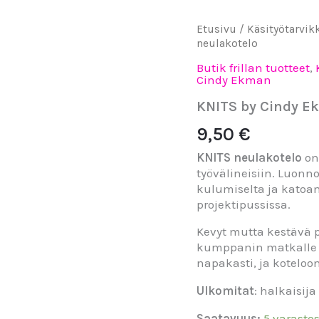
KNITS
Etusivu
/
Käsityötarvik
by
neulakotelo
Cindy
Butik frillan tuotteet
,
Ekman
Cindy Ekman
neulakotelo
määrä
KNITS by Cindy E
9,50
€
KNITS
neulakotelo
on
työvälineisiin. Luonn
kulumiselta ja katoam
projektipussissa.
Kevyt mutta kestävä p
kumppanin matkalle t
napakasti, ja koteloo
Ulkomitat
: halkaisija
Saatavuus:
5 varasto