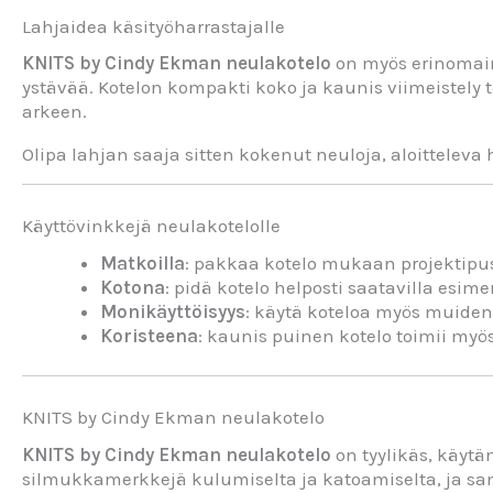
Lahjaidea käsityöharrastajalle
KNITS by Cindy Ekman neulakotelo
on myös erinomaine
ystävää. Kotelon kompakti koko ja kaunis viimeistely te
arkeen.
Olipa lahjan saaja sitten kokenut neuloja, aloitteleva h
Käyttövinkkejä neulakotelolle
Matkoilla
: pakkaa kotelo mukaan projektipuss
Kotona
: pidä kotelo helposti saatavilla esim
Monikäyttöisyys
: käytä koteloa myös muiden
Koristeena
: kaunis puinen kotelo toimii myös 
KNITS by Cindy Ekman neulakotelo
KNITS by Cindy Ekman neulakotelo
on tyylikäs, käytä
silmukkamerkkejä kulumiselta ja katoamiselta, ja sama