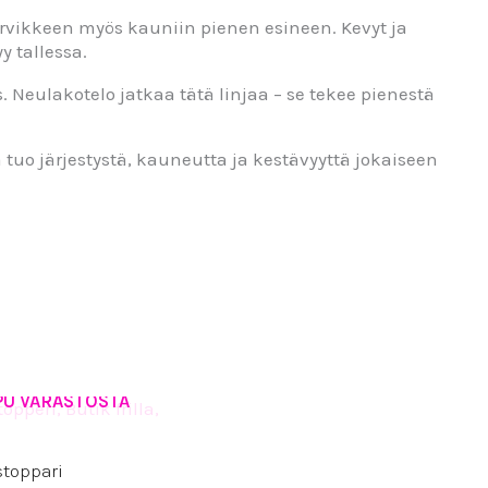
arvikkeen myös kauniin pienen esineen. Kevyt ja
y tallessa.
s. Neulakotelo jatkaa tätä linjaa – se tekee pienestä
 tuo järjestystä, kauneutta ja kestävyyttä jokaiseen
PU VARASTOSTA
toppari