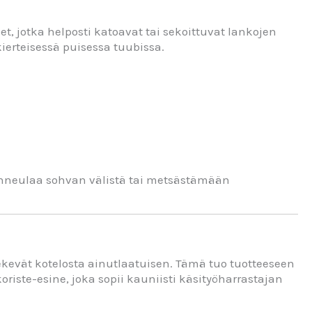
t, jotka helposti katoavat tai sekoittuvat lankojen
ierteisessä puisessa tuubissa.
inneulaa sohvan välistä tai metsästämään
ekevät kotelosta ainutlaatuisen. Tämä tuo tuotteeseen
riste-esine, joka sopii kauniisti käsityöharrastajan