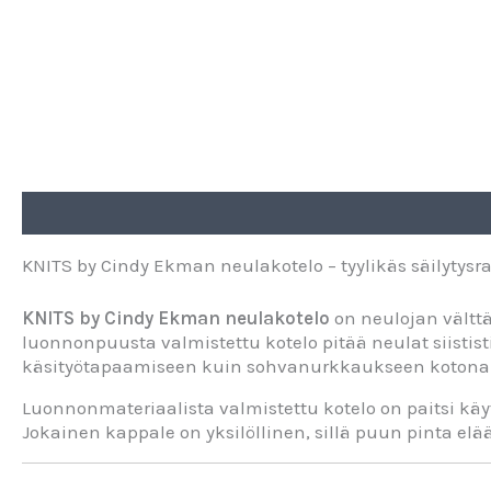
Kuvaus
KNITS by Cindy Ekman neulakotelo – tyylikäs säilytysra
KNITS by Cindy Ekman neulakotelo
on neulojan välttä
luonnonpuusta valmistettu kotelo pitää neulat siistis
käsityötapaamiseen kuin sohvanurkkaukseen kotona
Luonnonmateriaalista valmistettu kotelo on paitsi käyt
Jokainen kappale on yksilöllinen, sillä puun pinta elä