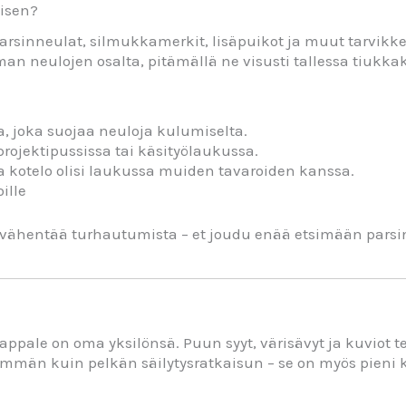
yisen?
arsinneulat, silmukkamerkit, lisäpuikot ja muut tarvikkee
n neulojen osalta, pitämällä ne visusti tallessa tiukkak
, joka suojaa neuloja kulumiselta.
rojektipussissa tai käsityölaukussa.
kka kotelo olisi laukussa muiden tavaroiden kanssa.
oille
ja vähentää turhautumista – et joudu enää etsimään pars
pale on oma yksilönsä. Puun syyt, värisävyt ja kuviot t
mmän kuin pelkän säilytysratkaisun – se on myös pieni ko