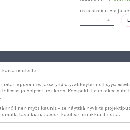
Osta tämä tuote ja ansa
-
+
L
tkaisu neuloille
mätön apuväline, jossa yhdistyvät käytännöllisyys, estet
ti tallessa ja helposti mukana. Kompakti koko tekee siitä
.
ännöllinen myös kaunis – se näyttää hyvältä projektipuss
ä omalla tavallaan, tuoden koteloon uniikkia ilmettä.