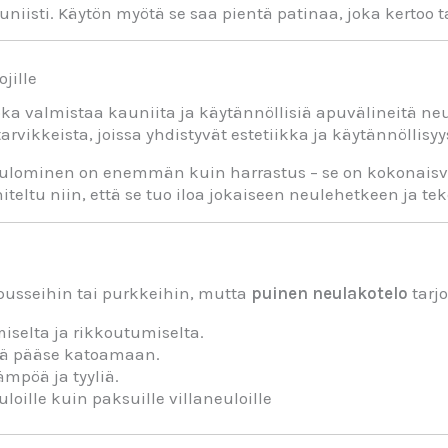
iisti. Käytön myötä se saa pientä patinaa, joka kertoo ta
jille
oka valmistaa kauniita ja käytännöllisiä apuvälineitä neul
vikkeista, joissa yhdistyvät estetiikka ja käytännöllisyy
eulominen on enemmän kuin harrastus – se on kokonaisval
iteltu niin, että se tuo iloa jokaiseen neulehetkeen ja t
pusseihin tai purkkeihin, mutta
puinen neulakotelo
tarj
iselta ja rikkoutumiselta.
ätkä pääse katoamaan.
ämpöä ja tyyliä.
uloille kuin paksuille villaneuloille