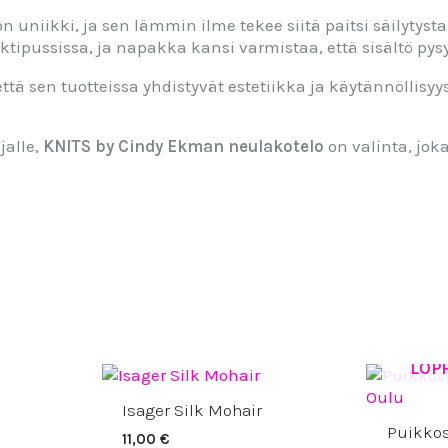
 uniikki, ja sen lämmin ilme tekee siitä paitsi säilytyst
ipussissa, ja napakka kansi varmistaa, että sisältö pysy
että sen tuotteissa yhdistyvät estetiikka ja käytännöllisyy
jalle,
KNITS by Cindy Ekman neulakotelo
on valinta, joka
LOP
Isager Silk Mohair
Puikkos
11,00
€