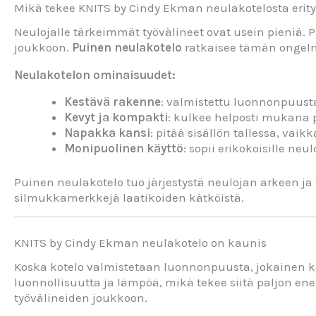
Mikä tekee KNITS by Cindy Ekman neulakotelosta erit
Neulojalle tärkeimmät työvälineet ovat usein pieniä. P
joukkoon.
Puinen neulakotelo
ratkaisee tämän ongelma
Neulakotelon ominaisuudet:
Kestävä rakenne
: valmistettu luonnonpuusta
Kevyt ja kompakti
: kulkee helposti mukana p
Napakka kansi
: pitää sisällön tallessa, vai
Monipuolinen käyttö
: sopii erikokoisille neul
Puinen neulakotelo tuo järjestystä neulojan arkeen 
silmukkamerkkejä laatikoiden kätköistä.
KNITS by Cindy Ekman neulakotelo on kaunis
Koska kotelo valmistetaan luonnonpuusta, jokainen kap
luonnollisuutta ja lämpöä, mikä tekee siitä paljon ene
työvälineiden joukkoon.