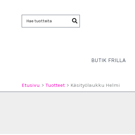
Siirry
sisältöön
Hae:
BUTIK FRILLA
Etusivu
Tuotteet
Käsityölaukku Helmi