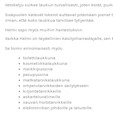
Vetoketju sulkee laukun turvallisesti, joten kerät, p
Sisäpuolen kätevät lokerot auttavat pitämään pienet t
ilman, että koko laukkua tarvitsee tyhjentää.
Helmi sopii myös muihin harrastuksiin
Vaikka Helmi on täydellinen käsityöharrastajalle, sen kä
Se toimii erinomaisesti myös:
toilettilaukkuna
kosmetiikkalaukkuna
meikkipussina
pesupussina
matkatarvikelaukkuna
ompelutarvikkeiden säilytykseen
kirjontatarvikkeille
askarteluvälineille
vauvan hoitotarvikkeille
elektroniikan johdoille ja latureille.