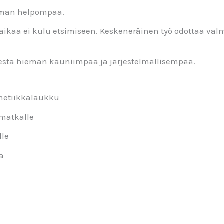
ieman helpompaa.
 aikaa ei kulu etsimiseen. Keskeneräinen työ odottaa va
jesta hieman kauniimpaa ja järjestelmällisempää.
smetiikkalaukku
 matkalle
lle
na