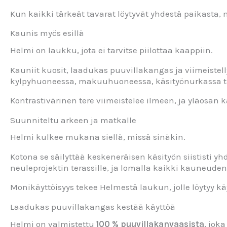
Kun kaikki tärkeät tavarat löytyvät yhdestä paikasta
Kaunis myös esillä
Helmi on laukku, jota ei tarvitse piilottaa kaappiin.
Kauniit kuosit, laadukas puuvillakangas ja viimeistell
kylpyhuoneessa, makuuhuoneessa, käsityönurkassa ta
Kontrastivärinen tere viimeistelee ilmeen, ja yläosa
Suunniteltu arkeen ja matkalle
Helmi kulkee mukana siellä, missä sinäkin.
Kotona se säilyttää keskeneräisen käsityön siististi y
neuleprojektin terassille, ja lomalla kaikki kauneude
Monikäyttöisyys tekee Helmestä laukun, jolle löytyy k
Laadukas puuvillakangas kestää käyttöä
Helmi on valmistettu
100 % puuvillakanvaasista
, jok