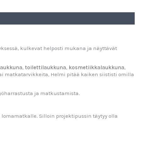
yksessä, kulkevat helposti mukana ja näyttävät
laukkuna
,
toilettilaukkuna
,
kosmetiikkalaukkuna
,
 matkatarvikkeita, Helmi pitää kaiken siististi omilla
työharrastusta ja matkustamista.
lomamatkalle. Silloin projektipussin täytyy olla