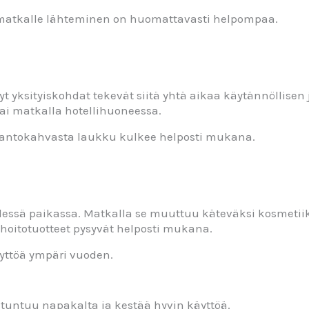
, matkalle lähteminen on huomattavasti helpompaa.
yt yksityiskohdat tekevät siitä yhtä aikaa käytännöllisen
i matkalla hotellihuoneessa.
n kantokahvasta laukku kulkee helposti mukana.
hdessä paikassa. Matkalla se muuttuu käteväksi kosmetiikk
nhoitotuotteet pysyvät helposti mukana.
äyttöä ympäri vuoden.
a tuntuu napakalta ja kestää hyvin käyttöä.