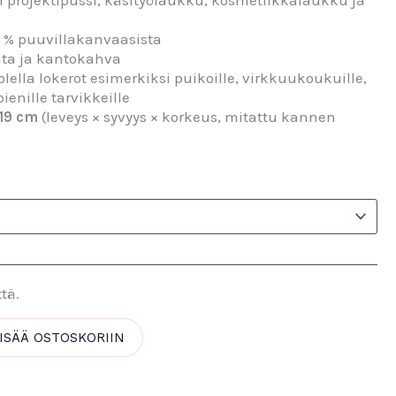
 projektipussi, käsityölaukku, kosmetiikkalaukku ja
0 % puuvillakanvaasista
nta ja kantokahva
ella lokerot esimerkiksi puikoille, virkkuukoukuille,
pienille tarvikkeille
 19 cm
(leveys × syvyys × korkeus, mitattu kannen
ttä.
ISÄÄ OSTOSKORIIN