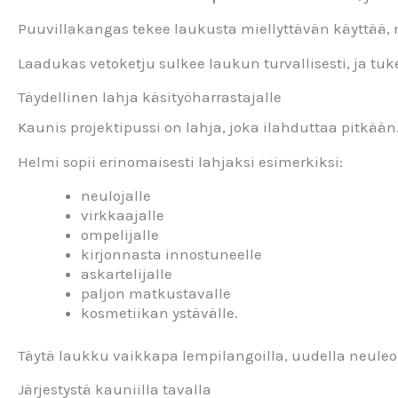
Puuvillakangas tekee laukusta miellyttävän käyttää,
Laadukas vetoketju sulkee laukun turvallisesti, ja tu
Täydellinen lahja käsityöharrastajalle
Kaunis projektipussi on lahja, joka ilahduttaa pitkään
Helmi sopii erinomaisesti lahjaksi esimerkiksi:
neulojalle
virkkaajalle
ompelijalle
kirjonnasta innostuneelle
askartelijalle
paljon matkustavalle
kosmetiikan ystävälle.
Täytä laukku vaikkapa lempilangoilla, uudella neuleoh
Järjestystä kauniilla tavalla