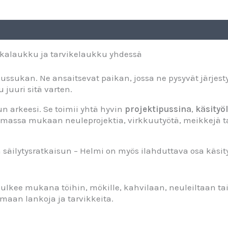
kkalaukku ja tarvikelaukku yhdessä
ussukan. Ne ansaitsevat paikan, jossa ne pysyvät järjest
 juuri sitä varten.
 arkeesi. Se toimii yhtä hyvin
projektipussina
,
käsityö
amassa mukaan neuleprojektia, virkkuutyötä, meikkejä tai
säilytysratkaisun – Helmi on myös ilahduttava osa käsi
lkee mukana töihin, mökille, kahvilaan, neuleiltaan tai 
maan lankoja ja tarvikkeita.