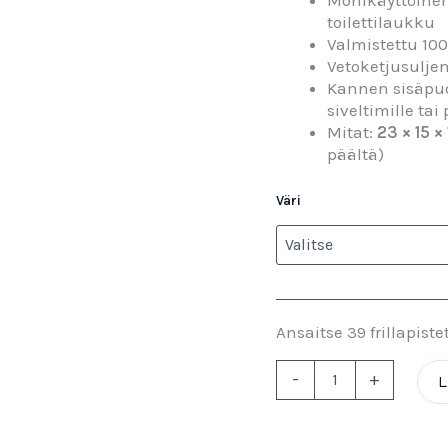
Monikäyttöinen
toilettilaukku
Valmistettu 10
Vetoketjusulje
Kannen sisäpuol
siveltimille tai 
Mitat:
23 × 15 ×
päältä)
Väri
Ansaitse 39 frillapiste
-
+
L