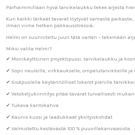
Parhaimmillaan hyvä tarvikelaukku tekee arjesta h
Kun kaikki tärkeät tavarat löytyvät samasta paikasta,
ilman viime hetken pakkausstressiä.
Helmi on suunniteltu juuri tätä varten – tekemään ar
Miksi valita Helmi?
✔ Monikäyttöinen projektipussi, tarvikelaukku ja ko
✔ Sopii neuleille, virkkaukselle, ompelutarvikkeille ja
✔ Sisäpuolella käytännölliset lokerot pienille tarvikkei
✔ Vetoketjukiinnitys pitää tavarat turvallisesti muka
✔ Tukeva kantokahva
✔ Kaunis kuosi ja laadukkaat yksityiskohdat
✔ Valmistettu kestävästä 100 % puuvillakanvaasista