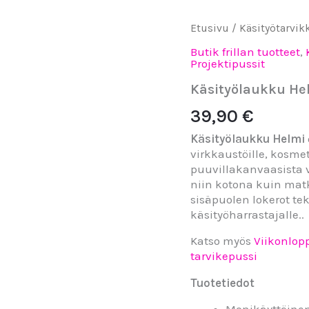
Käsityölaukku
Etusivu
/
Käsityötarvik
Helmi
Butik frillan tuotteet
,
määrä
Projektipussit
Käsityölaukku He
39,90
€
Käsityölaukku Helmi
virkkaustöille, kosmet
puuvillakanvaasista va
niin kotona kuin mat
sisäpuolen lokerot t
käsityöharrastajalle..
Katso myös
Viikonlo
tarvikepussi
Tuotetiedot