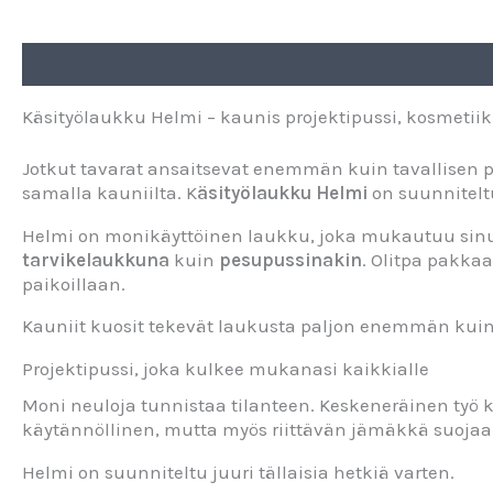
Kuvaus
Lisätiedot
Käsityölaukku Helmi – kaunis projektipussi, kosmetii
Jotkut tavarat ansaitsevat enemmän kuin tavallisen p
samalla kauniilta. K
äsityölaukku Helmi
on suunniteltu
Helmi on monikäyttöinen laukku, joka mukautuu sinun
tarvikelaukkuna
kuin
pesupussinakin
. Olitpa pakka
paikoillaan.
Kauniit kuosit tekevät laukusta paljon enemmän kuin 
Projektipussi, joka kulkee mukanasi kaikkialle
Moni neuloja tunnistaa tilanteen. Keskeneräinen työ ku
käytännöllinen, mutta myös riittävän jämäkkä suojaa
Helmi on suunniteltu juuri tällaisia hetkiä varten.