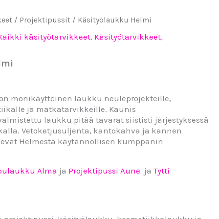
keet
/
Projektipussit
/ Käsityölaukku Helmi
Kaikki käsityötarvikkeet
,
Käsityötarvikkeet
,
lmi
on monikäyttöinen laukku neuleprojekteille,
iikalle ja matkatarvikkeille. Kaunis
lmistettu laukku pitää tavarat siististi järjestyksessä
kalla. Vetoketjusuljenta, kantokahva ja kannen
ekevät Helmestä käytännöllisen kumppanin
ppulaukku Alma
ja
Projektipussi Aune
ja
Tytti