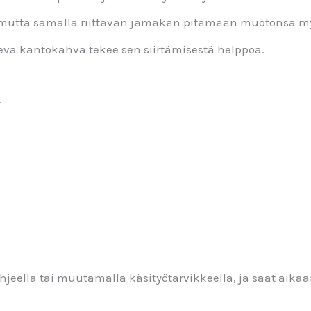
 mutta samalla riittävän jämäkän pitämään muotonsa myös
keva kantokahva tekee sen siirtämisestä helppoa.
.
jeella tai muutamalla käsityötarvikkeella, ja saat aikaa