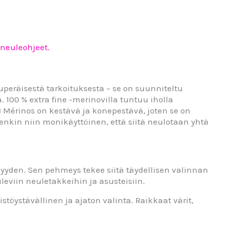
 neuleohjeet.
kuperäisestä tarkoituksesta – se on suunniteltu
. 100 % extra fine -merinovilla tuntuu iholla
 Mérinos on kestävä ja konepestävä, joten se on
enkin niin monikäyttöinen, että siitä neulotaan yhtä
yyden. Sen pehmeys tekee siitä täydellisen valinnan
leviin neuletakkeihin ja asusteisiin.
öystävällinen ja ajaton valinta. Raikkaat värit,