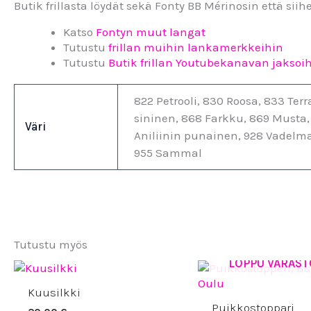
Butik frillasta löydät sekä Fonty BB Mérinosin että si
Katso
Fontyn muut langat
Tutustu
frillan muihin lankamerkkeihin
Tutustu
Butik frillan Youtubekanavan jaksoih
822 Petrooli, 830 Roosa, 833 Te
sininen, 868 Farkku, 869 Musta,
Väri
Aniliinin punainen, 928 Vadelma
955 Sammal
Tutustu myös
LOPPU VARAST
Kuusilkki
Puikkostoppari