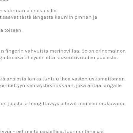
n valinnan pienokaisille.
at saavat tästä langasta kauniin pinnan ja
a toiseen.
ään fingerin vahvuista merinovillaa. Se on erinomainen
angalle sekä tiheyden että laskeutuvuuden puolesta.
minkä ansiosta lanka tuntuu ihoa vasten uskomattoman
ehitettyyn kehräystekniikkaan, joka antaa langalle
linen jousto ja hengittävyys pitävät neuleen mukavana
vyjä – pehmeitä pastelleja, luonnonläheisiä