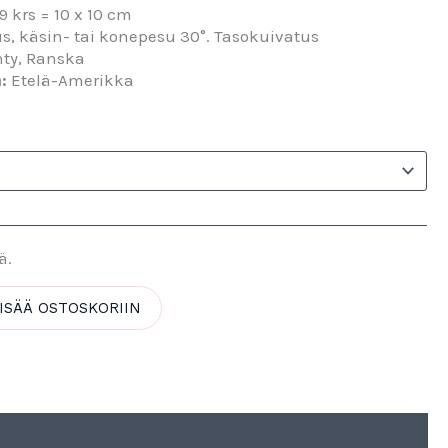
9 krs = 10 x 10 cm
s, käsin- tai konepesu 30°. Tasokuivatus
ty, Ranska
:
Etelä-Amerikka
ä.
ISÄÄ OSTOSKORIIN