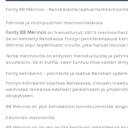
Fonty BB Mérinos – Ranskalaista laatua herkkäihoisill
Pehmeä ja monipuolinen merinovillalanka
Fonty BB Mérinos
on hienostunut, 100 % merinovillast
Se on kehrätty Ranskassa Fontyn perinteikkäässä kehr
Mérinos sopii täydellisesti sinulle, joka haluat neulo
Tämä merinovilla on erityisen hienokuituista ja pehme
asusteisiin. Se ei kutita, vaan tuntuu ihoa vasten lämp
Fonty kehräämö – perinteitä ja laatua Ranskan sydäm
Fontyn kehräämö sijaitsee Ranskassa, Creusen maakunn
valmistaa lankansa edelleen paikallisesti ja ympäris
värjäykseen.
BB Mérinos on yksi kehräämön tunnetuimmista langoist
Edullinen merinovilla
BB Mérinos on ohuen mutta kestävän rakenteensa ansi