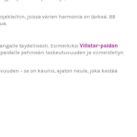
jekteihin, joissa värien harmonia on tärkeä. BB
tua.
angalle täydellisesti. Esimerkiksi
Villatar-paidan
 paidalle pehmeän laskeutuvuuden ja viimeistellyn
vuuden – se on kaunis, ajaton neule, joka kestää