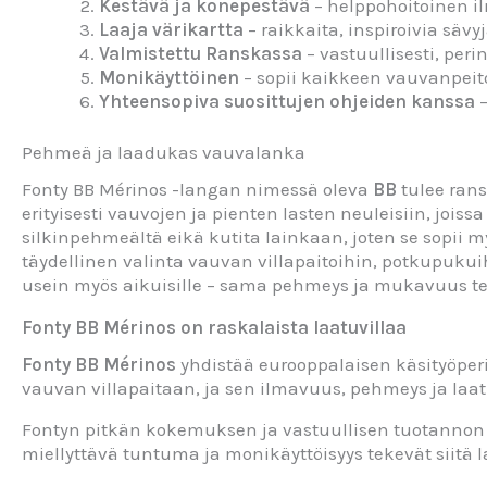
Kestävä ja konepestävä
– helppohoitoinen i
Laaja värikartta
– raikkaita, inspiroivia säv
Valmistettu Ranskassa
– vastuullisesti, peri
Monikäyttöinen
– sopii kaikkeen vauvanpeitoi
Yhteensopiva suosittujen ohjeiden kanssa
–
Pehmeä ja laadukas vauvalanka
Fonty BB Mérinos -langan nimessä oleva
BB
tulee ran
erityisesti vauvojen ja pienten lasten neuleisiin, jois
silkinpehmeältä eikä kutita lainkaan, joten se sopii 
täydellinen valinta vauvan villapaitoihin, potkupukui
usein myös aikuisille – sama pehmeys ja mukavuus teke
Fonty BB Mérinos on raskalaista laatuvillaa
Fonty BB Mérinos
yhdistää eurooppalaisen käsityöperi
vauvan villapaitaan, ja sen ilmavuus, pehmeys ja laatu
Fontyn pitkän kokemuksen ja vastuullisen tuotannon an
miellyttävä tuntuma ja monikäyttöisyys tekevät siitä l