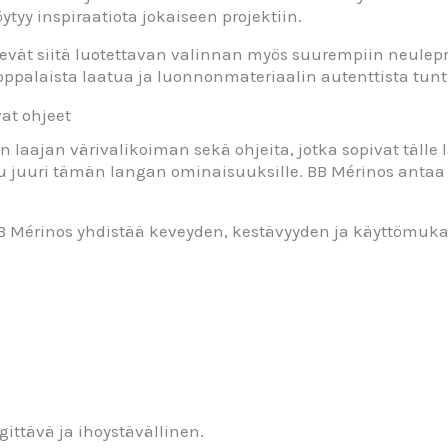
ytyy inspiraatiota jokaiseen projektiin.
evät siitä luotettavan valinnan myös suurempiin neulepro
ooppalaista laatua ja luonnonmateriaalin autenttista tun
vat ohjeet
 laajan värivalikoiman sekä ohjeita, jotka sopivat tälle l
tu juuri tämän langan ominaisuuksille. BB Mérinos antaa
 BB Mérinos yhdistää keveyden, kestävyyden ja käyttömuka
ittävä ja ihoystävällinen.