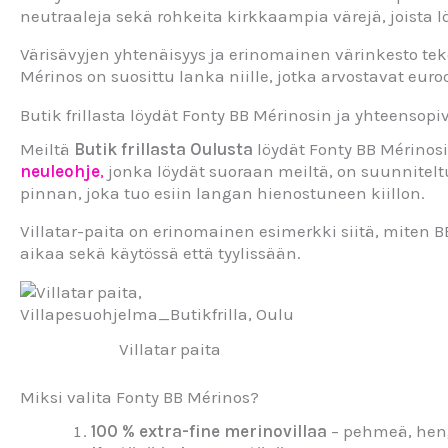
neutraaleja sekä rohkeita kirkkaampia värejä, joista lö
Värisävyjen yhtenäisyys ja erinomainen värinkesto tek
Mérinos on suosittu lanka niille, jotka arvostavat eur
Butik frillasta löydät Fonty BB Mérinosin ja yhteensopi
Meiltä
Butik frillasta Oulusta
löydät Fonty BB Mérinosin
neuleohje
,
jonka löydät suoraan meiltä, on suunnitel
pinnan, joka tuo esiin langan hienostuneen kiillon.
Villatar-paita on erinomainen esimerkki siitä, miten
aikaa sekä käytössä että tyylissään.
Villatar paita
Miksi valita Fonty BB Mérinos?
100 % extra-fine merinovillaa
– pehmeä, heng