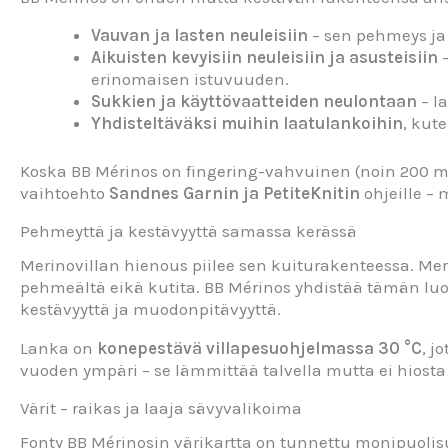
Vauvan ja lasten neuleisiin
– sen pehmeys ja 
Aikuisten kevyisiin neuleisiin ja asusteisiin
–
erinomaisen istuvuuden.
Sukkien ja käyttövaatteiden neulontaan
– l
Yhdisteltäväksi muihin laatulankoihin
, kut
Koska BB Mérinos on fingering-vahvuinen (noin 200 m /
vaihtoehto
Sandnes Garnin ja PetiteKnitin
ohjeille – 
Pehmeyttä ja kestävyyttä samassa kerässä
Merinovillan hienous piilee sen kuiturakenteessa. Me
pehmeältä eikä kutita. BB Mérinos yhdistää tämän lu
kestävyyttä ja muodonpitävyyttä.
Lanka on
konepestävä villapesuohjelmassa 30 °C
, j
vuoden ympäri – se lämmittää talvella mutta ei hiosta s
Värit – raikas ja laaja sävyvalikoima
Fonty BB Mérinosin värikartta on tunnettu monipuolis