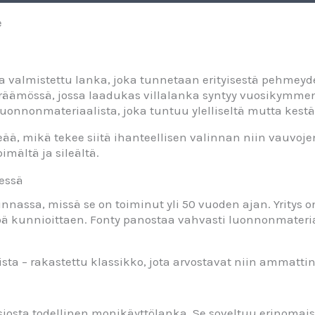
e
a valmistettu lanka, joka tunnetaan erityisestä pehmey
äämössä, jossa laadukas villalanka syntyy vuosikymmenie
a luonnonmateriaalista, joka tuntuu ylelliseltä mutta kest
ää, mikä tekee siitä ihanteellisen valinnan niin vauvojen
imältä ja sileältä.
essä
assa, missä se on toiminut yli 50 vuoden ajan. Yritys on
töä kunnioittaen. Fonty panostaa vahvasti luonnonmateri
a – rakastettu klassikko, jota arvostavat niin ammatti
osta todellinen monikäyttölanka. Se soveltuu erinomaise