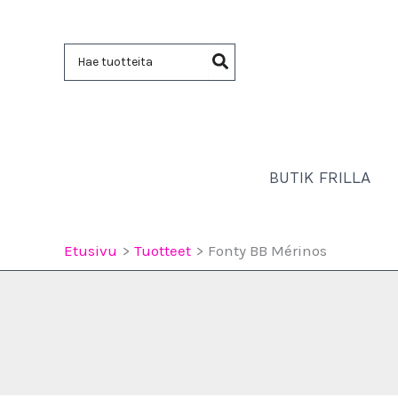
Siirry
sisältöön
Hae:
BUTIK FRILLA
Etusivu
Tuotteet
Fonty BB Mérinos