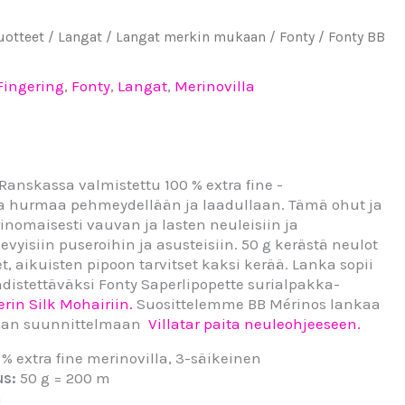
tuotteet
/
Langat
/
Langat merkin mukaan
/
Fonty
/ Fonty BB
Fingering
,
Fonty
,
Langat
,
Merinovilla
Ranskassa valmistettu 100 % extra fine -
ka hurmaa pehmeydellään ja laadullaan. Tämä ohut ja
rinomaisesti vauvan ja lasten neuleisiin ja
evyisiin puseroihin ja asusteisiin. 50 g kerästä neulot
, aikuisten pipoon tarvitset kaksi kerää. Lanka sopii
distettäväksi Fonty Saperlipopette surialpakka-
erin Silk Mohairiin.
Suosittelemme BB Mérinos lankaa
lman suunnittelmaan
Villatar paita neuleohjeeseen.
 % extra fine merinovilla, 3-säikeinen
us:
50 g = 200 m
m