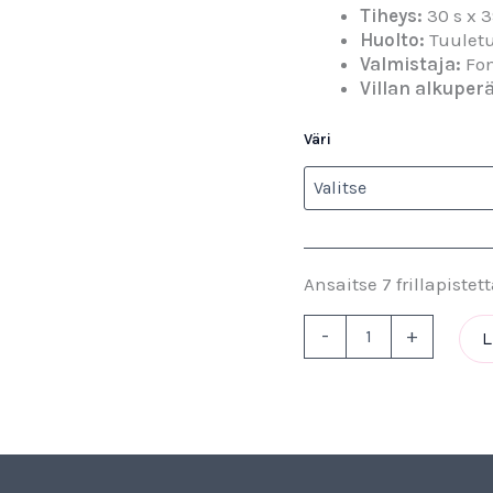
Tiheys:
30 s x 3
Huolto:
Tuuletu
Valmistaja:
Fon
Villan alkuperä
Väri
Ansaitse 7 frillapistett
-
+
L