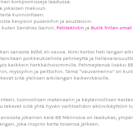
lman kompromisseja laadussa.
yjä jokaisen makuun.
nteitä kunnioittaen.
sta kevyisiin puseroihin ja asusteisiin.
 kuten Sandnes Garnin,
PetiteKnitin
ja
Butik frillan omat
skan sanasta
bébé
, eli vauva. Nimi kertoo heti langan al
sa tarvitaan poikkeuksellista pehmeyttä ja hellävaraisuutta
myös kaikkein herkkäihoisimmille. Pehmeytensä lisäksi BB
hin, myssyihin ja peittoihin. Tämä “vauvamerino” on kuit
vät siitä ylellisen arkilangan kaikenikäisille.
nteen, luonnollisen materiaalin ja käytännöllisen kestäv
 tekevät siitä yhtä hyvän vaihtoehdon aktiivikäyttöön tu
siosta jokainen kerä BB Mérinosia on laadukas, ympärist
angan, joka inspiroi kerta toisensa jälkeen.