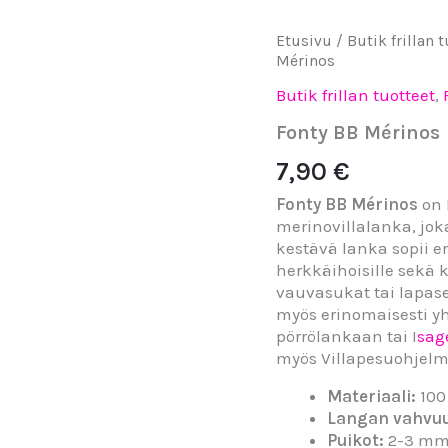
Fonty
Etusivu
/
Butik frillan 
BB
Mérinos
Mérinos
Butik frillan tuotteet
,
määrä
Fonty BB Mérinos
7,90
€
Fonty BB Mérinos
on 
merinovillalanka, jo
kestävä lanka sopii e
herkkäihoisille sekä k
vauvasukat tai lapaset
myös erinomaisesti yh
pörrölankaan tai I
sag
myös Villapesuohje
Materiaali:
100
Langan vahvu
Puikot:
2-3 m