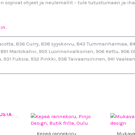
ihen sopivat ohjeet ja neulemallit – tule tutustumaan ja 
in.
rracotta, 836 Curry, 838 syyskoivu, 843 Tummanharmaa, 84
 891 Maitokahvi, 905 Luonnonvalkoinen, 906 Kettu, 906 Ok
, 931 Fuksia, 932 Pinkki, 938 Taivaansininen, 941 Vaalea
OSTA
Kepeä rannekoru
Mukava