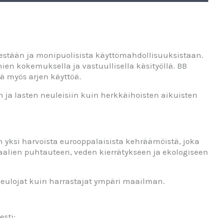
destään ja monipuolisista käyttömahdollisuuksistaan.
n kokemuksella ja vastuullisella käsityöllä. BB
ää myös arjen käyttöä.
 ja lasten neuleisiin kuin herkkäihoisten aikuisten
 yksi harvoista eurooppalaisista kehräämöistä, joka
aalien puhtauteen, veden kierrätykseen ja ekologiseen
neulojat kuin harrastajat ympäri maailman.
sti: