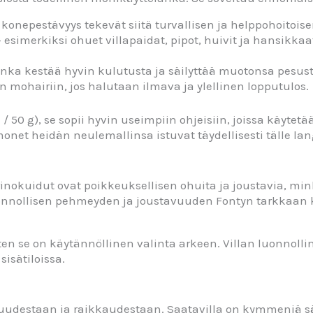
konepestävyys tekevät siitä turvallisen ja helppohoitoise
 esimerkiksi ohuet villapaidat, pipot, huivit ja hansikka
anka kestää hyvin kulutusta ja säilyttää muotonsa pesust
en mohairiin, jos halutaan ilmava ja ylellinen lopputulos.
 50 g), se sopii hyvin useimpiin ohjeisiin, joissa käytet
monet heidän neulemallinsa istuvat täydellisesti tälle l
rinokuidut ovat poikkeuksellisen ohuita ja joustavia, 
onnollisen pehmeyden ja joustavuuden Fontyn tarkkaan k
oten se on käytännöllinen valinta arkeen. Villan luonnol
isätiloissa.
uudestaan ja raikkaudestaan. Saatavilla on kymmeniä sä