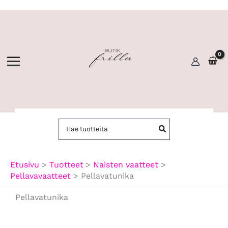
Siirry
sisältöön
Hae:
Etusivu
Tuotteet
Naisten vaatteet
Pellavavaatteet
Pellavatunika
Pellavatunika