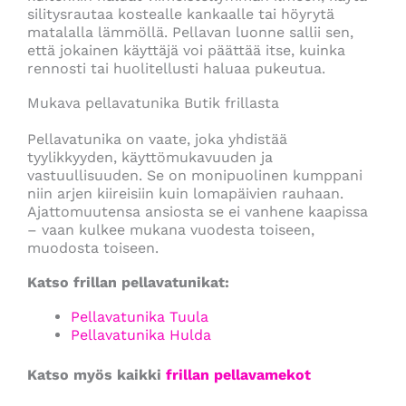
silitysrautaa kostealle kankaalle tai höyrytä
matalalla lämmöllä. Pellavan luonne sallii sen,
että jokainen käyttäjä voi päättää itse, kuinka
rennosti tai huolitellusti haluaa pukeutua.
Mukava pellavatunika Butik frillasta
Pellavatunika on vaate, joka yhdistää
tyylikkyyden, käyttömukavuuden ja
vastuullisuuden. Se on monipuolinen kumppani
niin arjen kiireisiin kuin lomapäivien rauhaan.
Ajattomuutensa ansiosta se ei vanhene kaapissa
– vaan kulkee mukana vuodesta toiseen,
muodosta toiseen.
Katso frillan pellavatunikat:
Pellavatunika Tuula
Pellavatunika Hulda
Katso myös kaikki
frillan pellavamekot