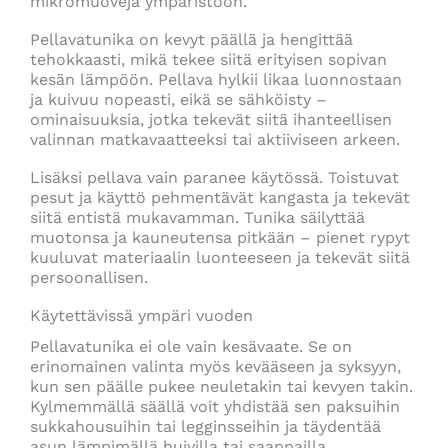
mikromuoveja ympäristöön.
Pellavatunika on kevyt päällä ja hengittää
tehokkaasti, mikä tekee siitä erityisen sopivan
kesän lämpöön. Pellava hylkii likaa luonnostaan
ja kuivuu nopeasti, eikä se sähköisty –
ominaisuuksia, jotka tekevät siitä ihanteellisen
valinnan matkavaatteeksi tai aktiiviseen arkeen.
Lisäksi pellava vain paranee käytössä. Toistuvat
pesut ja käyttö pehmentävät kangasta ja tekevät
siitä entistä mukavamman. Tunika säilyttää
muotonsa ja kauneutensa pitkään – pienet rypyt
kuuluvat materiaalin luonteeseen ja tekevät siitä
persoonallisen.
Käytettävissä ympäri vuoden
Pellavatunika ei ole vain kesävaate. Se on
erinomainen valinta myös kevääseen ja syksyyn,
kun sen päälle pukee neuletakin tai kevyen takin.
Kylmemmällä säällä voit yhdistää sen paksuihin
sukkahousuihin tai legginsseihin ja täydentää
asun lämpimällä huivilla tai saappailla.