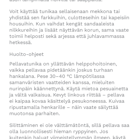
Voit käyttää tunikaa sellaisenaan mekkona tai
yhdistää sen farkkuihin, culotteseihin tai kapeisiin
housuihin. Kun vaihdat kengät sandaaleista
nilkkureihin ja lisäät näyttävän korun, sama vaate
toimii helposti sekä arjessa että juhlavammassa
hetkessä.
Huolto-ohjeet
Pellavatunika on yllättävän helppohoitoinen,
vaikka pellavaa pidetäänkin joskus turhaan
hankalana. Pese 30–40 °C lämpötilassa
samanväristen vaatteiden kanssa, mieluiten
nurinpäin käännettynä. Käytä mietoa pesuainetta
ja vältä valkaisua. Kevyt linkous riittää – pellava
ei kaipaa kovaa käsittelyä pesukoneessa. Kuivaa
ripustamalla henkarille – näin vaate säilyttää
muotonsa parhaiten.
Silittäminen ei ole välttämätöntä, sillä pellava saa
olla luonnollisesti hieman ryppyinen. Jos
kuitenkin haluat viimeistellymmän ilmeen, käytä