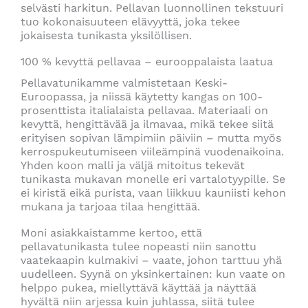
selvästi harkitun. Pellavan luonnollinen tekstuuri
tuo kokonaisuuteen elävyyttä, joka tekee
jokaisesta tunikasta yksilöllisen.
100 % kevyttä pellavaa – eurooppalaista laatua
Pellavatunikamme valmistetaan Keski-
Euroopassa, ja niissä käytetty kangas on 100-
prosenttista italialaista pellavaa. Materiaali on
kevyttä, hengittävää ja ilmavaa, mikä tekee siitä
erityisen sopivan lämpimiin päiviin – mutta myös
kerrospukeutumiseen viileämpinä vuodenaikoina.
Yhden koon malli ja väljä mitoitus tekevät
tunikasta mukavan monelle eri vartalotyypille. Se
ei kiristä eikä purista, vaan liikkuu kauniisti kehon
mukana ja tarjoaa tilaa hengittää.
Moni asiakkaistamme kertoo, että
pellavatunikasta tulee nopeasti niin sanottu
vaatekaapin kulmakivi – vaate, johon tarttuu yhä
uudelleen. Syynä on yksinkertainen: kun vaate on
helppo pukea, miellyttävä käyttää ja näyttää
hyvältä niin arjessa kuin juhlassa, siitä tulee