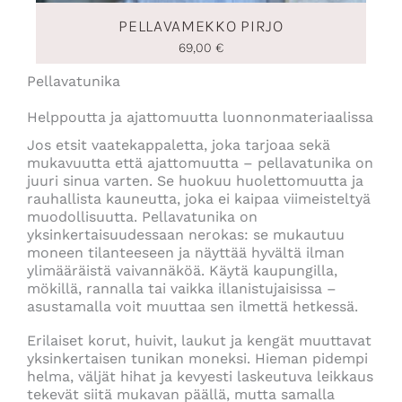
PELLAVAMEKKO PIRJO
69,00
€
Pellavatunika
Helppoutta ja ajattomuutta luonnonmateriaalissa
Jos etsit vaatekappaletta, joka tarjoaa sekä
mukavuutta että ajattomuutta – pellavatunika on
juuri sinua varten. Se huokuu huolettomuutta ja
rauhallista kauneutta, joka ei kaipaa viimeisteltyä
muodollisuutta. Pellavatunika on
yksinkertaisuudessaan nerokas: se mukautuu
moneen tilanteeseen ja näyttää hyvältä ilman
ylimääräistä vaivannäköä. Käytä kaupungilla,
mökillä, rannalla tai vaikka illanistujaisissa –
asustamalla voit muuttaa sen ilmettä hetkessä.
Erilaiset korut, huivit, laukut ja kengät muuttavat
yksinkertaisen tunikan moneksi. Hieman pidempi
helma, väljät hihat ja kevyesti laskeutuva leikkaus
tekevät siitä mukavan päällä, mutta samalla