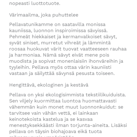
nopeasti luottotuote.
Värimaailma, joka puhuttelee
Pellavatunikamme on saatavilla monissa
kauniissa, luonnon inspiroimissa sävyissä.
Pehmeät hiekkaiset ja kermanvalkoiset sävyt,
syvät siniset, murretut vihreät ja lämmintä
roosaa huokuvat värit tuovat vaatteeseen rauhaa
ja harmoniaa. Nämä sävyt eivät mene pois
muodista ja sopivat monenlaisiin ihonväreihin ja
tyyleihin. Pellava myös ottaa värin kauniisti
vastaan ja säilyttää sävynsä pesusta toiseen.
Hengittävä, ekologinen ja kestävä
Pellava on yksi ekologisimmista tekstiilikuiduista.
Sen viljely kuormittaa luontoa huomattavasti
vähemmän kuin monet muut luonnonkuidut: se
tarvitsee vain vähän vettä, ei lainkaan
keinotekoista kastelua ja se kasvaa
menestyksekkäästi ilman torjunta-aineita. Lisäksi
pellava on täysin biohajoava eikä tuota