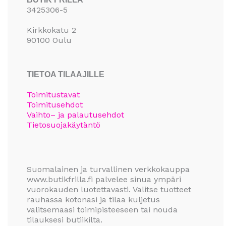
3425306-5
Kirkkokatu 2
90100 Oulu
TIETOA TILAAJILLE
Toimitustavat
Toimitusehdot
Vaihto– ja palautusehdot
Tietosuojakäytäntö
Suomalainen ja turvallinen verkkokauppa
www.butikfrilla.fi palvelee sinua ympäri
vuorokauden luotettavasti. Valitse tuotteet
rauhassa kotonasi ja tilaa kuljetus
valitsemaasi toimipisteeseen tai nouda
tilauksesi butiikilta.