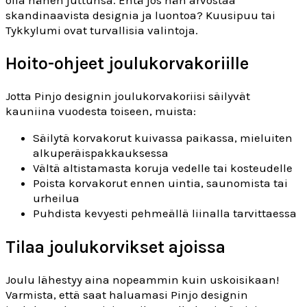
olla hänen juttunsa. Entä jos hän arvostaa
skandinaavista designia ja luontoa? Kuusipuu tai
Tykkylumi ovat turvallisia valintoja.
Hoito-ohjeet joulukorvakoriille
Jotta Pinjo designin joulukorvakoriisi säilyvät
kauniina vuodesta toiseen, muista:
Säilytä korvakorut kuivassa paikassa, mieluiten
alkuperäispakkauksessa
Vältä altistamasta koruja vedelle tai kosteudelle
Poista korvakorut ennen uintia, saunomista tai
urheilua
Puhdista kevyesti pehmeällä liinalla tarvittaessa
Tilaa joulukorvikset ajoissa
Joulu lähestyy aina nopeammin kuin uskoisikaan!
Varmista, että saat haluamasi Pinjo designin