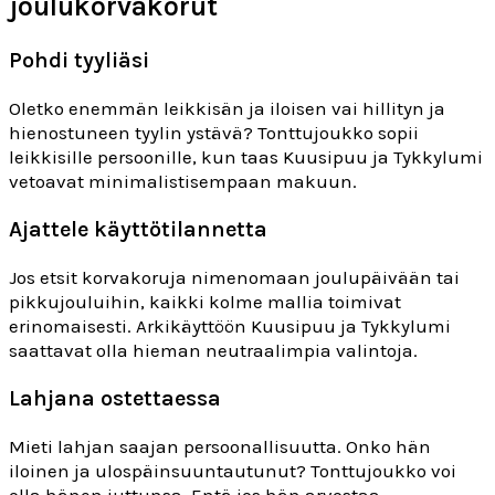
joulukorvakorut
Pohdi tyyliäsi
Oletko enemmän leikkisän ja iloisen vai hillityn ja
hienostuneen tyylin ystävä? Tonttujoukko sopii
leikkisille persoonille, kun taas Kuusipuu ja Tykkylumi
vetoavat minimalistisempaan makuun.
Ajattele käyttötilannetta
Jos etsit korvakoruja nimenomaan joulupäivään tai
pikkujouluihin, kaikki kolme mallia toimivat
erinomaisesti. Arkikäyttöön Kuusipuu ja Tykkylumi
saattavat olla hieman neutraalimpia valintoja.
Lahjana ostettaessa
Mieti lahjan saajan persoonallisuutta. Onko hän
iloinen ja ulospäinsuuntautunut? Tonttujoukko voi