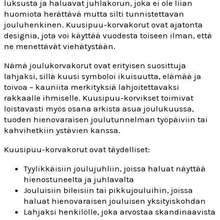
luksusta ja haluavat juhlakorun, joka ei ole liian
huomiota herättävä mutta silti tunnistettavan
jouluhenkinen. Kuusipuu-korvakorut ovat ajatonta
designia, jota voi käyttää vuodesta toiseen ilman, että
ne menettävät viehätystään.
Nämä joulukorvakorut ovat erityisen suosittuja
lahjaksi, sillä kuusi symboloi ikuisuutta, elämää ja
toivoa – kauniita merkityksiä lahjoitettavaksi
rakkaalle ihmiselle. Kuusipuu-korvikset toimivat
loistavasti myös osana arkista asua joulukuussa,
tuoden hienovaraisen joulutunnelman työpäiviin tai
kahvihetkiin ystävien kanssa.
Kuusipuu-korvakorut ovat täydelliset:
Tyylikkäisiin joulujuhliin, joissa haluat näyttää
hienostuneelta ja juhlavalta
Jouluisiin bileisiin tai pikkujouluihin, joissa
haluat hienovaraisen jouluisen yksityiskohdan
Lahjaksi henkilölle, joka arvostaa skandinaavista