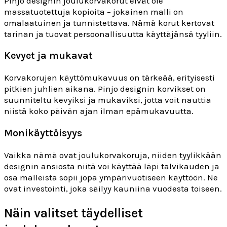
Pinjo designin joulukorvakorut eivät ole
massatuotettuja kopioita – jokainen malli on
omalaatuinen ja tunnistettava. Nämä korut kertovat
tarinan ja tuovat persoonallisuutta käyttäjänsä tyyliin.
Kevyet ja mukavat
Korvakorujen käyttömukavuus on tärkeää, erityisesti
pitkien juhlien aikana. Pinjo designin korvikset on
suunniteltu kevyiksi ja mukaviksi, jotta voit nauttia
niistä koko päivän ajan ilman epämukavuutta.
Monikäyttöisyys
Vaikka nämä ovat joulukorvakoruja, niiden tyylikkään
designin ansiosta niitä voi käyttää läpi talvikauden ja
osa malleista sopii jopa ympärivuotiseen käyttöön. Ne
ovat investointi, joka säilyy kauniina vuodesta toiseen.
Näin valitset täydelliset