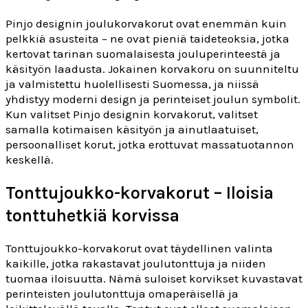
Pinjo designin joulukorvakorut ovat enemmän kuin
pelkkiä asusteita – ne ovat pieniä taideteoksia, jotka
kertovat tarinan suomalaisesta jouluperinteestä ja
käsityön laadusta. Jokainen korvakoru on suunniteltu
ja valmistettu huolellisesti Suomessa, ja niissä
yhdistyy moderni design ja perinteiset joulun symbolit.
Kun valitset Pinjo designin korvakorut, valitset
samalla kotimaisen käsityön ja ainutlaatuiset,
persoonalliset korut, jotka erottuvat massatuotannon
keskellä.
Tonttujoukko-korvakorut – Iloisia
tonttuhetkiä korvissa
Tonttujoukko-korvakorut ovat täydellinen valinta
kaikille, jotka rakastavat joulutonttuja ja niiden
tuomaa iloisuutta. Nämä suloiset korvikset kuvastavat
perinteisten joulutonttuja omaperäisellä ja