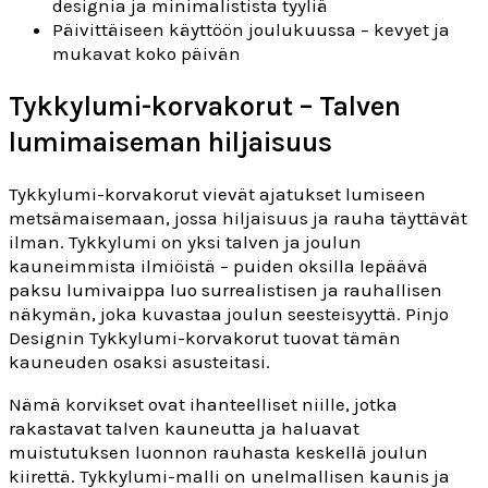
designia ja minimalistista tyyliä
Päivittäiseen käyttöön joulukuussa – kevyet ja
mukavat koko päivän
Tykkylumi-korvakorut – Talven
lumimaiseman hiljaisuus
Tykkylumi-korvakorut vievät ajatukset lumiseen
metsämaisemaan, jossa hiljaisuus ja rauha täyttävät
ilman. Tykkylumi on yksi talven ja joulun
kauneimmista ilmiöistä – puiden oksilla lepäävä
paksu lumivaippa luo surrealistisen ja rauhallisen
näkymän, joka kuvastaa joulun seesteisyyttä. Pinjo
Designin Tykkylumi-korvakorut tuovat tämän
kauneuden osaksi asusteitasi.
Nämä korvikset ovat ihanteelliset niille, jotka
rakastavat talven kauneutta ja haluavat
muistutuksen luonnon rauhasta keskellä joulun
kiirettä. Tykkylumi-malli on unelmallisen kaunis ja