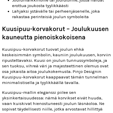
Joulumarkkinoille tai joulutorille, jossa haluat
erottua joukosta tyylikkäästi
Lahjaksi ystävälle tai perheenjäsenelle, joka
rakastaa perinteisiä joulun symboleita
Kuusipuu-korvakorut – Joulukuusen
kauneutta pienoiskokoisena
Kuusipuu-korvakorut tuovat joulun ehkä
keskeisimmän symbolin, kauniin joulukuusen, korviin
ripustettavaksi. Kuusi on joulun tunnussymboleja, ja
sen tuoksu, vihreä väri ja majesteettinen olemus ovat
osa jokaista aitoa joulukokemusta. Pinjo Designin
Kuusipuu-korvakorut kaappaavat tämän tunnelman
minimalistisella ja tyylikkäällä tavalla.
Kuusipuu-mallin eleganssi piilee sen
yksinkertaisuudessa: nämä korvikset eivät huuda,
vaan kuiskivat hienostuneesti joulun läsnäoloa. Ne
sopivat täydellisesti niille, jotka arvostavat hillittyä