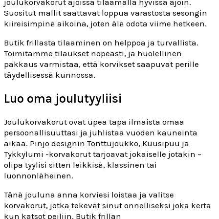
joulukorvakorut ajoissa tilaamalla hyvissä ajoin.
Suositut mallit saattavat loppua varastosta sesongin
kiireisimpinä aikoina, joten älä odota viime hetkeen.
Butik frillasta tilaaminen on helppoa ja turvallista.
Toimitamme tilaukset nopeasti, ja huolellinen
pakkaus varmistaa, että korvikset saapuvat perille
täydellisessä kunnossa.
Luo oma joulutyyliisi
Joulukorvakorut ovat upea tapa ilmaista omaa
persoonallisuuttasi ja juhlistaa vuoden kauneinta
aikaa. Pinjo designin Tonttujoukko, Kuusipuu ja
Tykkylumi -korvakorut tarjoavat jokaiselle jotakin –
olipa tyylisi sitten leikkisä, klassinen tai
luonnonläheinen.
Tänä jouluna anna korviesi loistaa ja valitse
korvakorut, jotka tekevät sinut onnelliseksi joka kerta
kun katsot peiliin. Butik frillan