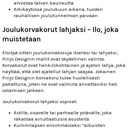
arvostaa talven kauneutta
Arkikäytössä joulukuun aikana, tuoden
rauhallisen joulutunnelman päivään
Joulukorvakorut lahjaksi – Ilo, joka
muistetaan
Etsitpä sitten joulukorvakoruja itsellesi tai lahjaksi,
Pinjo Designin mallit ovat täydellinen valinta.
Korvakorut ovat henkilökohtainen ja ajaton lahja, joka
näyttää, että olet ajatellut lahjan saajaa. Jokainen
Pinjo Designin korvakoru tulee huolellisesti
pakattuna, joten ne ovat valmiita annettaviksi heti
ostamisen jälkeen.
Joulukorvakorut lahjaksi sopivat:
Äidille, sisarelle tai parhaalle ystävälle, joka
rakastaa ainutlaatuisia asusteita
Kummilapsen ensimmäiseksi ”aikuisten