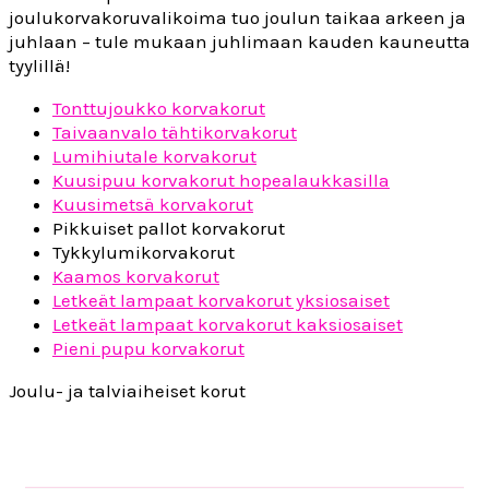
joulukorvakoruvalikoima tuo joulun taikaa arkeen ja
juhlaan – tule mukaan juhlimaan kauden kauneutta
tyylillä!
Tonttujoukko korvakorut
Taivaanvalo tähtikorvakorut
Lumihiutale korvakorut
Kuusipuu korvakorut hopealaukkasilla
Kuusimetsä korvakorut
Pikkuiset pallot korvakorut
Tykkylumikorvakorut
Kaamos korvakorut
Letkeät lampaat korvakorut yksiosaiset
Letkeät lampaat korvakorut kaksiosaiset
Pieni pupu korvakorut
Joulu- ja talviaiheiset korut