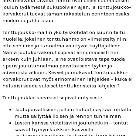
leikittelevällä tavalla. Tontut ovat olleet suomalaisen
joulun sydämessä sukupolvien ajan, ja Tonttujoukko-
korvakorut tuovat tämän rakastetun perinteen osaksi
modernia juhla-asua.
Tonttujoukko-mallin yksityiskohdat on suunniteltu
huolella: jokainen tonttuhahmo on viimeistelty niin,
että sen ilme ja tunnelma välittyvät käyttäjälleen.
Nämä joulukorvakorut sopivat erinomaisesti niin
arkeen kuin juhlaan, ja ne ovat loistava tapa tuoda
ripaus joulutunnelmaa päivittäiseen tyyliin jo
adventista alkaen. Kevyet ja mukavat Tonttujoukko-
korvakorut ovat myös erinomainen lahjaidea – kuka ei
haluaisi saada suloiset tonttukoristeita lahjaksi?
Tonttujoukko-korvikset sopivat erityisesti:
Joulupäivälliseen, jolloin haluat näyttää juhlalta
mutta säilyttää iloisen ja rennon tunnelman
Lasten kanssa vietettäviin jouluhetkiin – tontut
saavat hymyn kaikkien kasvoille