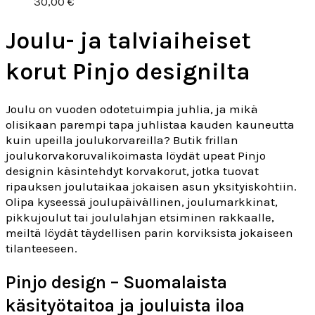
30,00
€
Joulu- ja talviaiheiset
korut Pinjo designilta
Joulu on vuoden odotetuimpia juhlia, ja mikä
olisikaan parempi tapa juhlistaa kauden kauneutta
kuin upeilla joulukorvareilla? Butik frillan
joulukorvakoruvalikoimasta löydät upeat Pinjo
designin käsintehdyt korvakorut, jotka tuovat
ripauksen joulutaikaa jokaisen asun yksityiskohtiin.
Olipa kyseessä joulupäivällinen, joulumarkkinat,
pikkujoulut tai joululahjan etsiminen rakkaalle,
meiltä löydät täydellisen parin korviksista jokaiseen
tilanteeseen.
Pinjo design – Suomalaista
käsityötaitoa ja jouluista iloa