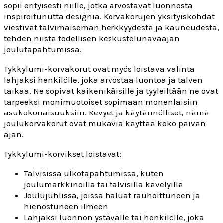
sopii erityisesti niille, jotka arvostavat luonnosta
inspiroitunutta designia. Korvakorujen yksityiskohdat
viestivät talvimaiseman herkkyydestä ja kauneudesta,
tehden niistä todellisen keskustelunavaajan
joulutapahtumissa.
Tykkylumi-korvakorut ovat myös loistava valinta
lahjaksi henkilölle, joka arvostaa luontoa ja talven
taikaa. Ne sopivat kaikenikäisille ja tyyleiltään ne ovat
tarpeeksi monimuotoiset sopimaan monenlaisiin
asukokonaisuuksiin. Kevyet ja käytännölliset, nämä
joulukorvakorut ovat mukavia käyttää koko päivän
ajan.
Tykkylumi-korvikset loistavat:
Talvisissa ulkotapahtumissa, kuten
joulumarkkinoilla tai talvisilla kävelyillä
Joulujuhlissa, joissa haluat rauhoittuneen ja
hienostuneen ilmeen
Lahjaksi luonnon ystävälle tai henkilölle, joka