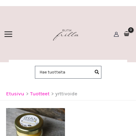
Siirry
sisältöön
Hae:
Etusivu
Tuotteet
yrttivoide
Hintaluokka:
9,90 €
-
19,90 €