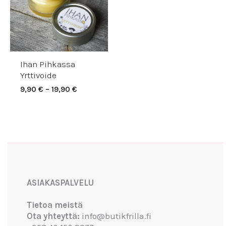
Ihan Pihkassa
Yrttivoide
9,90
€
–
19,90
€
Facebook
Instagram
YouTube
ASIAKASPALVELU
Tietoa meistä
Ota yhteyttä:
info@butikfrilla.fi