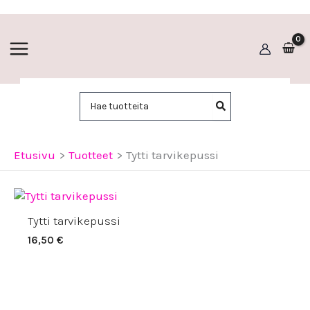
Siirry
sisältöön
Hae:
Etusivu
Tuotteet
Tytti tarvikepussi
Tytti tarvikepussi
16,50
€