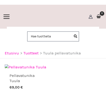
Siirry
sisältöön
Hae:
Etusivu
Tuotteet
Tuula pellavatunika
Pellavatunika
Tuula
69,00
€