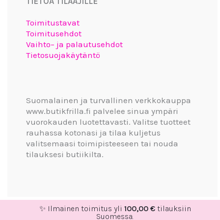
TIETOA TILAAJILLE
Toimitustavat
Toimitusehdot
Vaihto– ja palautusehdot
Tietosuojakäytäntö
Suomalainen ja turvallinen verkkokauppa
www.butikfrilla.fi palvelee sinua ympäri
vuorokauden luotettavasti. Valitse tuotteet
rauhassa kotonasi ja tilaa kuljetus
valitsemaasi toimipisteeseen tai nouda
tilauksesi butiikilta.
✨ Ilmainen toimitus yli
100,00
€
tilauksiin
Suomessa.