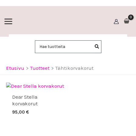
Siirry
sisältöön
Hae:
Etusivu
Tuotteet
Tähtikorvakorut
Dear Stella
korvakorut
95,00
€