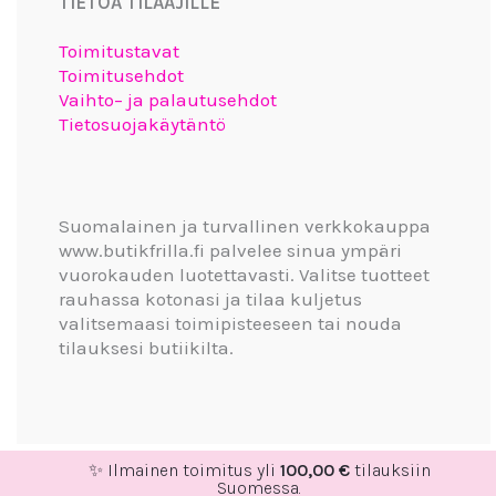
TIETOA TILAAJILLE
Toimitustavat
Toimitusehdot
Vaihto– ja palautusehdot
Tietosuojakäytäntö
Suomalainen ja turvallinen verkkokauppa
www.butikfrilla.fi palvelee sinua ympäri
vuorokauden luotettavasti. Valitse tuotteet
rauhassa kotonasi ja tilaa kuljetus
valitsemaasi toimipisteeseen tai nouda
tilauksesi butiikilta.
✨ Ilmainen toimitus yli
100,00
€
tilauksiin
Suomessa.