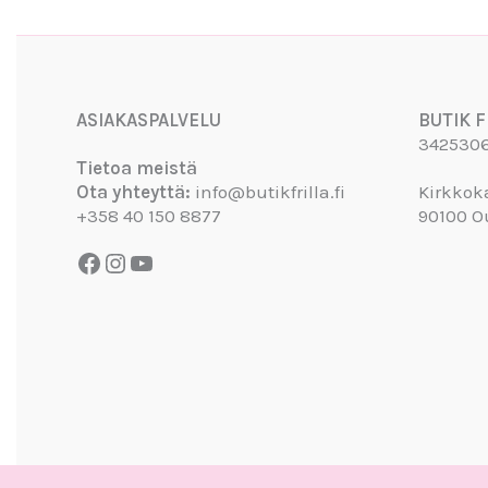
Facebook
Instagram
YouTube
ASIAKASPALVELU
BUTIK F
342530
Tietoa meistä
Ota yhteyttä:
info@butikfrilla.fi
Kirkkok
+358 40 150 8877
90100 O