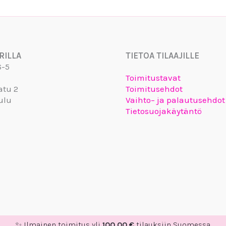
RILLA
TIETOA TILAAJILLE
6-5
Toimitustavat
atu 2
Toimitusehdot
ulu
Vaihto– ja palautusehdot
Tietosuojakäytäntö
✨ Ilmainen toimitus yli
100,00
€
tilauksiin Suomessa.