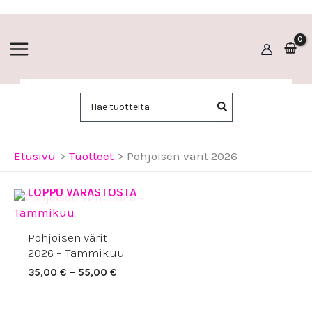
Siirry
sisältöön
Hae:
Etusivu
Tuotteet
Pohjoisen värit 2026
LOPPU VARASTOSTA
Hintaluokka:
35,00 €
-
55,00 €
Pohjoisen värit
2026 – Tammikuu
35,00
€
–
55,00
€