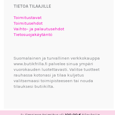
TIETOA TILAAJILLE
Toimitustavat
Toimitusehdot
Vaihto– ja palautusehdot
Tietosuojakäytäntö
Suomalainen ja turvallinen verkkokauppa
www.butikfrilla.fi palvelee sinua ympäri
vuorokauden luotettavasti. Valitse tuotteet
rauhassa kotonasi ja tilaa kuljetus
valitsemaasi toimipisteeseen tai nouda
tilauksesi butiikilta.
✨ Ilmainen toimitus yli
100,00
€
tilauksiin