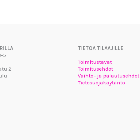
RILLA
TIETOA TILAAJILLE
6-5
Toimitustavat
atu 2
Toimitusehdot
ulu
Vaihto– ja palautusehdot
Tietosuojakäytäntö