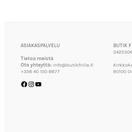
Facebook
Instagram
YouTube
ASIAKASPALVELU
BUTIK F
342530
Tietoa meistä
Ota yhteyttä:
info@butikfrilla.fi
Kirkkok
+358 40 150 8877
90100 O