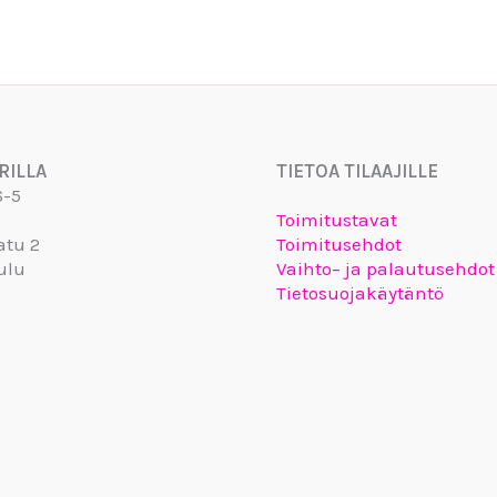
RILLA
TIETOA TILAAJILLE
6-5
Toimitustavat
atu 2
Toimitusehdot
ulu
Vaihto– ja palautusehdot
Tietosuojakäytäntö