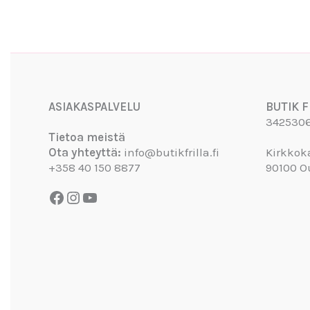
Facebook
Instagram
YouTube
ASIAKASPALVELU
BUTIK F
342530
Tietoa meistä
Ota yhteyttä:
info@butikfrilla.fi
Kirkkok
+358 40 150 8877
90100 O