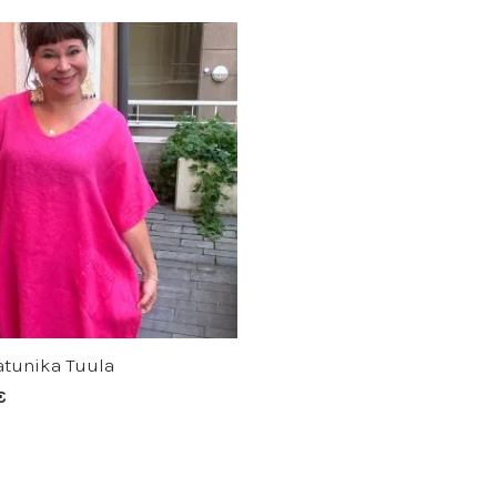
atunika Tuula
€