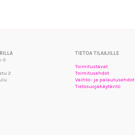
RILLA
TIETOA TILAAJILLE
6-5
Toimitustavat
atu 2
Toimitusehdot
ulu
Vaihto– ja palautusehdot
Tietosuojakäytäntö