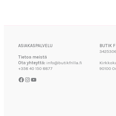
Facebook
Instagram
YouTube
ASIAKASPALVELU
BUTIK F
342530
Tietoa meistä
Ota yhteyttä:
info@butikfrilla.fi
Kirkkok
+358 40 150 8877
90100 O