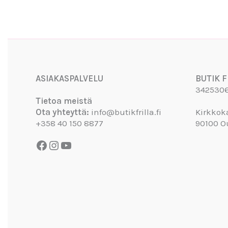
Facebook
Instagram
YouTube
ASIAKASPALVELU
BUTIK F
342530
Tietoa meistä
Ota yhteyttä:
info@butikfrilla.fi
Kirkkok
+358 40 150 8877
90100 O