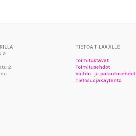
RILLA
TIETOA TILAAJILLE
6-5
Toimitustavat
atu 2
Toimitusehdot
ulu
Vaihto– ja palautusehdot
Tietosuojakäytäntö