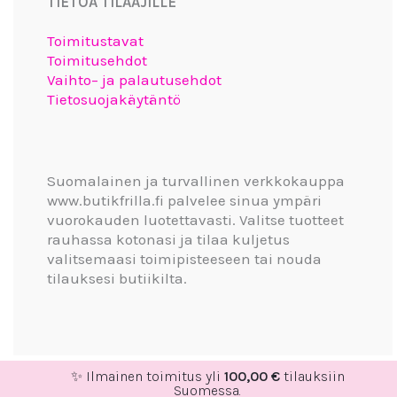
TIETOA TILAAJILLE
Toimitustavat
Toimitusehdot
Vaihto– ja palautusehdot
Tietosuojakäytäntö
Suomalainen ja turvallinen verkkokauppa
www.butikfrilla.fi palvelee sinua ympäri
vuorokauden luotettavasti. Valitse tuotteet
rauhassa kotonasi ja tilaa kuljetus
valitsemaasi toimipisteeseen tai nouda
tilauksesi butiikilta.
✨ Ilmainen toimitus yli
100,00
€
tilauksiin
Suomessa.