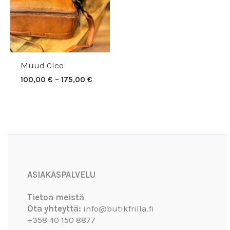
Muud Cleo
100,00
€
–
175,00
€
Facebook
Instagram
YouTube
ASIAKASPALVELU
Tietoa meistä
Ota yhteyttä:
info@butikfrilla.fi
+358 40 150 8877