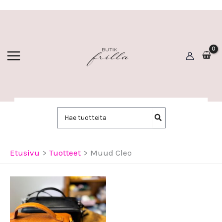
Siirry
sisältöön
Hae:
Etusivu
Tuotteet
Muud Cleo
Hintaluokka:
100,00 €
-
175,00 €