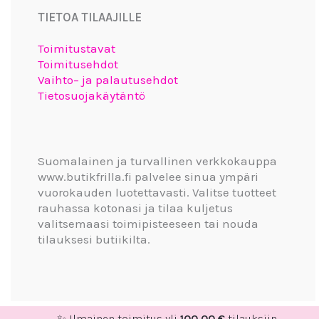
TIETOA TILAAJILLE
Toimitustavat
Toimitusehdot
Vaihto– ja palautusehdot
Tietosuojakäytäntö
Suomalainen ja turvallinen verkkokauppa
www.butikfrilla.fi palvelee sinua ympäri
vuorokauden luotettavasti. Valitse tuotteet
rauhassa kotonasi ja tilaa kuljetus
valitsemaasi toimipisteeseen tai nouda
tilauksesi butiikilta.
✨ Ilmainen toimitus yli
100,00
€
tilauksiin