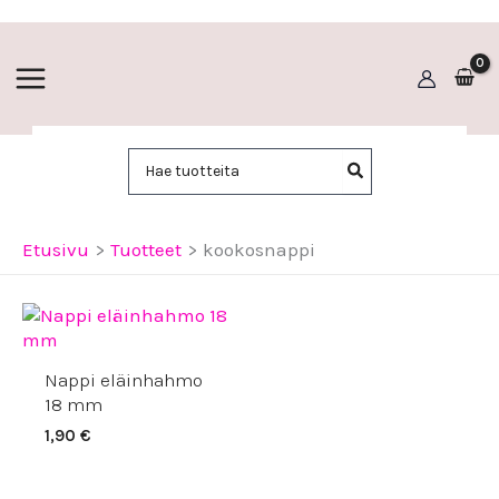
Siirry
sisältöön
Hae:
Etusivu
Tuotteet
kookosnappi
Nappi eläinhahmo
18 mm
1,90
€