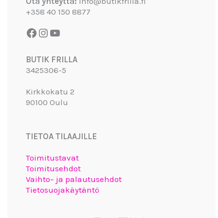
Ota yhteyttä:
info@butikfrilla.fi
+358 40 150 8877
BUTIK FRILLA
3425306-5
Kirkkokatu 2
90100 Oulu
TIETOA TILAAJILLE
Toimitustavat
Toimitusehdot
Vaihto– ja palautusehdot
Tietosuojakäytäntö