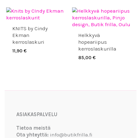
KNITS by Cindy
Ekman
Helkkyvä
kerroslaskuri
hopeariipus
kerroslaskurilla
11,90
€
85,00
€
Facebook
Instagram
YouTube
ASIAKASPALVELU
Tietoa meistä
Ota yhteyttä:
info@butikfrilla.fi