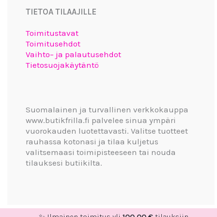
TIETOA TILAAJILLE
Toimitustavat
Toimitusehdot
Vaihto– ja palautusehdot
Tietosuojakäytäntö
Suomalainen ja turvallinen verkkokauppa
www.butikfrilla.fi palvelee sinua ympäri
vuorokauden luotettavasti. Valitse tuotteet
rauhassa kotonasi ja tilaa kuljetus
valitsemaasi toimipisteeseen tai nouda
tilauksesi butiikilta.
✨ Ilmainen toimitus yli
100,00
€
tilauksiin