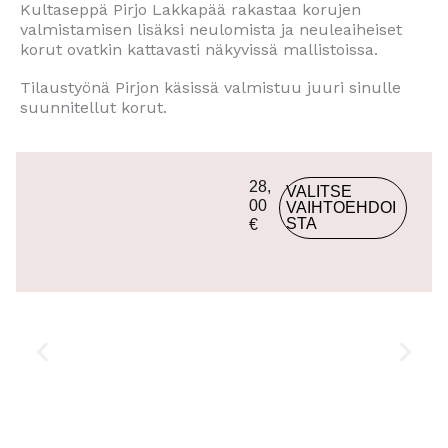
u
Kultaseppä Pirjo Lakkapää rakastaa korujen
l
valmistamisen lisäksi neulomista ja neuleaiheiset
l
korut ovatkin kattavasti näkyvissä mallistoissa.
a
.
Tilaustyönä Pirjon käsissä valmistuu juuri sinulle
suunnitellut korut.
T
28,
VALITSE
ä
00
VAIHTOEHDOI
STA
€
l
l
ä
t
u
o
t
t
e
e
l
l