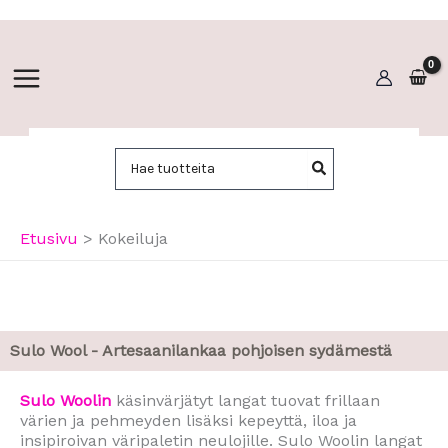
Siirry
sisältöön
Hae:
Etusivu
Kokeiluja
Sulo Wool - Artesaanilankaa pohjoisen sydämestä
Sulo Woolin
käsinvärjätyt langat tuovat frillaan
värien ja pehmeyden lisäksi kepeyttä, iloa ja
insipiroivan väripaletin neulojille. Sulo Woolin langat