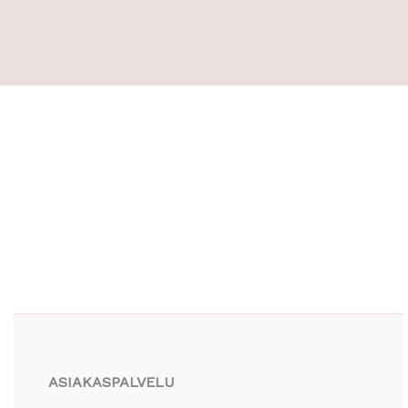
Facebook
Instagram
YouTube
ASIAKASPALVELU