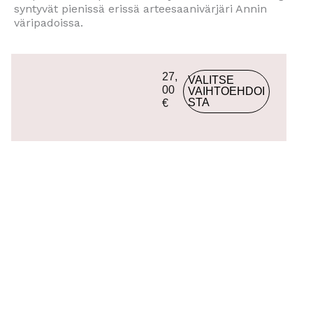
syntyvät pienissä erissä arteesaanivärjäri Annin
väripadoissa.
T
27,
VALITSE
ä
00
VAIHTOEHDOI
STA
€
l
l
ä
t
u
o
t
t
e
e
l
l
a
o
n