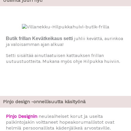
Uusinta juuri nyt!
h
d
ä
v
a
l
juhlii kevättä, aurinkoa
Butik frillan Kevätkeikaus setti
i
ja valoisamman ajan alkua!
n
n
Setti sisältää ainutlaatuisen kattauksen frillan
a
uutuustuotteita. Mukana myös ohje Hilpukka huiviin.
t
t
u
o
t
t
e
Pinjo design -onnellisuutta käsityönä
e
n
s
Pinjo Designin
neuleaiheiset korut ja useita
i
palkintojakin voittaneet hopeakorumallistot ovat
v
helmiä persoonallista kädenjälkeä arvostaville.