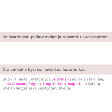
i
t
t
e
h
d
ä
Pellavamekot, pellavamekot ja rakastetu kuosivaatteet
v
a
l
i
n
n
a
Ota puikoille hyväksi havaittua laatulankaa!
t
t
Butik frillasta löydät myös
Jalovillan
suomalaista villaa,
u
Lana Grossan
,
Regian
,
Lang Yarnsin
,
Isagerin
ja Schoppel
o
Wollen langat sekä käsityötarvikkeita.
t
t
e
e