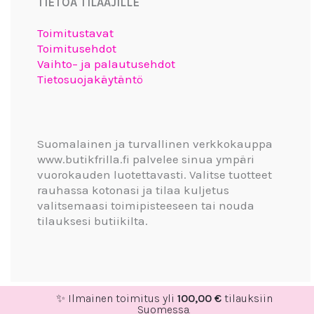
TIETOA TILAAJILLE
Toimitustavat
Toimitusehdot
Vaihto– ja palautusehdot
Tietosuojakäytäntö
Suomalainen ja turvallinen verkkokauppa
www.butikfrilla.fi palvelee sinua ympäri
vuorokauden luotettavasti. Valitse tuotteet
rauhassa kotonasi ja tilaa kuljetus
valitsemaasi toimipisteeseen tai nouda
tilauksesi butiikilta.
✨ Ilmainen toimitus yli
100,00
€
tilauksiin
Suomessa.